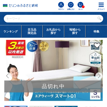
0
メニュー
ログイン
お気に入り
カート
目玉品
お礼品から
地域から
ランキング
特集
限定品
探す
探す
品切れ中