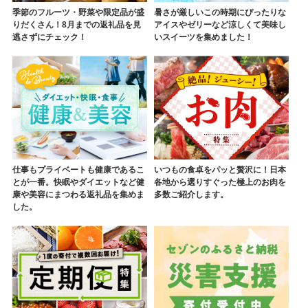
季節のフルーツ・野菜や限定品が盛
暑さが厳しいこの時期にぴったりな
りだくさん！8月までの返礼品を見
アイスやゼリーなど涼しくて美味し
逃さずにチェック！
いスイーツを集めました！
仕事もプライベートも健康であるこ
いつもの食卓をパッと贅沢に！日本
とが一番。快眠やダイエットなど健
各地から選りすぐった極上のお肉を
康や美容にまつわる返礼品を集めま
多数ご紹介します。
した。