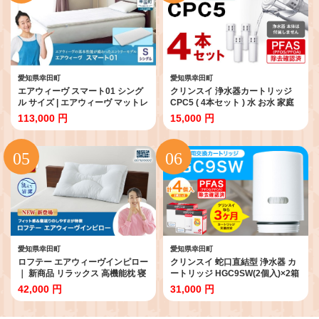
愛知県幸田町
愛知県幸田町
エアウィーヴ スマート01 シング
クリンスイ 浄水器カートリッジ
ル サイズ | エアウィーヴ マットレ
CPC5 ( 4本セット ) 水 お水 家庭
ス マットレスパッド 高反発 洗え
用 中型 ポット型 浄水器 コンパク
113,000 円
15,000 円
るマットレス 敷きパッド 高反発
ト ろ過 カートリッジ 交換用
マットレスエアウィーブ 寝具 日
本製 エアウィーヴ エアウィーブ
愛知県幸田町
愛知県幸田町
ロフテー エアウィーヴインピロー
クリンスイ 蛇口直結型 浄水器 カ
｜ 新商品 リラックス 高機能枕 寝
ートリッジ HGC9SW(2個入)×2箱
具 枕 まくら 睡眠 快眠 洗える 高
交換用 CSPシリーズ 水 お水 浄水
42,000 円
31,000 円
さ調整可能 airweave おすすめ エ
ろ過
アウィーブ air weave 送料無料