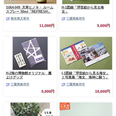
S064-049_天草ヒノキ・ ルーム
H-1図録「浮世絵から見る海
スプレー 50ml「REFRESH」
女」
熊本県天草市
三重県鳥羽市
11,000円
5,000円
H-2海の博物館オリジナル 魔
I-1図録「浮世絵から見る海女」
よけグッズ
と写真集「海女、海神に願う」
三重県鳥羽市
三重県鳥羽市
5,000円
10,000円