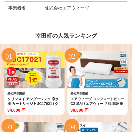
事業者名
株式会社エアウィーヴ
幸田町の人気ランキング
愛知県幸田町
愛知県幸田町
クリンスイ アンダーシンク 浄水
エアウィーヴ コンフォートピロー
器 カートリッジ HUC17021 / ク
C2 単品 / エアウィーヴ 枕 高反発
リンスイ 浄水器 カートリッジ 交
洗える まくら ウォッシャブル ス
34,000 円
36,000 円
換用 アンダーシンクタイプ お水 3
トレートネック 高さ調整シート
重ろ過 長寿命 ワンタッチ交換
快眠まくら 寝具 エアウィーブ 日
PFOS PFOA除去試験済
本製 ふるさと納税限定品