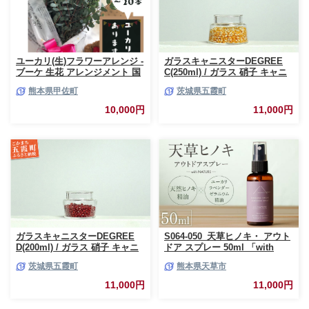
ユーカリ(生)フラワーアレンジ -
ガラスキャニスターDEGREE
ブーケ 生花 アレンジメント 国
C(250ml) / ガラス 硝子 キャニ
産 熊本県産 切り花 15～20本 イ
スター DEGREE ハンドメイド
熊本県甲佐町
茨城県五霞町
ンテリア 虫よけ作用 人気 おす
耐熱 一生もの 職人 こだわり
すめ 熊本県 甲佐町
JIDA デザインミュージアムセ
10,000円
11,000円
レクション 茨城県 五霞町
ガラスキャニスターDEGREE
S064-050_天草ヒノキ・ アウト
D(200ml) / ガラス 硝子 キャニ
ドア スプレー 50ml 「with
スター DEGREE ハンドメイド
NATURE」
茨城県五霞町
熊本県天草市
耐熱 一生もの 職人 こだわり
JIDA デザインミュージアムセ
11,000円
11,000円
レクション 茨城県 五霞町