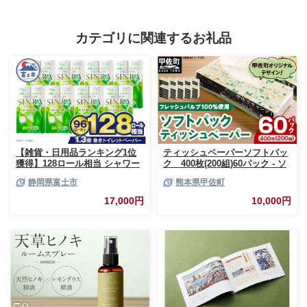
カテゴリに関連するお礼品
【雑貨・日用品ランキング1位
ティッシュペーパーソフトパッ
獲得】128ロール相当 シャワー
ク 400枚(200組)60パック - ソ
トイレに最適 トイレットペーパ
フトパック ティッシュ ペーパ
静岡県富士市
熊本県甲佐町
ー ダブル プレミアムシンラ 96
ー 生活用品 雑貨 日用品 必需品
ロール (12R×8パック) 配達時間
紙 常備品 まとめ買い 備蓄 防災
17,000円
10,000円
指定可能 1.3倍巻き トイレット
ストック 熊本県 甲佐町【ZC】
ペーパー 日用品 トイレットペ
【価格改定XB】
ーパー 生活用品 トイレットペ
ーパー 人気 おすすめ [sf001-
012]