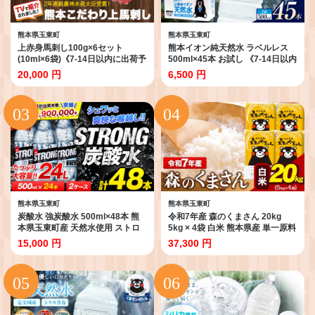
熊本県玉東町
熊本県玉東町
上赤身馬刺し100g×6セット
熊本イオン純天然水 ラベルレス
(10ml×6袋)《7-14日以内に出荷予
500ml×45本 お試し 《7-14日以内
定(土日祝除く)》熊本県 玉名郡 玉
に出荷予定(土日祝除く)》 水 飲料
20,000 円
6,500 円
東町 馬刺し 国産 赤身 送料無料 肉
水 ナチュラルミネラルウォーター
タレ付き 600g 牛肉よりヘルシー
熊本県 玉名郡 玉東町 完全国産 天
然水
熊本県玉東町
熊本県玉東町
炭酸水 強炭酸水 500ml×48本 熊
令和7年産 森のくまさん 20kg
本県玉東町産 天然水使用 ストロ
5kg × 4袋 白米 熊本県産 単一原料
ング炭酸水 ハイボール 割り材 大
米 森くま《7-14日以内に出荷予定
15,000 円
37,300 円
容量 24L《7月上旬-10月上旬頃出
(土日祝除く)》 送料無料
荷》