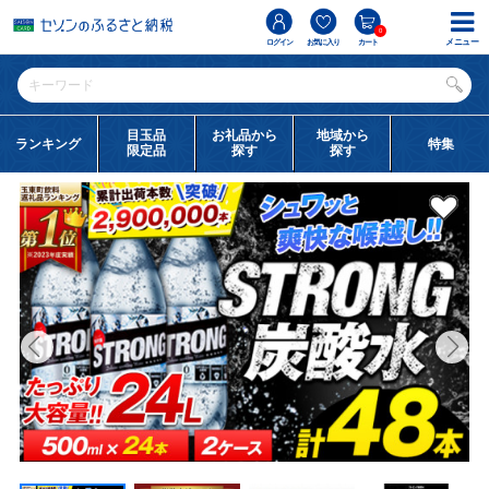
0
メニュー
ログイン
お気に入り
カート
目玉品
お礼品から
地域から
ランキング
特集
限定品
探す
探す