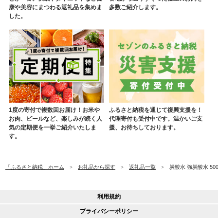
康や美容にまつわる返礼品を集めま
多数ご紹介します。
した。
1度の寄付で複数回お届け！お米や
ふるさと納税を通じて復興支援を！
お肉、ビールなど、楽しみが続く人
代理寄付も受付中です。温かいご支
気の定期便を一挙ご紹介いたしま
援、お待ちしております。
す。
「ふるさと納税」ホーム
お礼品から探す
返礼品一覧
炭酸水 強炭酸水 50
利用規約
プライバシーポリシー