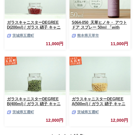
ガラスキャニスターDEGREE
S064-050_天草ヒノキ・ アウト
D(200ml) / ガラス 硝子 キャニ
ドア スプレー 50ml 「with
スター DEGREE ハンドメイド
NATURE」
茨城県五霞町
熊本県天草市
耐熱 一生もの 職人 こだわり
JIDA デザインミュージアムセ
11,000円
11,000円
レクション 茨城県 五霞町
ガラスキャニスターDEGREE
ガラスキャニスターDEGREE
B(400ml) / ガラス 硝子 キャニ
A(500ml) / ガラス 硝子 キャニ
スター DEGREE ハンドメイド
スター DEGREE ハンドメイド
茨城県五霞町
茨城県五霞町
耐熱 一生もの 職人 こだわり
耐熱 一生もの 職人 こだわり
JIDA デザインミュージアムセ
JIDA デザインミュージアムセ
12,000円
12,000円
レクション 茨城県 五霞町
レクション 茨城県 五霞町