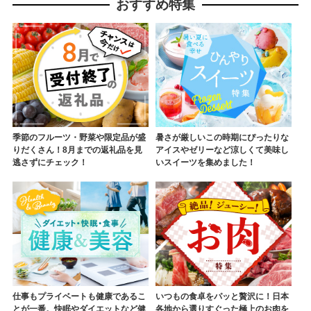
おすすめ特集
季節のフルーツ・野菜や限定品が盛
暑さが厳しいこの時期にぴったりな
りだくさん！8月までの返礼品を見
アイスやゼリーなど涼しくて美味し
逃さずにチェック！
いスイーツを集めました！
仕事もプライベートも健康であるこ
いつもの食卓をパッと贅沢に！日本
とが一番。快眠やダイエットなど健
各地から選りすぐった極上のお肉を