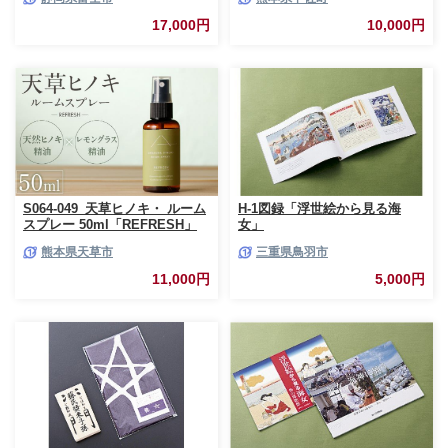
ー ダブル プレミアムシンラ 96
ー 生活用品 雑貨 日用品 必需品
ロール (12R×8パック) 配達時間
紙 常備品 まとめ買い 備蓄 防災
17,000円
10,000円
指定可能 1.3倍巻き トイレット
ストック 熊本県 甲佐町【ZC】
ペーパー 日用品 トイレットペ
【価格改定XB】
ーパー 生活用品 トイレットペ
ーパー 人気 おすすめ [sf001-
012]
S064-049_天草ヒノキ・ ルーム
H-1図録「浮世絵から見る海
スプレー 50ml「REFRESH」
女」
熊本県天草市
三重県鳥羽市
11,000円
5,000円