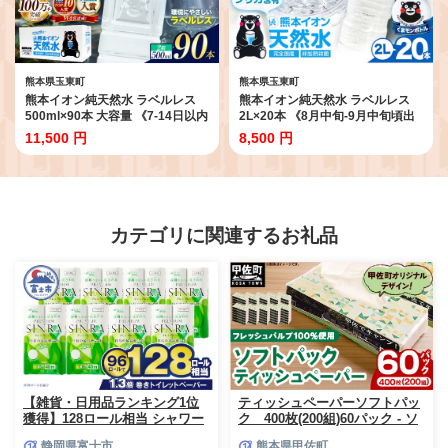
熊本県玉東町
熊本県玉東町
熊本イオン純天然水 ラベルレス
熊本イオン純天然水 ラベルレス
500ml×90本 大容量 《7-14日以内
2L×20本 《8月中旬-9月中旬頃出
に出荷予定(土日祝除く)》 水 飲料
荷》2l 水 飲料水 ナチュラルミネ
11,500 円
8,500 円
水 ナチュラルミネラルウォーター
ラルウォーター 熊本県 玉名郡 玉
熊本県 玉名郡 玉東町 完全国産 天
東町 完全国産 天然水 くまモン パ
然水 くまモン パッケージ
ッケージ 2000ml
カテゴリに関連するお礼品
【雑貨・日用品ランキング1位
ティッシュペーパーソフトパッ
獲得】128ロール相当 シャワー
ク 400枚(200組)60パック - ソ
トイレに最適 トイレットペーパ
フトパック ティッシュ ペーパ
静岡県富士市
熊本県甲佐町