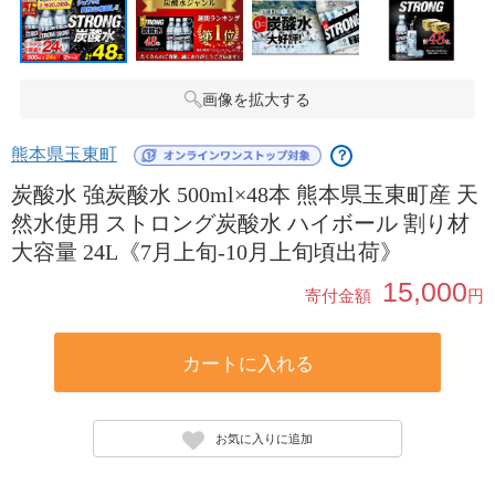
画像を拡大する
熊本県玉東町
？
炭酸水 強炭酸水 500ml×48本 熊本県玉東町産 天
然水使用 ストロング炭酸水 ハイボール 割り材
大容量 24L《7月上旬-10月上旬頃出荷》
15,000
寄付金額
円
カートに入れる
お気に入りに追加