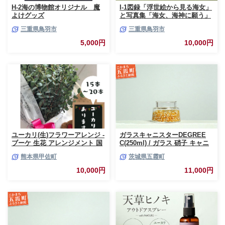
H-2海の博物館オリジナル 魔
I-1図録「浮世絵から見る海女」
よけグッズ
と写真集「海女、海神に願う」
三重県鳥羽市
三重県鳥羽市
5,000円
10,000円
ユーカリ(生)フラワーアレンジ -
ガラスキャニスターDEGREE
ブーケ 生花 アレンジメント 国
C(250ml) / ガラス 硝子 キャニ
産 熊本県産 切り花 15～20本 イ
スター DEGREE ハンドメイド
熊本県甲佐町
茨城県五霞町
ンテリア 虫よけ作用 人気 おす
耐熱 一生もの 職人 こだわり
すめ 熊本県 甲佐町
JIDA デザインミュージアムセ
10,000円
11,000円
レクション 茨城県 五霞町