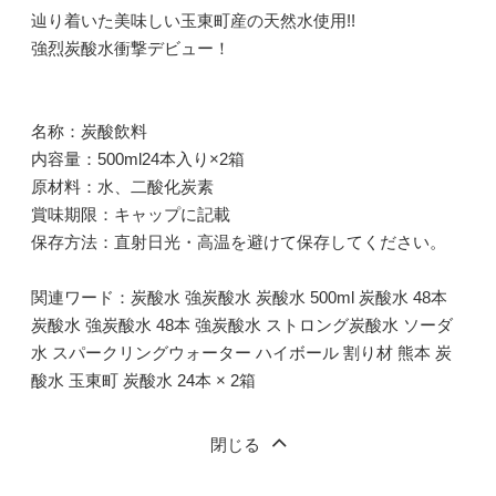
辿り着いた美味しい玉東町産の天然水使用!!
強烈炭酸水衝撃デビュー！
名称：炭酸飲料
内容量：500ml24本入り×2箱
原材料：水、二酸化炭素
賞味期限：キャップに記載
保存方法：直射日光・高温を避けて保存してください。
関連ワード：炭酸水 強炭酸水 炭酸水 500ml 炭酸水 48本
炭酸水 強炭酸水 48本 強炭酸水 ストロング炭酸水 ソーダ
水 スパークリングウォーター ハイボール 割り材 熊本 炭
酸水 玉東町 炭酸水 24本 × 2箱
閉じる