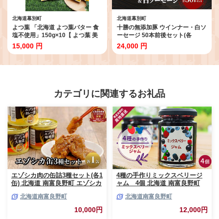
北海道幕別町
北海道幕別町
よつ葉 「北海道 よつ葉バター 食
十勝の無添加豚 ウインナー・白ソ
塩不使用」150g×10【 よつ葉 美
ーセージ 50本前後セット(各
味しい パン ケーキ 製菓 お菓子 無
110g×5) 計1.1kg［うらがみミー
15,000 円
24,000 円
塩 塩 北海道 十勝 幕別 】
ト］ 無塩せき 保存料・結着剤不
使用【 ソーセージ ウィンナー 肉
豚 国産 惣菜 おつまみ 料理 燻製
加工品 北海道 十勝 幕別 】
カテゴリに関連するお礼品
エゾシカ肉の缶詰3種セット(各1
4種の手作りミックスベリージ
缶) 北海道 南富良野町 エゾシカ
ャム 4個 北海道 南富良野町
鹿 鹿肉 肉 お肉 缶詰 セット 詰
ジャム ベリー ソース セット 詰
北海道南富良野町
北海道南富良野町
合せ ジビエ 加工品 北海道産 国
合せ ブルーベリー てんさい糖
産 おつまみ おかず 高たんぱく
酸味 甘味 香り 甘酸っぱい 美味
10,000円
12,000円
低脂肪 鉄分 カレー 味噌 食べや
しい 甘さ控えめ