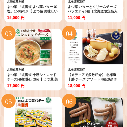
北海道幕別町
北海道幕別町
よつ葉 「北海道 よつ葉バター 加
よつ葉 バターとクリームチーズ
塩」150g×10 【 よつ葉 美味しい
バラエティ6種［北海道限定品入
バター パン 有塩 塩 北海道 十勝
り］【 よつ葉 バター チーズ 詰め
15,000 円
11,000 円
幕別 】
合わせ 朝食 パン セット おすすめ
パンにおいしい クリームチーズ
モーニング高級 比較 北海道 十勝
幕別 】
北海道幕別町
北海道幕別町
よつ葉 「北海道 十勝シュレッド
【メディアで多数紹介】 北海道
チーズ[要加熱]」2kg【 よつ葉 美
十勝 チーズ アソート 4種/焼きチ
味しい チーズ グラタン ピザ 大容
ーズ・モッツァレラ [チーズ工房
17,000 円
18,000 円
量 業務用 北海道 十勝 幕別 】
NEEDS]【 詰合せ セット カチョ
カバロ ラクレット モッツァレラ
乳製品 ワイン 麦酒 ビール 酒
NEEDS ニーズ 食べ比べ 受賞 幕
別町 】