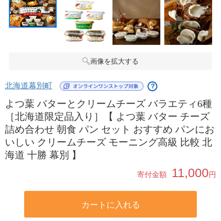
画像を拡大する
北海道幕別町
？
よつ葉 バターとクリームチーズ バラエティ6種
［北海道限定品入り］【 よつ葉 バター チーズ
詰め合わせ 朝食 パン セット おすすめ パンにお
いしい クリームチーズ モーニング高級 比較 北
海道 十勝 幕別 】
11,000
寄付金額
円
カートに入れる