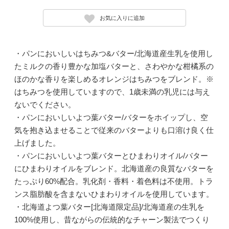
お気に入りに追加
・パンにおいしいはちみつ&バター/北海道産生乳を使用し
たミルクの香り豊かな加塩バターと、さわやかな柑橘系の
ほのかな香りを楽しめるオレンジはちみつをブレンド。※
はちみつを使用していますので、1歳未満の乳児には与え
ないでください。
・パンにおいしいよつ葉バター/バターをホイップし、空
気を抱き込ませることで従来のバターよりも口溶け良く仕
上げました。
・パンにおいしいよつ葉バターとひまわりオイル/バター
にひまわりオイルをブレンド。北海道産の良質なバターを
たっぷり60%配合。乳化剤・香料・着色料は不使用。トラ
ンス脂肪酸を含まないひまわりオイルを使用しています。
・北海道よつ葉バター[北海道限定品]/北海道産の生乳を
100%使用し、昔ながらの伝統的なチャーン製法でつくり