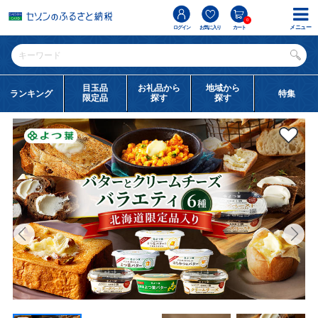
0
メニュー
ログイン
お気に入り
カート
目玉品
お礼品から
地域から
ランキング
特集
限定品
探す
探す