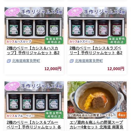
すい
2種のベリー【カシス＆ハスカ
2種のベリー【カシス＆ラズベ
ップ】手作りジャムセット 各2
リー】手作りジャムセット 各2
個 北海道 南富良野町 ジャム カ
個 北海道 南富良野町 ジャム ベ
北海道南富良野町
北海道南富良野町
シス ハスカップ ソース 果実 て
リー カシス ラズベリー ソース
んさい糖 無農薬 ポリフェノー
果実 てんさい糖 無農薬
12,000円
12,000円
ル 鉄分 ビタミン
2種のベリー【カシス＆ブルー
エゾ鹿肉＆南ふらの野菜スープ
ベリー】手作りジャムセット 各
カレー4食セット 北海道 南富良