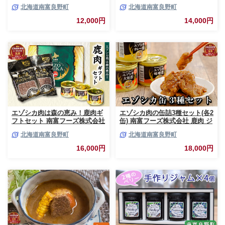
2個 北海道 南富良野町 ジャム
野町 エゾシカ 鹿 鹿肉 カレー
北海道南富良野町
北海道南富良野町
ベリー カシス ブルーベリー ソ
スープカレー セット 詰合せ 加
ース 果実 てんさい糖 無農薬 甘
工食品 惣菜 レトルト
12,000円
14,000円
酸っぱい
エゾシカ肉は森の恵み！鹿肉ギ
エゾシカ肉の缶詰3種セット(各2
フトセット 南富フーズ株式会社
缶) 南富フーズ株式会社 鹿肉 ジ
鹿肉 ジビエ 鹿 詰め合わせ 肉
ビエ 鹿 詰め合わせ 肉 北海道
北海道南富良野町
北海道南富良野町
北海道 南富良野町 エゾシカ 缶
南富良野町 エゾシカ 缶詰 セッ
詰 セット 詰合せ 贈り物 ギフト
ト 詰合せ 肉の加工品 おかず お
16,000円
18,000円
ジャーキー
弁当 おつまみ 惣菜