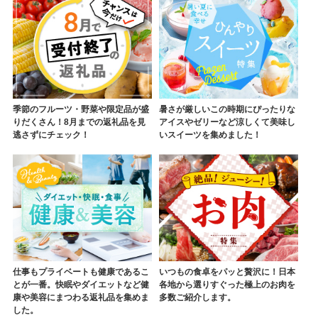
季節のフルーツ・野菜や限定品が盛
暑さが厳しいこの時期にぴったりな
りだくさん！8月までの返礼品を見
アイスやゼリーなど涼しくて美味し
逃さずにチェック！
いスイーツを集めました！
仕事もプライベートも健康であるこ
いつもの食卓をパッと贅沢に！日本
とが一番。快眠やダイエットなど健
各地から選りすぐった極上のお肉を
康や美容にまつわる返礼品を集めま
多数ご紹介します。
した。