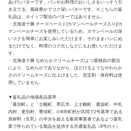
あげたバターです。パンやお料理のおいしさをいっそう引
き立てる、風味豊かでコク深いバターです。※こちらの返
礼品は、ホイップ製法のバターではありません。
・北海道十勝 チーズペースト[カマンベールチーズ入り]/カ
マンベールチーズを使用しているため、カマンベールの深
いコクを簡単にお楽しみいただけます。そのままパンにぬ
るだけでなく、料理のコク出しなどにもお使いいただけま
す。
・北海道十勝 なめらかクリームチーズ/よつ葉独自の製法
により、なめらかでありながら、ほどけるようなやわらか
さのクリームチーズに仕上げました。安定剤・保存料は使
用していません。
▼返礼品の地場産品基準
『幕別町』と「士幌町、帯広市、上士幌町、鹿追町、中札
内村、更別村、豊頃町」の8市町村が共同で2号基準である
原材料（生乳）の半分を超える集荷事業者であるよつ葉乳
業で作られている製品を提供する共通返礼品（8号のイ）