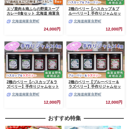
エゾ鹿肉＆南ふらの野菜スープ
2種のベリー【ハスカップ＆ブ
カレー8食セット 北海道 南富良
ルーベリー】手作りジャムセッ
野町 エゾシカ 鹿 鹿肉 カレー
ト 各2個 北海道 南富良野町 ジ
北海道南富良野町
北海道南富良野町
スープカレー セット 詰合せ 加
ャム ベリー ハスカップ ブルー
工食品 惣菜 レトルト
ベリー ソース
24,000円
12,000円
2種のベリー【ハスカップ＆ラ
2種のベリー【ブルーベリー＆
ズベリー】手作りジャムセット
ラズベリー】手作りジャムセッ
各2個 北海道 南富良野町 ジャ
ト 各2個 北海道 南富良野町 ジ
北海道南富良野町
北海道南富良野町
ム ベリー ハスカップ ラズベリ
ャム ベリー ブルーベリー ラズ
ー ソース カシス てんさい糖 無
ベリー ソース カシス 果実 てん
12,000円
12,000円
農薬 ポリフェノール 鉄分 ビタ
さい糖 無農薬
ミン
おすすめ特集