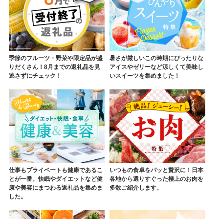
季節のフルーツ・野菜や限定品が盛
暑さが厳しいこの時期にぴったりな
りだくさん！8月までの返礼品を見
アイスやゼリーなど涼しくて美味し
逃さずにチェック！
いスイーツを集めました！
仕事もプライベートも健康であるこ
いつもの食卓をパッと贅沢に！日本
とが一番。快眠やダイエットなど健
各地から選りすぐった極上のお肉を
康や美容にまつわる返礼品を集めま
多数ご紹介します。
した。