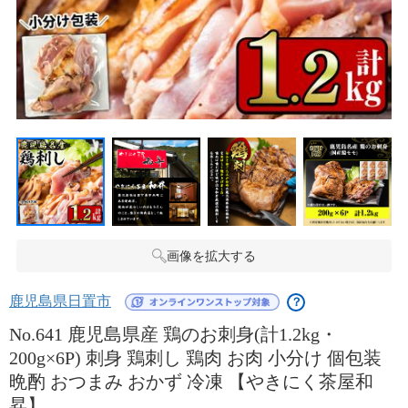
画像を拡大する
鹿児島県日置市
？
No.641 鹿児島県産 鶏のお刺身(計1.2kg・
200g×6P) 刺身 鶏刺し 鶏肉 お肉 小分け 個包装
晩酌 おつまみ おかず 冷凍 【やきにく茶屋和
昇】