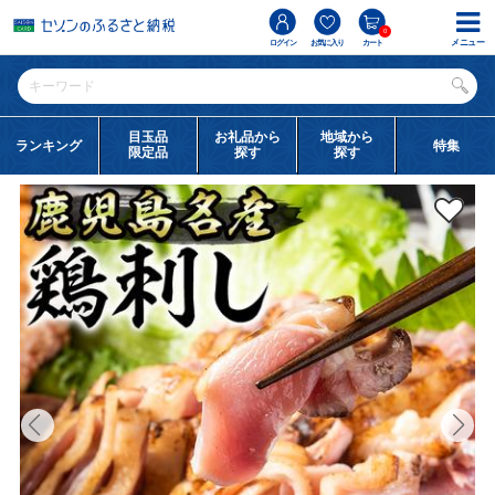
0
メニュー
ログイン
お気に入り
カート
目玉品
お礼品から
地域から
ランキング
特集
限定品
探す
探す