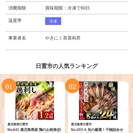
消費期限
賞味期限：冷凍で60日
温度帯
冷凍
事業者名
やきにく茶屋和昇
日置市の人気ランキング
鹿児島県日置市
鹿児島県日置市
No.641 鹿児島県産 鶏のお刺身(計
No.203-A 旬の厳選！干物詰合せ