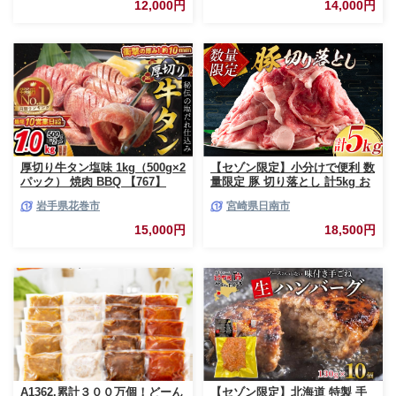
12,000円
14,000円
ンキング 和牛 お取り寄せ 焼く
だけ 熊本県産 熊本産 国内産 国
産牛 総菜 甲佐町【価格改定】X
厚切り牛タン塩味 1kg（500g×2
【セゾン限定】小分けで便利 数
パック） 焼肉 BBQ 【767】
量限定 豚 切り落とし 計5kg お
肉 豚肉 ポーク 国産 小分け 真
岩手県花巻市
宮崎県日南市
空パック 個包装 万能食材 おす
すめ おかず 食品 炒め物 お弁当
15,000円
18,500円
豚丼 豚しゃぶ しゃぶしゃぶ 焼
肉 お祝い 記念日 ギフト 贈り物
贈答 プレゼント おすそ分け 宮
崎県 日南市 送料無料_CCV2-26
A1362.累計３００万個！どーん
【セゾン限定】北海道 特製 手