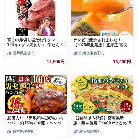
贈り物 贈答 プレゼント おすそ
分け 宮崎県 日南市 送料無料
_BCV1-24
宮古の厚切り塩だれ牛タン
テレビで紹介されました！
1.0kg＜タン先あり＞_牛たん 牛
【2026年夏発送】北海道 富良
タン塩 牛たん塩 塩だれ牛タン
野産 赤肉メロン 2玉 計3.2kg以
岩手県宮古市
北海道富良野市
厚切り牛タン【1181948】
上 大玉サイズ メロン
11,500円
16,000円
16個入り!『黒毛和牛100%』ハ
【2週間以内発送】宮崎県産
ンバーグ(150g×16個) - ハンバ
豚・鶏を使用 ChaChatぐるめ15
ーグ おべんとう お弁当 おかず
個バラエティセット
熊本県甲佐町
宮崎県木城町
個包装 小分け 人気 牛肉100%
_K16_0040_4
黒毛和牛 冷凍 国産 おすすめ ラ