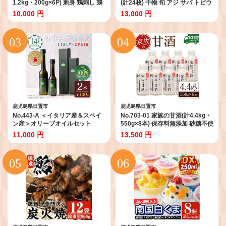
1.2kg・200g×6P) 刺身 鶏刺し 鶏
(計24枚) 干物 旬 アジ サバ トビウ
肉 お肉 小分け 個包装 晩酌 おつま
オ かます みりん干し タイ 詰め合
10,000 円
13,000 円
み おかず 冷凍 【やきにく茶屋和
わせ セット 魚介類【みのだ食
昇】
品】
鹿児島県日置市
鹿児島県日置市
No.443-A ＜イタリア産＆スペイ
No.703-01 家族の甘酒(計4.4kg・
ン産＞オリーブオイルセット
550g×8本) 保存料無添加 砂糖不使
(100ml×2本) 油 食用油 オイル 希
用 ノンアルコール 麹 お米 国産
11,000 円
13,500 円
少 HIOKI OLIVE FARM エクスト
【西酒造】
ラバージン【鹿児島オリーブ】