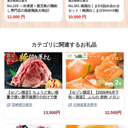
鹿児島県日置市
鹿児島県日置市
No.228 ＜冷凍便＞鹿児島の鶏刺
No.381 南国白くまDX詰め合わせ
し専門店の国産鶏炭火焼(計
セット！南国白くま(250ml×4個)
960g・80g×12袋) 国産 九州産 鶏
南国白くまマンゴー(250ml×4個)
12,000 円
10,000 円
肉 とり肉 お肉 炭火焼 レトルト 時
計8個のセット！SDX-38 鹿児島
短 常備 小分け 冷凍 おかず おつま
日置市 特産品 かき氷 氷菓【セイ
み【末永商店】
カ食品】
カテゴリに関連するお礼品
【セゾン限定】ちょうど良い容
【セゾン限定】【2026年6月下
量で使い勝手抜群!!小分けで便
旬～発送】 ふらの 赤肉 メロン
利 数量限定 豚 切り落とし 計
2玉入 計4kg前後 北海道 富良野
宮崎県日南市
北海道富良野市
3kg お肉 豚肉 ポーク 国産 小分
市 (相馬農園) メロン フルーツ
け 真空パック 個包装 万能食材
果物 新鮮 甘い 贈り物 ギフト
13,500円
12,500円
おすすめ おかず 食品 炒め物 お
道産 ジューシー おやつ ふらの
弁当 豚丼 豚しゃぶ しゃぶしゃ
ブランド 夏
ぶ 焼肉 お祝い 記念日 ギフト