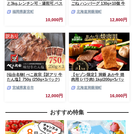
と3kg.レンチン可・湯煎可.ベス
ごね ハンバーグ 130g×10個 牛
トな４種ハンバーグセット
肉 豚肉 合挽 挽肉 ミンチ 国産
福岡県新宮町
北海道洞爺湖町
【150g×20個】【訳あり】【北
肉屋 手作り 小分け ジューシー
海道・沖縄・離島へ配送不可】
おかず 本格的 簡単 調理 グルメ
10,000円
12,800円
お取り寄せ お肉屋 たどころ 送
料無料
[仙台名物] べこ政宗【訳アリ 牛
【セゾン限定】洞爺 あか牛 焼
たん塩】750g (250g×3パック)
肉用 (バラ肉) 1kg(200g×5パッ
｜牛タン しお 訳あり 焼肉 牛肉
ク) 北海道 洞爺湖 お肉 牛肉 バ
宮城県富谷市
北海道洞爺湖町
[0256]
ーベキュー おうち焼肉 BBQ ジ
ューシー ヘルシー 赤身本来の
12,000円
16,000円
うまみ コク 柔らかい
おすすめ特集