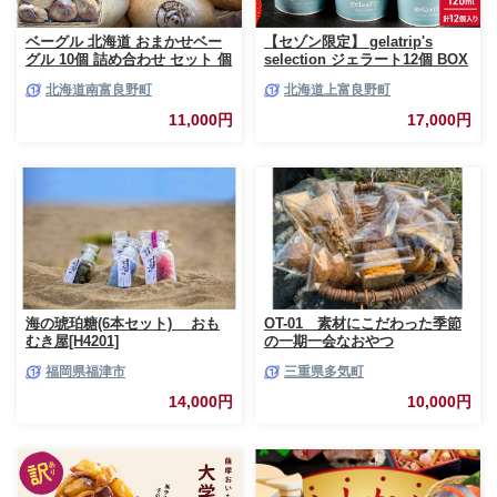
ベーグル 北海道 おまかせベー
【セゾン限定】 gelatrip's
グル 10個 詰め合わせ セット 個
selection ジェラート12個 BOX
包装 小分け 食べ比べ パン 天然
北海道 上富良野町 アイス アイ
北海道南富良野町
北海道上富良野町
酵母 天然酵母パン ナッツ チョ
スクリーム ジェラート デザー
コ チーズ レーズン いちじく ベ
ト ギフト 贈呈 贈り物 ミルク
11,000円
17,000円
ーコン ソーセージ キャラメル
生乳 牛乳 お菓子 スイーツ 冷凍
ゴマ 甘納豆 全粒粉 くるみ
海の琥珀糖(6本セット) おも
OT-01 素材にこだわった季節
むき屋[H4201]
の一期一会なおやつ
福岡県福津市
三重県多気町
14,000円
10,000円