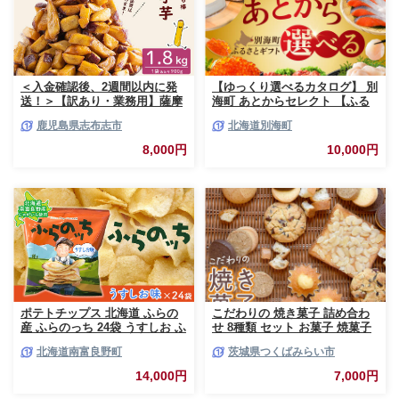
＜入金確認後、2週間以内に発
【ゆっくり選べるカタログ】 別
送！＞【訳あり・業務用】薩摩
海町 あとからセレクト 【ふる
おいも棒セット 計
さとギフト】 寄附1万円相当 あ
鹿児島県志布志市
北海道別海町
1.8kg(900g×2袋) p8-142-2w
とから選べる！ ギフト いくら
ほたて 海鮮 牛肉 ケーキ アイス
8,000円
10,000円
【BY0000010】（ 後から選べ
る カタログ カタログポイント
カタログギフト あとからカタロ
グ あとからカタログポイント
あとからカタログギフト ふるさ
と納税 ）
ポテトチップス 北海道 ふらの
こだわりの 焼き菓子 詰め合わ
産 ふらのっち 24袋 うすしお ふ
せ 8種類 セット お菓子 焼菓子
らの農業協同組合 じゃがいも
スイーツ 洋菓子 [BZ03-NT]
北海道南富良野町
茨城県つくばみらい市
スナック スナック菓子 ポテト
チップ チップス ポテト 芋 菓子
14,000円
7,000円
お菓子 おやつ 箱 農協 ギフト
お土産 ふらのッち ジャガイモ