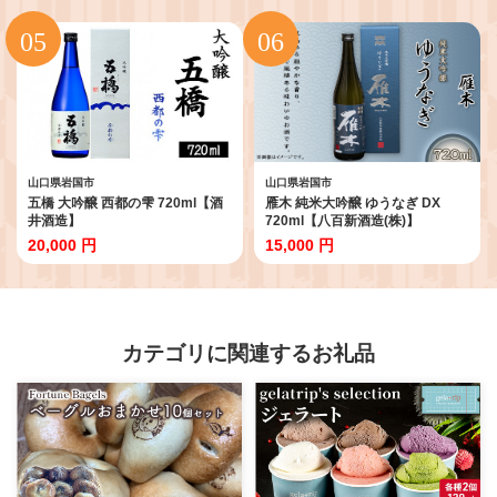
山口県岩国市
山口県岩国市
五橋 大吟醸 西都の雫 720ml【酒
雁木 純米大吟醸 ゆうなぎ DX
井酒造】
720ml【八百新酒造(株)】
20,000 円
15,000 円
カテゴリに関連するお礼品