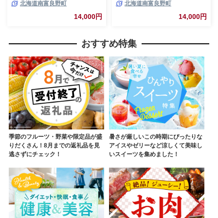
北海道南富良野町
北海道南富良野町
ガイモ コンソメ 芋 菓子 スナッ
イモ のり塩 芋 菓子 スナック
ク じゃがいも お菓子 ポテチ 1
じゃがいも お菓子 ポテチ 1箱
14,000円
14,000円
箱
おすすめ特集
季節のフルーツ・野菜や限定品が盛
暑さが厳しいこの時期にぴったりな
りだくさん！8月までの返礼品を見
アイスやゼリーなど涼しくて美味し
逃さずにチェック！
いスイーツを集めました！