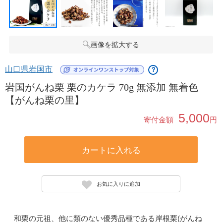
画像を拡大する
山口県岩国市
？
岩国がんね栗 栗のカケラ 70g 無添加 無着色
【がんね栗の里】
5,000
寄付金額
円
カートに入れる
お気に入りに追加
和栗の元祖、他に類のない優秀品種である岸根栗(がんね