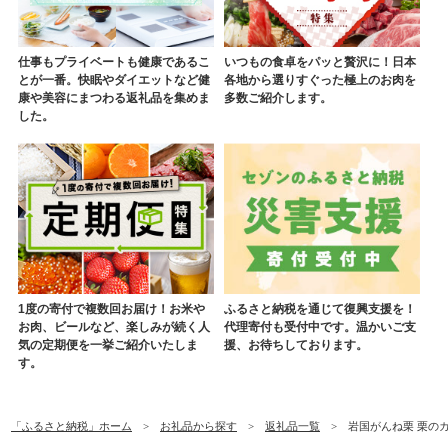
仕事もプライベートも健康であるこ
いつもの食卓をパッと贅沢に！日本
とが一番。快眠やダイエットなど健
各地から選りすぐった極上のお肉を
康や美容にまつわる返礼品を集めま
多数ご紹介します。
した。
1度の寄付で複数回お届け！お米や
ふるさと納税を通じて復興支援を！
お肉、ビールなど、楽しみが続く人
代理寄付も受付中です。温かいご支
気の定期便を一挙ご紹介いたしま
援、お待ちしております。
す。
「ふるさと納税」ホーム
お礼品から探す
返礼品一覧
岩国がんね栗 栗のカ