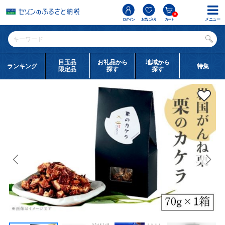
0
メニュー
ログイン
お気に入り
カート
目玉品
お礼品から
地域から
ランキング
特集
限定品
探す
探す