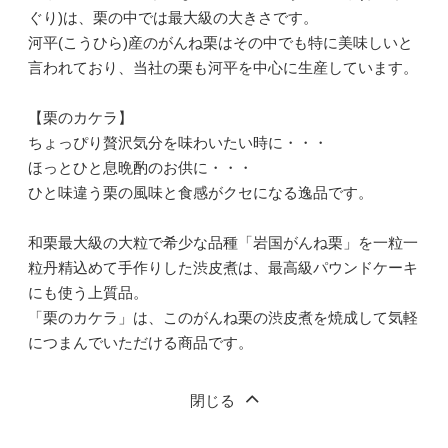
ぐり)は、栗の中では最大級の大きさです。
河平(こうひら)産のがんね栗はその中でも特に美味しいと
言われており、当社の栗も河平を中心に生産しています。
【栗のカケラ】
ちょっぴり贅沢気分を味わいたい時に・・・
ほっとひと息晩酌のお供に・・・
ひと味違う栗の風味と食感がクセになる逸品です。
和栗最大級の大粒で希少な品種「岩国がんね栗」を一粒一
粒丹精込めて手作りした渋皮煮は、最高級パウンドケーキ
にも使う上質品。
「栗のカケラ」は、このがんね栗の渋皮煮を焼成して気軽
につまんでいただける商品です。
閉じる