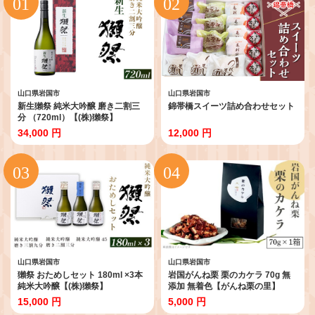
山口県岩国市
山口県岩国市
新生獺祭 純米大吟醸 磨き二割三
錦帯橋スイーツ詰め合わせセット
分 （720ml）【(株)獺祭】
34,000 円
12,000 円
山口県岩国市
山口県岩国市
獺祭 おためしセット 180ml ×3本
岩国がんね栗 栗のカケラ 70g 無
純米大吟醸【(株)獺祭】
添加 無着色【がんね栗の里】
15,000 円
5,000 円