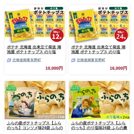
ポテチ 北海道 出来立て発送 湖
ポテチ 北海道 出来立て発送 湖
池屋 ポテトチップス のり塩
池屋 ポテトチップス のり塩
55g×12袋 南富良野町振興公社
55g×24袋 南富良野町振興公社
北海道南富良野町
北海道南富良野町
じゃがいも スナック スナック
じゃがいも スナック スナック
菓子 ポテトチップ チップス ポ
菓子 ポテトチップ チップス ポ
10,000円
16,000円
テト 芋 菓子 お菓子 おやつ 大
テト 芋 菓子 お菓子 おやつ 大
容量 箱 元祖 ジャガイモ コイケ
容量 箱 元祖 ジャガイモ コイケ
ヤ 富良野
ヤ 富良野
ふらの産ポテトチップス【ふら
ふらの産ポテトチップス【ふら
のっち】コンソメ味24袋 ふらの
のっち】のり塩味24袋 ふらの農
農業協同組合(南富良野町) ジャ
業協同組合(南富良野町) ジャガ