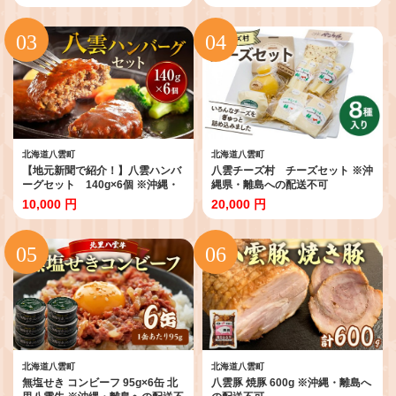
北海道八雲町
北海道八雲町
【地元新聞で紹介！】八雲ハンバ
八雲チーズ村 チーズセット ※沖
ーグセット 140g×6個 ※沖縄・
縄県・離島への配送不可
離島への配送不可
10,000 円
20,000 円
北海道八雲町
北海道八雲町
無塩せき コンビーフ 95g×6缶 北
八雲豚 焼豚 600g ※沖縄・離島へ