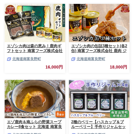
エゾシカ肉は森の恵み！鹿肉ギ
エゾシカ肉の缶詰3種セット(各2
フトセット 南富フーズ株式会社
缶) 南富フーズ株式会社 鹿肉 ジ
鹿肉 ジビエ 鹿 詰め合わせ 肉
ビエ 鹿 詰め合わせ 肉 北海道
北海道南富良野町
北海道南富良野町
北海道 南富良野町 エゾシカ 缶
南富良野町 エゾシカ 缶詰 セッ
詰 セット 詰合せ 贈り物 ギフト
ト 詰合せ 肉の加工品 おかず お
16,000円
18,000円
ジャーキー
弁当 おつまみ 惣菜
エゾ鹿肉＆南ふらの野菜スープ
2種のベリー【ハスカップ＆ブ
カレー8食セット 北海道 南富良
ルーベリー】手作りジャムセッ
野町 エゾシカ 鹿 鹿肉 カレー
ト 各2個 北海道 南富良野町 ジ