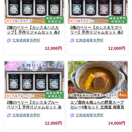
2種のベリー【カシス＆ハスカ
2種のベリー【カシス＆ラズベ
ップ】手作りジャムセット 各2
リー】手作りジャムセット 各2
個 北海道 南富良野町 ジャム カ
個 北海道 南富良野町 ジャム ベ
北海道南富良野町
北海道南富良野町
シス ハスカップ ソース 果実 て
リー カシス ラズベリー ソース
んさい糖 無農薬 ポリフェノー
果実 てんさい糖 無農薬
12,000円
12,000円
ル 鉄分 ビタミン
2種のベリー【カシス＆ブルー
エゾ鹿肉＆南ふらの野菜スープ
ベリー】手作りジャムセット 各
カレー4食セット 北海道 南富良
2個 北海道 南富良野町 ジャム
野町 エゾシカ 鹿 鹿肉 カレー
北海道南富良野町
北海道南富良野町
ベリー カシス ブルーベリー ソ
スープカレー セット 詰合せ 加
ース 果実 てんさい糖 無農薬 甘
工食品 惣菜 レトルト
12,000円
14,000円
酸っぱい