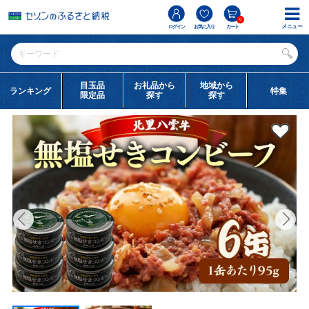
0
メニュー
ログイン
お気に入り
カート
目玉品
お礼品から
地域から
ランキング
特集
限定品
探す
探す