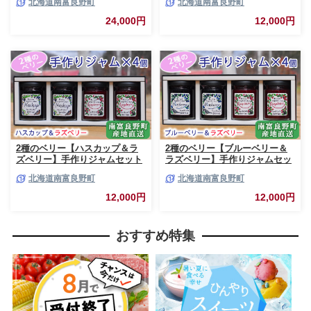
北海道南富良野町
北海道南富良野町
スープカレー セット 詰合せ 加
ャム ベリー ハスカップ ブルー
工食品 惣菜 レトルト
ベリー ソース
24,000円
12,000円
2種のベリー【ハスカップ＆ラ
2種のベリー【ブルーベリー＆
ズベリー】手作りジャムセット
ラズベリー】手作りジャムセッ
各2個 北海道 南富良野町 ジャ
ト 各2個 北海道 南富良野町 ジ
北海道南富良野町
北海道南富良野町
ム ベリー ハスカップ ラズベリ
ャム ベリー ブルーベリー ラズ
ー ソース カシス てんさい糖 無
ベリー ソース カシス 果実 てん
12,000円
12,000円
農薬 ポリフェノール 鉄分 ビタ
さい糖 無農薬
ミン
おすすめ特集