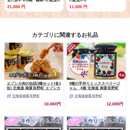
里八雲牛 ※沖縄・離島への配送不
の配送不可
可
21,000 円
11,000 円
カテゴリに関連するお礼品
エゾシカ肉の缶詰3種セット(各1
4種の手作りミックスベリージ
缶) 北海道 南富良野町 エゾシカ
ャム 4個 北海道 南富良野町
鹿 鹿肉 肉 お肉 缶詰 セット 詰
ジャム ベリー ソース セット 詰
北海道南富良野町
北海道南富良野町
合せ ジビエ 加工品 北海道産 国
合せ ブルーベリー てんさい糖
産 おつまみ おかず 高たんぱく
酸味 甘味 香り 甘酸っぱい 美味
10,000円
12,000円
低脂肪 鉄分 カレー 味噌 食べや
しい 甘さ控えめ
すい