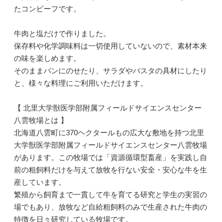
たコンビーフです。
牛肉と塩だけで作りました。
保存料や化学調味料は一切使用していないので、素材本来
の味を楽しめます。
そのままパンにのせたり、サラダやパスタの具材にしたり
と、様々な料理にご利用いただけます。
【 北里大学獣医学部附属フィールドサイエンスセンター
八雲牧場とは 】
北海道八雲町に370ヘクタールもの広大な敷地を持つ北里
大学獣医学部附属フィールドサイエンスセンター八雲牧場
があります。この牧場では「資源循環型畜産」を実践し自
前の粗飼料だけを与えて放牧を行ない安全・安心な牛を生
産しています。
繁殖から飼育まで一貫して牛を育てる研究と学生の実習の
場でもあり、放牧など自給粗飼料のみで生産された牛肉の
特徴を日々研究している牧場です。