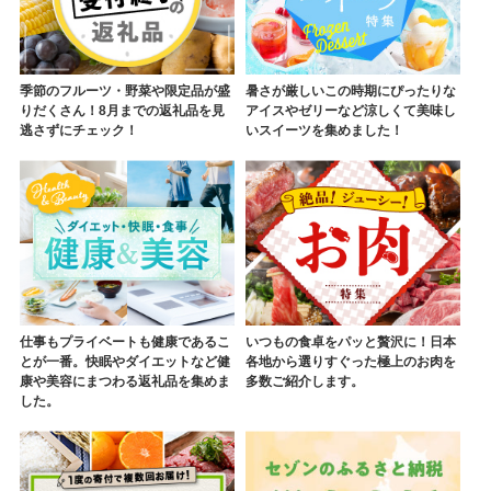
季節のフルーツ・野菜や限定品が盛
暑さが厳しいこの時期にぴったりな
りだくさん！8月までの返礼品を見
アイスやゼリーなど涼しくて美味し
逃さずにチェック！
いスイーツを集めました！
仕事もプライベートも健康であるこ
いつもの食卓をパッと贅沢に！日本
とが一番。快眠やダイエットなど健
各地から選りすぐった極上のお肉を
康や美容にまつわる返礼品を集めま
多数ご紹介します。
した。