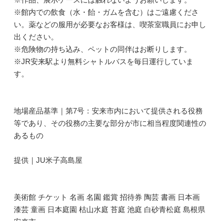
※館内での飲食（水・飴・ガムを含む）はご遠慮くださ
い。薬などの服用が必要なお客様は、喫茶室職員にお申し
出ください。
※危険物の持ち込み、ペットの同伴はお断りします。
※JR安来駅より無料シャトルバスを毎日運行していま
す。
地場産品基準｜第7号：安来市内において提供される役務
等であり、その役務の主要な部分が市に相当程度関連性の
あるもの
提供｜JU米子高島屋
美術館 チケット 名画 名園 鑑賞 招待券 陶芸 書画 日本画
漆芸 童画 日本庭園 枯山水庭 苔庭 池庭 白砂青松庭 島根県