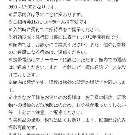
9:00～17:00となります。
※展示内容は季節ごとに変わります。
※ご招待券1枚につき御一人様有効です。
※入館時に受付でご招待券をご提示ください。
※有効期限：発行日（裏面に表示）より1年間有効です。
※館内では、お静かにご鑑賞ください。また、他のお客様
のご迷惑になる行為はご遠慮ください。
※携帯電話はマナーモードに設定いただき、館内での通話
はご遠慮ください。また、本館ロビー横に通話ブースを設
けております。
※館内は禁煙です。喫煙は館外の所定の場所でお願いしま
す。
※小さなお子様をお連れのお客様は、お子様の転倒、展示
物への接触など危険防止のため、お子様が走ったりしない
等、十分にご注意、ご配慮ください。
※美術品の撮影、模写は固くお断りします。庭園部分のみ
撮影可能です。
※作品、展示ケースには触れないようお願いします。