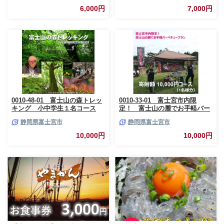
博物館
6,000円
7,000円
0010-48-01 富士山の森トレッ
0010-33-01 富士宮市内限
キング 小中学生１名コース
定！ 富士山の麓でお手軽バー
ベキュープラン 1万円コース
静岡県富士宮市
静岡県富士宮市
（BBQ1人前）
10,000円
10,000円