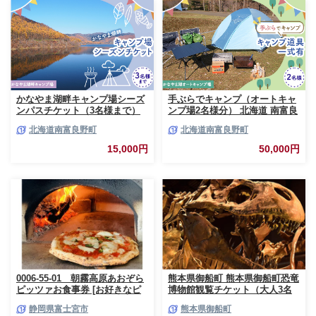
かなやま湖畔キャンプ場シーズ
手ぶらでキャンプ（オートキャ
ンパスチケット（3名様まで）
ンプ場2名様分） 北海道 南富良
北海道 南富良野町 キャンプ か
野町 オートキャンプ キャンプ
北海道南富良野町
北海道南富良野町
なやま湖 宿泊券 入場券 シーズ
かなやま湖 宿泊券 チケット 入
ン券 大浴場 トイレ
場券 体験チケット ドックラン
15,000円
50,000円
0006-55-01 朝霧高原あおぞら
熊本県御船町 熊本県御船町恐竜
ピッツァお食事券 [お好きなピ
博物館観覧チケット（大人3名
ッツァ1枚]
様） 《30日以内に出荷予定(土
静岡県富士宮市
熊本県御船町
日祝除く)》 熊本県御船町恐竜