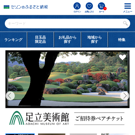
0
メニュー
ログイン
お気に入り
カート
目玉品
お礼品から
地域から
ランキング
特集
限定品
探す
探す