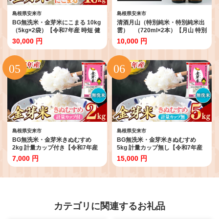
島根県安来市
島根県安来市
BG無洗米・金芽米にこまる 10kg
清酒月山（特別純米・特別純米出
（5kg×2袋）【令和7年産 時短 健
雲） （720ml×2本）【月山 特別
康 うまみ 甘み 栄養 おいしい やわ
純米 出雲 全国新酒鑑評会 金賞受
30,000 円
10,000 円
らかい ふっくら ビタミン ミネラ
賞 お酒 銘酒 日本酒 万能 旨口 食
ル 島根県 安来市】【価格改定
中酒 おすすめ すっきり 爽やか 島
XA】【30-SS-65】
根県 安来市】
島根県安来市
島根県安来市
BG無洗米・金芽米きぬむすめ
BG無洗米・金芽米きぬむすめ
2kg 計量カップ付き【令和7年産
5kg 計量カップ無し【令和7年産
お試し 節水 健康 ビタミン ミネラ
節水 健康 ビタミン ミネラル つや
7,000 円
15,000 円
ル つや お弁当 おいしい うまみ 甘
お弁当 おいしい うまみ 甘み ふっ
み ふっくら 時短 簡単 少量 小袋
くら 時短 簡単 島根県 安来市】
島根県 安来市】【価格改定XA】
【価格改定XB】【15-SS-10-2】
【07-SS-33】
カテゴリに関連するお礼品