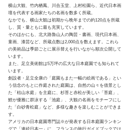
横山大観、竹内栖鳳、川合玉堂、上村松園ら、近代日本画
壇を代表する画家たちの名画を数多く所蔵。
なかでも、横山大観は初期から晩年までの約120点を所蔵
し、質・量ともに最も充実しています。
そのほかにも、北大路魯山人の陶芸・書画、現代日本画、
童画、漆芸など、所蔵点数は2,000点を数えます。これら
の美術品は季節ごとに展示替えを行いながら順次公開して
います。
また、足立美術館は5万坪の広大な日本庭園でも知られて
います。
創設者・足立全康の「庭園もまた一幅の絵画である」とい
う信念のもとに作庭された庭園は、自然の山々を借景とし
た「枯山水庭」を主庭に、杉苔と赤松が美しい「苔庭」、
鯉が優雅に群泳する「池庭」、大観の名画をモチーフにし
た「白砂青松庭」など、多様な趣きを楽しむことができま
す。
アメリカの日本庭園専門誌※が発表する日本庭園ランキン
グで「連続日本一」に、フランスの旅行ガイドブックでは