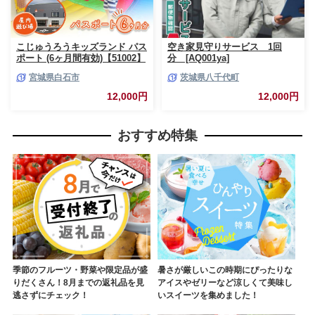
こじゅうろうキッズランド パス
空き家見守りサービス 1回
ポート (6ヶ月間有効)【51002】
分 [AQ001ya]
宮城県白石市
茨城県八千代町
12,000円
12,000円
おすすめ特集
季節のフルーツ・野菜や限定品が盛
暑さが厳しいこの時期にぴったりな
りだくさん！8月までの返礼品を見
アイスやゼリーなど涼しくて美味し
逃さずにチェック！
いスイーツを集めました！