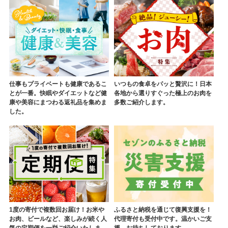
仕事もプライベートも健康であるこ
いつもの食卓をパッと贅沢に！日本
とが一番。快眠やダイエットなど健
各地から選りすぐった極上のお肉を
康や美容にまつわる返礼品を集めま
多数ご紹介します。
した。
1度の寄付で複数回お届け！お米や
ふるさと納税を通じて復興支援を！
お肉、ビールなど、楽しみが続く人
代理寄付も受付中です。温かいご支