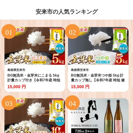
安来市の人気ランキング
島根県安来市
島根県安来市
BG無洗米・金芽米にこまる 5kg
BG無洗米・金芽米つや姫 5kg 計
計量カップ付き【令和7年産 時短
量カップ無し【令和7年産 時短 健
健康 うまみ 甘み 栄養 おいしい や
康 特別栽培米 うまみ 甘み 栄養 お
15,000 円
15,000 円
わらかい ふっくら ビタミン ミネ
いしい 粒ぞろい ふっくら ビタミ
ラル 島根県 安来市】【価格改定
ン ミネラル 島根県 安来市】【価
XD】【15-SS-11】
格改定XB】【15-SS-42-2】