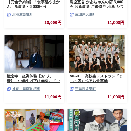
【完全予約制】「食事処やまか
漁協直営 かあちゃんの店 3,000
ん」食事券・3,000円分
円 お食事券 ご優待券 地魚 シラ
ス 生シラス丼 漁師料理 旬の魚
北海道白糠町
茨城県大洗町
10,000円
11,000円
極楽寺 坐禅体験【お1人
MG-01 高校生レストラン「ま
様】 中学生以下は無料にてご
ごの店」ペアお食事券
一緒にご参加いただけます【 神
神奈川県南足柄市
三重県多気町
奈川県 南足柄市 】
11,000円
11,000円