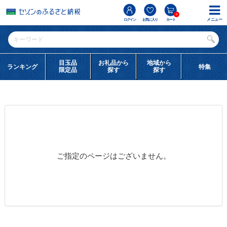
0
メニュー
ログイン
お気に入り
カート
目玉品
お礼品から
地域から
ランキング
特集
限定品
探す
探す
ご指定のページはございません。