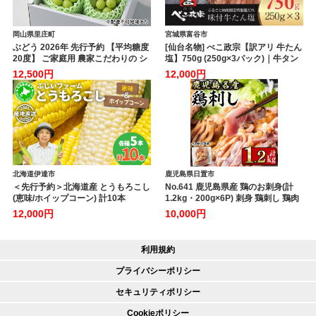
岡山県里庄町
宮城県富谷市
ぶどう 2026年 先行予約 【平均糖度
[仙台名物] べこ政宗【訳アリ 牛たん
20度】 ご家庭用 農家こだわりの シ
塩】750g (250g×3パック)｜牛タン
ャイン マスカット 2房 合計約1.0kg
しお 訳あり 焼肉 牛肉 [0256]
12,500円
12,000円
ブドウ 葡萄 岡山県産 国産 フルーツ
果物 【 Nini farm 農家 直送 】
北海道伊達市
鹿児島県日置市
＜先行予約＞北海道産 とうもろこし
No.641 鹿児島県産 鶏のお刺身(計
(恵味/ホイップコーン) 計10本
1.2kg・200g×6P) 刺身 鶏刺し 鶏肉
【55250517】トウモロコシ とうき
お肉 小分け 個包装 晩酌 おつまみ お
12,000円
10,000円
び イエロー ホワイト コーン スイー
かず 冷凍 【やきにく茶屋和昇】
トコーン 旬 野菜 ふじいファーム 北
海道 伊達市
利用規約
プライバシーポリシー
セキュリティポリシー
Cookieポリシー