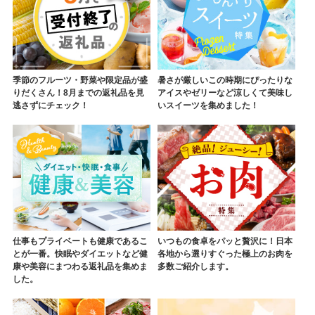
季節のフルーツ・野菜や限定品が盛
暑さが厳しいこの時期にぴったりな
りだくさん！8月までの返礼品を見
アイスやゼリーなど涼しくて美味し
逃さずにチェック！
いスイーツを集めました！
仕事もプライベートも健康であるこ
いつもの食卓をパッと贅沢に！日本
とが一番。快眠やダイエットなど健
各地から選りすぐった極上のお肉を
康や美容にまつわる返礼品を集めま
多数ご紹介します。
した。