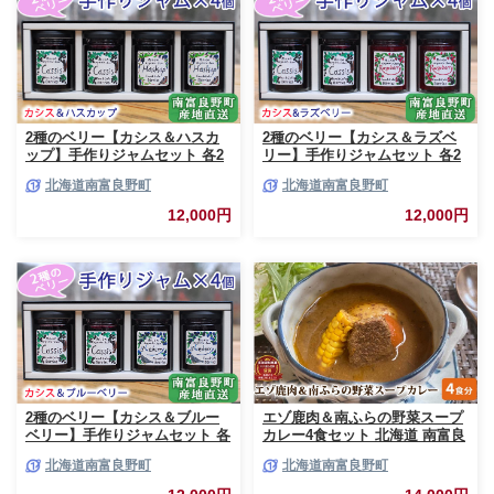
2種のベリー【カシス＆ハスカ
2種のベリー【カシス＆ラズベ
ップ】手作りジャムセット 各2
リー】手作りジャムセット 各2
個 北海道 南富良野町 ジャム カ
個 北海道 南富良野町 ジャム ベ
北海道南富良野町
北海道南富良野町
シス ハスカップ ソース 果実 て
リー カシス ラズベリー ソース
んさい糖 無農薬 ポリフェノー
果実 てんさい糖 無農薬
12,000円
12,000円
ル 鉄分 ビタミン
2種のベリー【カシス＆ブルー
エゾ鹿肉＆南ふらの野菜スープ
ベリー】手作りジャムセット 各
カレー4食セット 北海道 南富良
2個 北海道 南富良野町 ジャム
野町 エゾシカ 鹿 鹿肉 カレー
北海道南富良野町
北海道南富良野町
ベリー カシス ブルーベリー ソ
スープカレー セット 詰合せ 加
ース 果実 てんさい糖 無農薬 甘
工食品 惣菜 レトルト