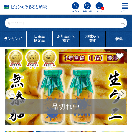
0
メニュー
ログイン
お気に入り
カート
目玉品
お礼品から
地域から
ランキング
特集
限定品
探す
探す
品切れ中