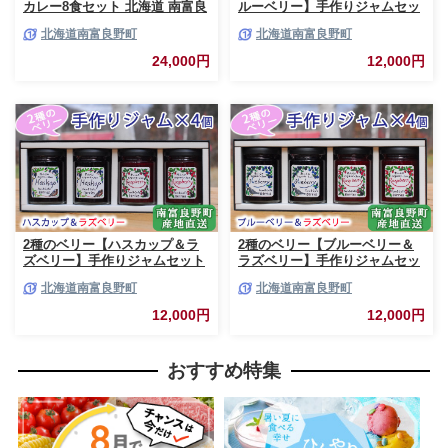
カレー8食セット 北海道 南富良
ルーベリー】手作りジャムセッ
野町 エゾシカ 鹿 鹿肉 カレー
ト 各2個 北海道 南富良野町 ジ
北海道南富良野町
北海道南富良野町
スープカレー セット 詰合せ 加
ャム ベリー ハスカップ ブルー
工食品 惣菜 レトルト
ベリー ソース
24,000円
12,000円
2種のベリー【ハスカップ＆ラ
2種のベリー【ブルーベリー＆
ズベリー】手作りジャムセット
ラズベリー】手作りジャムセッ
各2個 北海道 南富良野町 ジャ
ト 各2個 北海道 南富良野町 ジ
北海道南富良野町
北海道南富良野町
ム ベリー ハスカップ ラズベリ
ャム ベリー ブルーベリー ラズ
ー ソース カシス てんさい糖 無
ベリー ソース カシス 果実 てん
12,000円
12,000円
農薬 ポリフェノール 鉄分 ビタ
さい糖 無農薬
ミン
おすすめ特集