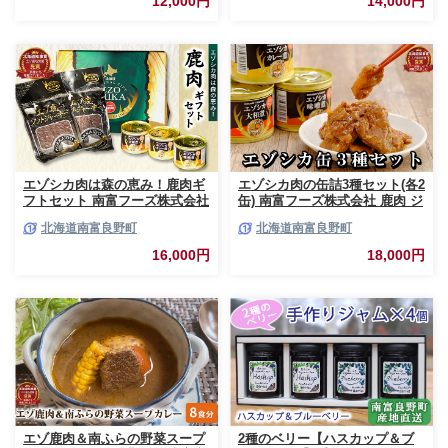
12,000円
14,000円
酸っぱい
エゾシカ肉は森の恵み！鹿肉ギ
エゾシカ肉の缶詰3種セット(各2
フトセット 南富フーズ株式会社
缶) 南富フーズ株式会社 鹿肉 ジ
鹿肉 ジビエ 鹿 詰め合わせ 肉
ビエ 鹿 詰め合わせ 肉 北海道
北海道南富良野町
北海道南富良野町
北海道 南富良野町 エゾシカ 缶
南富良野町 エゾシカ 缶詰 セッ
詰 セット 詰合せ 贈り物 ギフト
ト 詰合せ 肉の加工品 おかず お
16,000円
18,000円
ジャーキー
弁当 おつまみ 惣菜
エゾ鹿肉＆南ふらの野菜スープ
2種のベリー【ハスカップ＆ブ