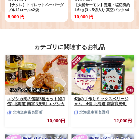
【ナクレ】トイレットペーパーダ
【大槌サーモン】定塩・塩切身約
ブル12ロール×2袋
1.6kg (3～5切入り 真空パック×4
パック)
8,000 円
10,000 円
カテゴリに関連するお礼品
エゾシカ肉の缶詰3種セット(各1
4種の手作りミックスベリージ
缶) 北海道 南富良野町 エゾシカ
ャム 4個 北海道 南富良野町
鹿 鹿肉 肉 お肉 缶詰 セット 詰
ジャム ベリー ソース セット 詰
北海道南富良野町
北海道南富良野町
合せ ジビエ 加工品 北海道産 国
合せ ブルーベリー てんさい糖
産 おつまみ おかず 高たんぱく
酸味 甘味 香り 甘酸っぱい 美味
10,000円
12,000円
低脂肪 鉄分 カレー 味噌 食べや
しい 甘さ控えめ
すい