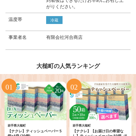
到着後はできるだけお早めにお召し上
がりください。
温度帯
冷蔵
事業者名
有限会社河合商店
大槌町の人気ランキング
岩手県大槌町
岩手県大槌町
【ナクレ】ティッシュペーパー 5
【ナクレ】【お届け日の希望な
箱×4袋 (20個)
し】ティッシュペーパー 50箱（5