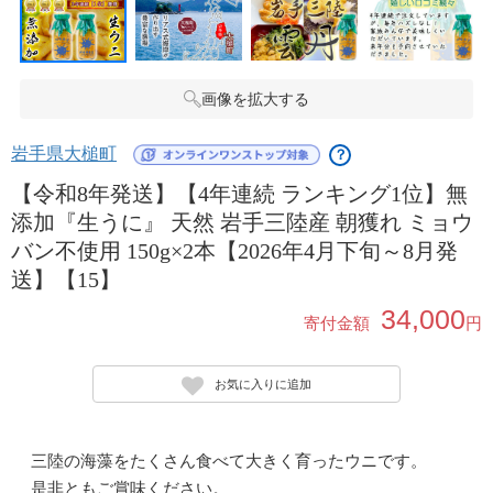
画像を拡大する
岩手県大槌町
？
【令和8年発送】【4年連続 ランキング1位】無
添加『生うに』 天然 岩手三陸産 朝獲れ ミョウ
バン不使用 150g×2本【2026年4月下旬～8月発
送】【15】
34,000
寄付金額
円
お気に入りに追加
三陸の海藻をたくさん食べて大きく育ったウニです。
是非ともご賞味ください。