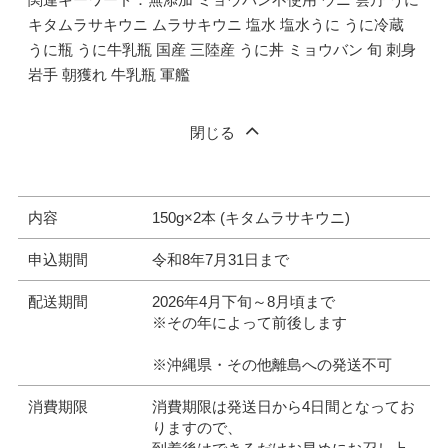
キタムラサキウニ ムラサキウニ 塩水 塩水うに うに冷蔵
うに瓶 うに牛乳瓶 国産 三陸産 うに丼 ミョウバン 旬 刺身
岩手 朝獲れ 牛乳瓶 軍艦
閉じる
内容
150g×2本 (キタムラサキウニ)
申込期間
令和8年7月31日まで
配送期間
2026年4月下旬～8月頃まで
※その年によって前後します
※沖縄県・その他離島への発送不可
消費期限
消費期限は発送日から4日間となってお
りますので、