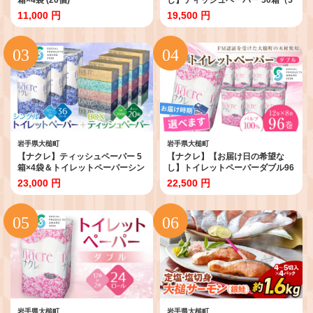
箱×10袋）
11,000 円
19,500 円
岩手県大槌町
岩手県大槌町
【ナクレ】ティッシュペーパー 5
【ナクレ】【お届け日の希望な
箱×4袋＆トイレットペーパーシン
し】トイレットペーパーダブル96
グル12ロール×3袋セット【思いや
ロール（12ロール×8袋）
23,000 円
22,500 円
り型返礼品(支援型)】
岩手県大槌町
岩手県大槌町