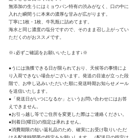
無添加の生うにはミョウバン特有の渋みがなく、口の中に
入れた瞬間うに本来の濃厚な甘みが広がります。
丁寧に1枚・1枚、牛乳瓶に詰めてます。
海水と同じ濃度の塩分ですので、そのまま召し上がってい
ただくのがおススメです。
※↓必ずご確認をお願いいたします↓※
●うには漁獲できる日が限られており、天候等の事情によ
り入荷できない場合がございます。発送の目途が立った段
階で、お申し込みいただいた順に発送時期お知らせメール
を送信いたします。
●「発送日がいつになるか」というお問い合わせにはお答
えできません。
●お引っ越し等でご住所を変更した際はご連絡ください。
●到着日(曜日)の指定は承れません。
●消費期限の短い返礼品のため、確実にお受け取りいただ
ける配達時間帯の指定をお願いします。（配送日の指定は