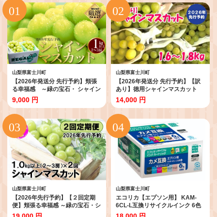
山梨県富士川町
山梨県富士川町
【2026年発送分 先行予約】頬張
【2026年発送分 先行予約】【訳
る幸福感 ～緑の宝石・ シャイン
あり】徳用シャインマスカット
マスカット ～ １ｋｇ以上（２～
(1.6～1.8kg) 訳アリ 訳あり品
9,000 円
14,000 円
３房） フルーツ 山梨県産 果物 く
シャイン マスカット ぶどう ブド
だもの シャイン マスカット ぶど
ウ 葡萄 徳用 家庭用 ご家庭用 旬
う ブドウ 葡萄 大粒 種なし 先行予
新鮮 くだもの 果物 フルーツ 山梨
約 富士川町 10000円 一万円 9000
やまなし 富士川町
円 九千円
山梨県富士川町
山梨県富士川町
【2026年先行予約】【２回定期
エコリカ【エプソン用】 KAM-
便】頬張る幸福感 ～緑の宝石・シ
6CL-L互換リサイクルインク 6色
ャインマスカット～ 計２
パック（型番：ECI-EKAML-6P）
19,000 円
18,000 円