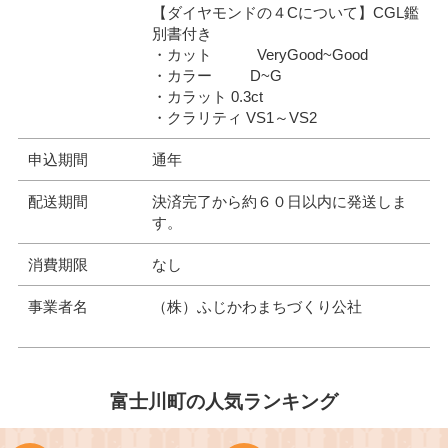
【ダイヤモンドの４Cについて】CGL鑑
別書付き
・カット VeryGood~Good
・カラー D~G
・カラット 0.3ct
・クラリティ VS1～VS2
申込期間
通年
配送期間
決済完了から約６０日以内に発送しま
す。
消費期限
なし
事業者名
（株）ふじかわまちづくり公社
富士川町の人気ランキング