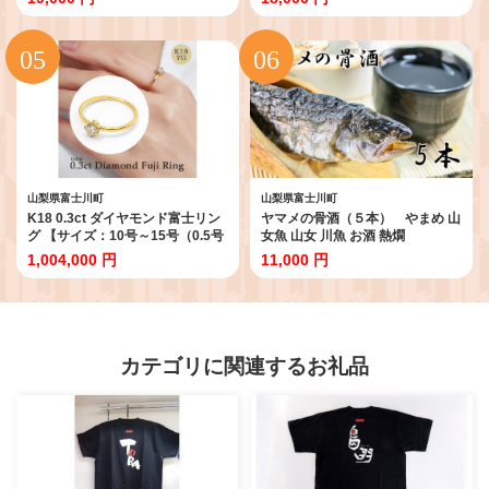
kg（1.0kg以上・2～3房を２回[9
epson リサイクル インク 互換イ
月上旬・下旬]お届け） シャイン
ンク カートリッジ インクカート
シャインマスカット ぶどう 葡萄
リッジ カラー オフィス用品 プリ
ブドウ 定期便 ２回 果物 くだもの
ンター インク 山梨県 富士川町
フルーツ 山梨 やまなし 富士川町
シャインだけ シャインマスカット
だけ
山梨県富士川町
山梨県富士川町
K18 0.3ct ダイヤモンド富士リン
ヤマメの骨酒（５本） やまめ 山
グ 【サイズ：10号～15号（0.5号
女魚 山女 川魚 お酒 熱燗
刻み対応可）】20-4955 指輪 リン
1,004,000 円
11,000 円
グ ジュエリー 贈り物 ギフト プレ
ゼント
カテゴリに関連するお礼品