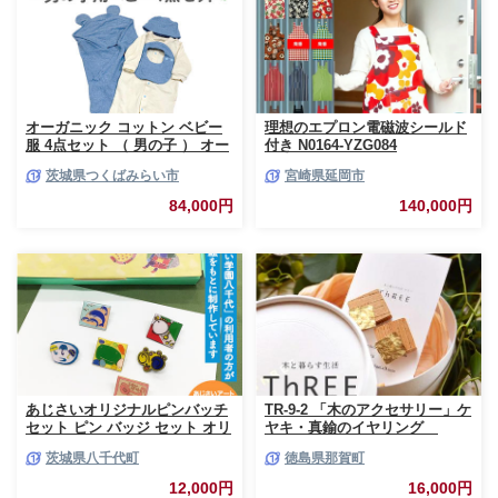
オーガニック コットン ベビー
理想のエプロン電磁波シールド
服 4点セット （ 男の子 ） オー
付き N0164-YZG084
ダーメイド オーガニックコット
茨城県つくばみらい市
宮崎県延岡市
ン オリジナル バリアフリー 新
生児 ギフト 出産祝い おくるみ
84,000円
140,000円
ベビー プレゼント 名入れ おし
ゃれ 男の子 選べる生地 [CM27-
NT]
あじさいオリジナルピンバッチ
TR-9-2 「木のアクセサリー」ケ
セット ピン バッジ セット オリ
ヤキ・真鍮のイヤリング
ジナル アクセサリー 飾り ふる
16KGP
茨城県八千代町
徳島県那賀町
さと納税 12000円 [AP004ya]
12,000円
16,000円