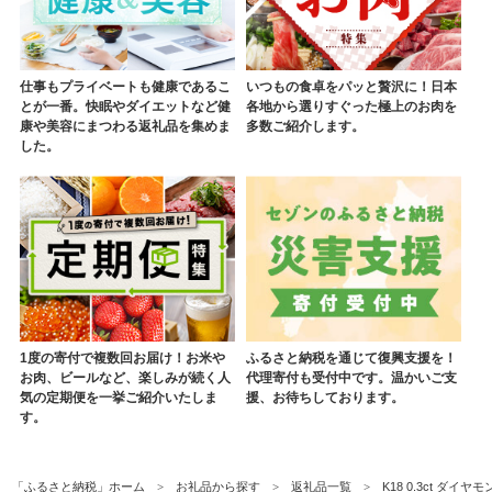
仕事もプライベートも健康であるこ
いつもの食卓をパッと贅沢に！日本
とが一番。快眠やダイエットなど健
各地から選りすぐった極上のお肉を
康や美容にまつわる返礼品を集めま
多数ご紹介します。
した。
1度の寄付で複数回お届け！お米や
ふるさと納税を通じて復興支援を！
お肉、ビールなど、楽しみが続く人
代理寄付も受付中です。温かいご支
気の定期便を一挙ご紹介いたしま
援、お待ちしております。
す。
「ふるさと納税」ホーム
お礼品から探す
返礼品一覧
K18 0.3ct ダ