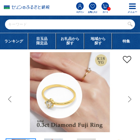
0
メニュー
ログイン
お気に入り
カート
目玉品
お礼品から
地域から
ランキング
特集
限定品
探す
探す