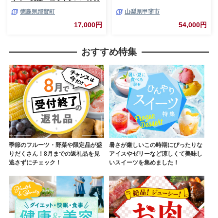
ピアス 14KGF
徳島県那賀町
山梨県甲斐市
17,000円
54,000円
おすすめ特集
季節のフルーツ・野菜や限定品が盛
暑さが厳しいこの時期にぴったりな
りだくさん！8月までの返礼品を見
アイスやゼリーなど涼しくて美味し
逃さずにチェック！
いスイーツを集めました！