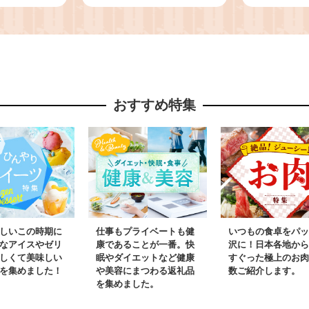
ず お弁当
カラアゲ 冷凍 冷凍食品
いちご大福
牛 合挽き
お弁当 弁当 おかず 惣
アイスクリ
和牛 高級
菜 鶏もも 鶏 簡単 時短
生クリーム
肉 ギフト
家ごはん 夏休み 昼食
菓子 お菓
一関市 弁
室根からあげ karaage
気 ギフト
 はんばーぐ
規格外 不揃い 一関市
いちごだい
おすすめ特集
岩手県 〈最高金賞4回
ツ 人気ラ
受賞〉
すめ ichig
手県 一関
しいこの時期に
仕事もプライベートも健
いつもの食卓をパッ
なアイスやゼリ
康であることが一番。快
沢に！日本各地から
しくて美味しい
眠やダイエットなど健康
すぐった極上のお肉
を集めました！
や美容にまつわる返礼品
数ご紹介します。
を集めました。