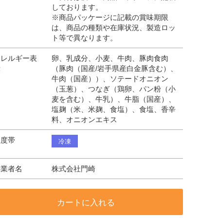
しております。
※商品パッケージに記載の賞味期限
は、商品の種類や在庫状況、製造ロッ
ト等で異なります。
アレルギー表
卵、乳成分、小麦、牛肉、豚肉食肉
示
（豚肉（国産/岩手県産白金豚含む）、
牛肉（国産））、ソテードオニオン
（玉葱）、つなぎ（鶏卵、パン粉（小
麦を含む）、牛乳）、牛脂（国産）、
塩麹（米、米麹、食塩）、食塩、香辛
料、オニオンエキス
温度帯
冷凍
事業者名
株式会社門崎
カートに入れる