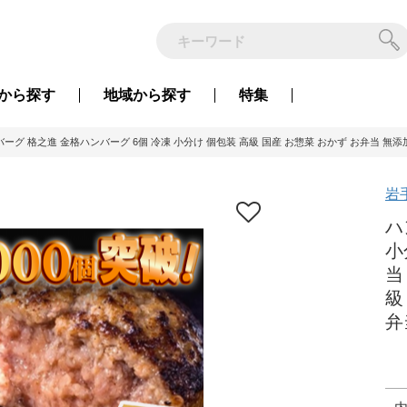
から
探す
地域から
探す
特集
ーグ 格之進 金格ハンバーグ 6個 冷凍 小分け 個包装 高級 国産 お惣菜 おかず お弁当 無添加 
岩
ハ
小
当
級
弁