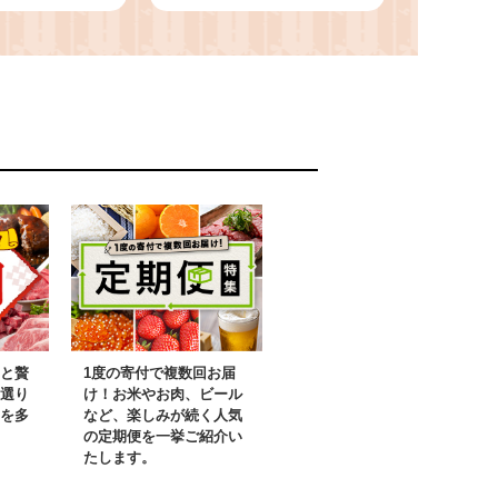
 いちご 苺
（SDGs×ふるさと納
ーム 大容量
税）3万円 子ども食堂
大福 大福 和
子供食堂
子 小分け 人
 贈答用 冷凍
ふく スィー
ンキング おす
o daifuku 岩
市
と贅
1度の寄付で複数回お届
選り
け！お米やお肉、ビール
を多
など、楽しみが続く人気
の定期便を一挙ご紹介い
たします。