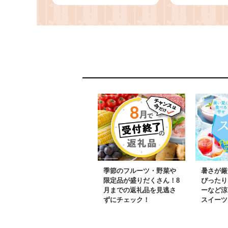
いちご大福 いちご 苺
お惣菜 おか
アイスクリーム 大容量
無添加 国産
生クリーム大福 大福 和
無添加 黒毛
菓子 お菓子 小分け 人
お取り寄せ 
気 ギフト 贈答用 冷凍
人気 岩手県 
いちごだいふく スィー
当 冷凍食品
ツ 人気ランキング おす
hannba-gu
すめ ichigo daifuku 岩
手県 一関市
季節のフルーツ・野菜や
暑さが厳
限定品が盛りだくさん！8
ぴったり
月までの返礼品を見逃さ
ーなど涼
ずにチェック！
スイーツ