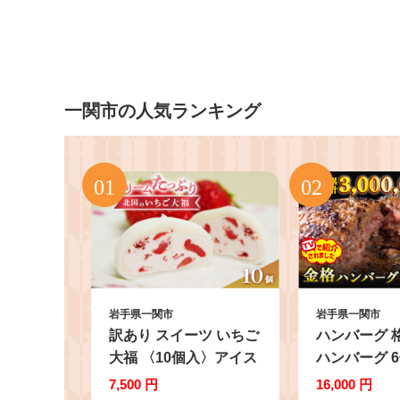
一関市の人気ランキング
岩手県一関市
岩手県一関市
訳あり スイーツ いちご
ハンバーグ 
大福 〈10個入〉アイス
ハンバーグ 6
デザート 個包装 北国の
分け 個包装 
7,500 円
16,000 円