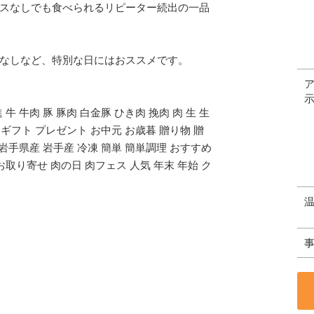
スなしでも食べられるリピーター続出の一品
なしなど、特別な日にはおススメです。
 牛肉 豚 豚肉 白金豚 ひき肉 挽肉 肉 生 生
 ギフト プレゼント お中元 お歳暮 贈り物 贈
 岩手県産 岩手産 冷凍 簡単 簡単調理 おすすめ
お取り寄せ 肉の日 肉フェス 人気 年末 年始 ク