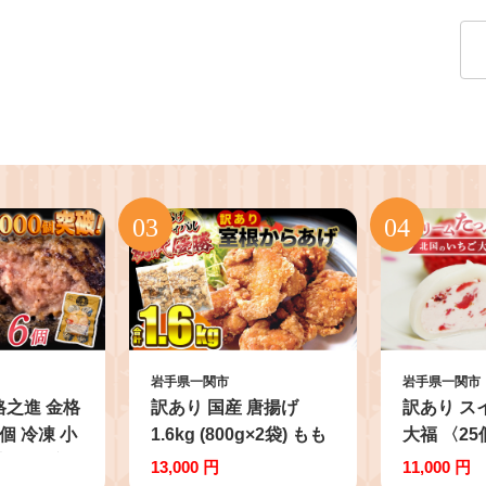
岩手県一関市
岩手県一関市
格之進 金格
訳あり 国産 唐揚げ
訳あり ス
個 冷凍 小
1.6kg (800g×2袋) もも
大福 〈2
高級 国産
肉 からあげ から揚げ
デザート 
13,000 円
11,000 円