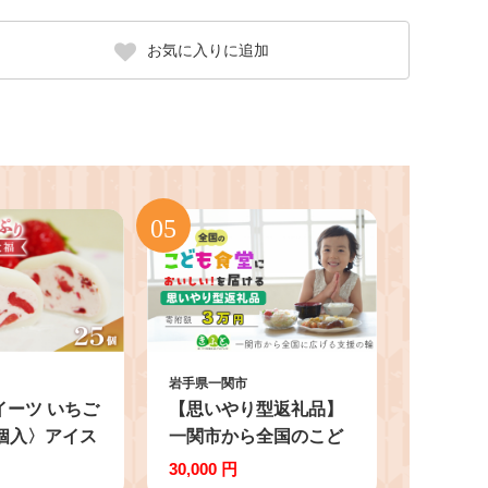
お気に入りに追加
岩手県一関市
イーツ いちご
【思いやり型返礼品】
5個入〉アイス
一関市から全国のこど
個包装 北国の
も食堂への支援
30,000 円