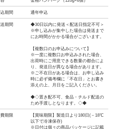
内容
金格ハンバーグ（120g×6個）
申込期間
通年申込
配送期間
◆30日以内に発送＜配送日指定不可＞
※申し込みが集中した場合は発送まで
にお時間がかかる場合がございます。
【複数口のお申込みについて】
※一度に複数口お申込みされた場合、
出荷時にご用意できる数量の都合によ
り、発送日が異なる場合があります。
※ご不在日がある場合は、お申し込み
時に必ず備考欄に「不在日」とお書き
添えの上、月日をご記入ください。
◆◇置き配不可、食品・チルド配送の
ため手渡しとなります。◇◆
消費期限
【賞味期限】製造日より180日(－18℃
以下で冷凍保存)
※日付は個々の商品パッケージに記載