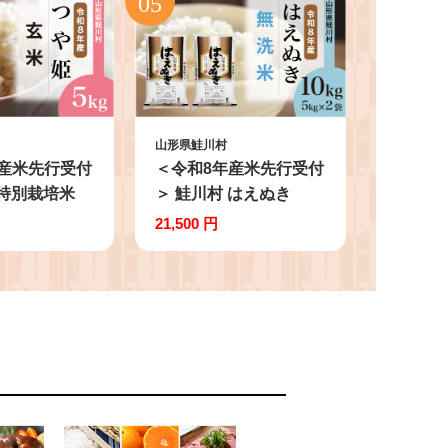
山形県鮭川村
産米先行受付
＜令和8年産米先行受付
 特別栽培米
＞ 鮭川村 はえぬき
米】 5kg
【無洗米】10kg
21,500 円
1袋）＜配送時
（5kg×2袋）＜配送時
す＞
期選べます＞