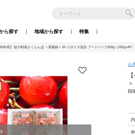
から
探す
地域から
探す
特集
8年産】 鮭川村産さくらんぼ ＜香夏錦＞ M～Lサイズ混合 フードパック800g（200g×4P）
山
【
＞
80
中