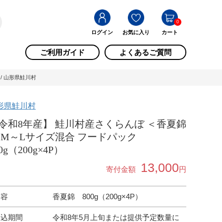
0
ログイン
お気に入り
カート
ご利用ガイド
よくあるご質問
 / 山形県鮭川村
形県鮭川村
令和8年産】 鮭川村産さくらんぼ ＜香夏錦
 M～Lサイズ混合 フードパック
0g（200g×4P）
13,000
寄付金額
円
内容
香夏錦 800g（200g×4P）
申込期間
令和8年5月上旬または提供予定数量に