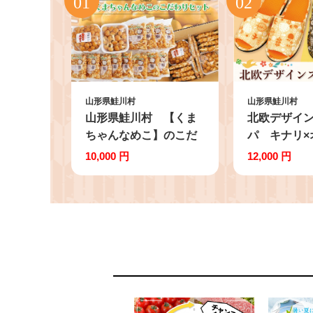
山形県鮭川村
山形県鮭川村
山形県鮭川村 【くま
北欧デザイ
ちゃんなめこ】のこだ
パ キナリ×
わりセット
足セット
10,000 円
12,000 円