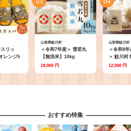
山形県鮭川村
山形県鮭川村
ンスリッ
＜令和7年産＞ 雪若丸
＜令和8年
オレンジ5
【無洗米】10kg
＞ 鮭川村
（5kg×2袋）＜配送時
つや姫 【玄
18,000 円
12,000 円
期選べます＞ 山形県
（5kg×
鮭川村
期選べま
おすすめ特集