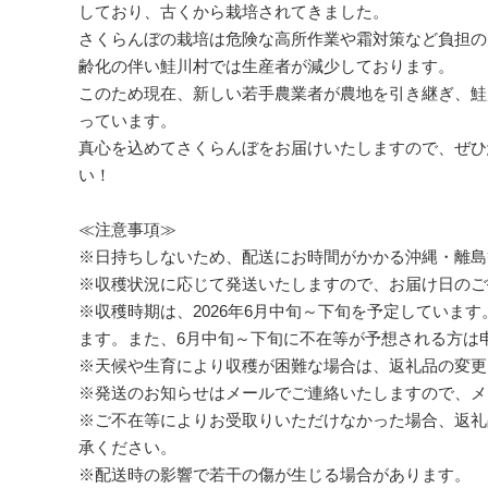
しており、古くから栽培されてきました。
さくらんぼの栽培は危険な高所作業や霜対策など負担の
齢化の伴い鮭川村では生産者が減少しております。
このため現在、新しい若手農業者が農地を引き継ぎ、鮭
っています。
真心を込めてさくらんぼをお届けいたしますので、ぜひ
い！
≪注意事項≫
※日持ちしないため、配送にお時間がかかる沖縄・離島
※収穫状況に応じて発送いたしますので、お届け日のご
※収穫時期は、2026年6月中旬～下旬を予定していま
ます。また、6月中旬～下旬に不在等が予想される方は
※天候や生育により収穫が困難な場合は、返礼品の変更
※発送のお知らせはメールでご連絡いたしますので、メ
※ご不在等によりお受取りいただけなかった場合、返礼
承ください。
※配送時の影響で若干の傷が生じる場合があります。