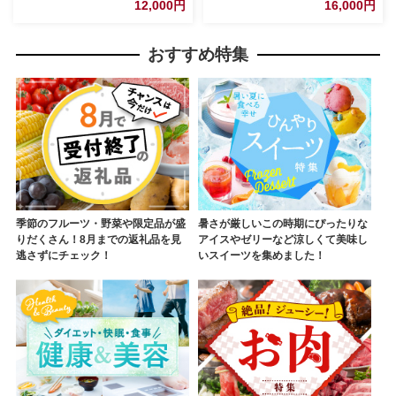
12,000円
16,000円
うまみ コク 柔らかい
おすすめ特集
季節のフルーツ・野菜や限定品が盛
暑さが厳しいこの時期にぴったりな
りだくさん！8月までの返礼品を見
アイスやゼリーなど涼しくて美味し
逃さずにチェック！
いスイーツを集めました！