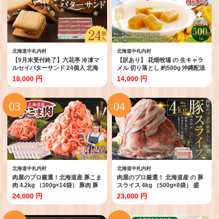
北海道中札内村
北海道中札内村
【9月末受付終了】六花亭 冷凍マ
【訳あり】 花畑牧場 の 生キャラ
ルセイバターサンド 24個入 北海
メル 切り落とし 約500g 沖縄配送
道 中札内村 スイーツ お菓子 マル
可 洋菓子 お菓子 スイーツ キャラ
18,000 円
14,000 円
セイ バターサンド レーズンサン
メル おやつ 訳アリ わけあり 冷凍
ド 洋菓子 お取り寄せ ギフト プレ
長期保存 十勝 北海道 中札内村
ゼント 贈り物 お土産 冷凍 [023-
[P1-14C]
0013x1]
北海道中札内村
北海道中札内村
肉屋のプロ厳選！北海道産 豚こま
肉屋のプロ厳選！ 北海道産 の 豚
肉 4.2kg （300g×14袋） 豚肉 豚
スライス 4kg （500g×8袋） 盛
ぶた肉 豚こま切れ 小分け 小間 コ
り！！ 小分け 肉じゃが 豚丼 豚肉
24,000 円
23,000 円
マ 冷凍 大容量 細切れ 炒め物 生活
スライス ぶた肉 国産 冷凍 おかず
応援 中札内村【1～2か月以内に
【1～2か月以内に順次発送】
順次発送】[007-0004x7]
[007-0257x3]