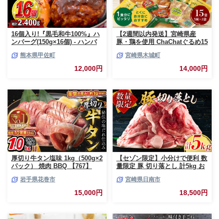
16個入り!『黒毛和牛100%』ハ
【2週間以内発送】宮崎県産
ンバーグ(150g×16個) - ハンバ
豚・鶏を使用 ChaChatぐるめ15
ーグ おべんとう お弁当 おかず
個バラエティセット
熊本県甲佐町
宮崎県木城町
個包装 小分け 人気 牛肉100%
_K16_0040_4
黒毛和牛 冷凍 国産 おすすめ ラ
12,000円
14,000円
ンキング 和牛 お取り寄せ 焼く
だけ 熊本県産 熊本産 国内産 国
産牛 総菜 甲佐町【価格改定】X
厚切り牛タン塩味 1kg（500g×2
【セゾン限定】小分けで便利 数
パック） 焼肉 BBQ 【767】
量限定 豚 切り落とし 計5kg お
肉 豚肉 ポーク 国産 小分け 真
岩手県花巻市
宮崎県日南市
空パック 個包装 万能食材 おす
すめ おかず 食品 炒め物 お弁当
15,000円
18,500円
豚丼 豚しゃぶ しゃぶしゃぶ 焼
肉 お祝い 記念日 ギフト 贈り物
贈答 プレゼント おすそ分け 宮