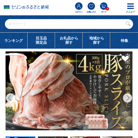
0
メニュー
ログイン
お気に入り
カート
目玉品
お礼品から
地域から
ランキング
特集
限定品
探す
探す