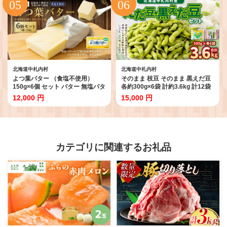
北海道中札内村
北海道中札内村
よつ葉バター （食塩不使用）
そのまま 枝豆 そのまま 黒えだ豆
150g×6個 セット バター 無塩バタ
各約300g×6袋 計約3.6kg 計12袋
ー 無塩 乳製品 冷蔵 [009-0165]
黒枝豆 黒 えだ豆 えだまめ 食べ比
12,000 円
15,000 円
べ 2種 おつまみ お酒 ビール 晩酌
国産 冷凍 北海道 中札内村 [D1-
4C]
カテゴリに関連するお礼品