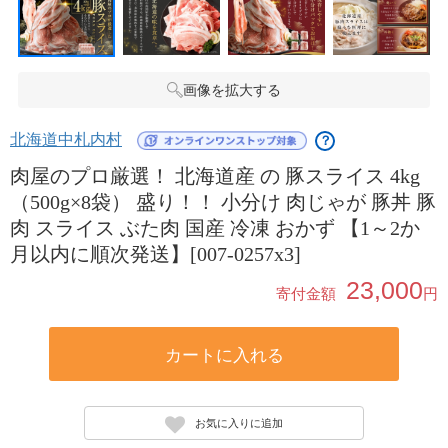
画像を拡大する
北海道中札内村
？
肉屋のプロ厳選！ 北海道産 の 豚スライス 4kg
（500g×8袋） 盛り！！ 小分け 肉じゃが 豚丼 豚
肉 スライス ぶた肉 国産 冷凍 おかず 【1～2か
月以内に順次発送】[007-0257x3]
23,000
寄付金額
円
カートに入れる
お気に入りに追加