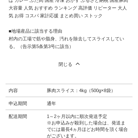
ば カレー ぶた肉 国産 冷凍 おかず ふるさと納税 国産豚肉
大容量 人気 おすすめ ランキング 高評価 リピーター 大人
気 お得 コスパ 家計応援 まとめ買い ストック
■地場産品に該当する理由
村内の工場で筋や脂身、汚れを除去してスライスしてい
る。（告示第5条第3号に該当）
閉じる
内容
豚肉スライス：4kg（500g×8袋）
申込期間
通年
配送期間
1～2ヶ月以内に順次発送予定
※お申込みが殺到した場合は、発送ま
でには最長4ヵ月ほどお時間を頂く場合
がございます。