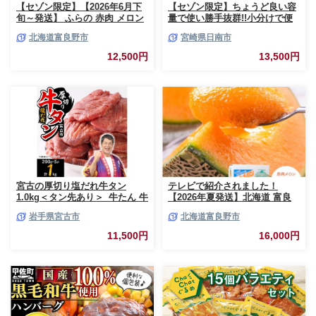
【セゾン限定】【2026年6月下
【セゾン限定】ちょうど良い容
旬～発送】 ふらの 赤肉 メロン
量で使い勝手抜群!!小分けで便
2玉入 計4kg前後 北海道 富良野
利 数量限定 豚 切り落とし 計
北海道富良野市
宮崎県日南市
市 (相馬農園) メロン フルーツ
3kg お肉 豚肉 ポーク 国産 小分
果物 新鮮 甘い 贈り物 ギフト
け 真空パック 個包装 万能食材
12,500円
13,500円
道産 ジューシー おやつ ふらの
おすすめ おかず 食品 炒め物 お
ブランド 夏
弁当 豚丼 豚しゃぶ しゃぶしゃ
ぶ 焼肉 お祝い 記念日 ギフト
贈り物 贈答 プレゼント おすそ
分け 宮崎県 日南市 送料無料
_BCV1-24
宮古の厚切り塩だれ牛タン
テレビで紹介されました！
1.0kg＜タン先あり＞_牛たん 牛
【2026年夏発送】北海道 富良
タン塩 牛たん塩 塩だれ牛タン
野産 赤肉メロン 2玉 計3.2kg以
岩手県宮古市
北海道富良野市
厚切り牛タン【1181948】
上 大玉サイズ メロン
11,500円
16,000円