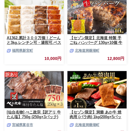
崎県 日南市 送料無料_CCV2-26
A1362.累計３００万個！どーん
【セゾン限定】北海道 特製 手
と3kg.レンチン可・湯煎可.ベス
ごね ハンバーグ 130g×10個 牛
トな４種ハンバーグセット
肉 豚肉 合挽 挽肉 ミンチ 国産
福岡県新宮町
北海道洞爺湖町
【150g×20個】【訳あり】【北
肉屋 手作り 小分け ジューシー
海道・沖縄・離島へ配送不可】
おかず 本格的 簡単 調理 グルメ
10,000円
12,800円
お取り寄せ お肉屋 たどころ 送
料無料
[仙台名物] べこ政宗【訳アリ 牛
【セゾン限定】洞爺 あか牛 焼
たん塩】750g (250g×3パック)
肉用 (バラ肉) 1kg(200g×5パッ
｜牛タン しお 訳あり 焼肉 牛肉
ク) 北海道 洞爺湖 お肉 牛肉 バ
宮城県富谷市
北海道洞爺湖町
[0256]
ーベキュー おうち焼肉 BBQ ジ
ューシー ヘルシー 赤身本来の