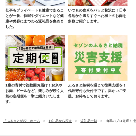
仕事もプライベートも健康であるこ
いつもの食卓をパッと贅沢に！日本
とが一番。快眠やダイエットなど健
各地から選りすぐった極上のお肉を
康や美容にまつわる返礼品を集めま
多数ご紹介します。
した。
1度の寄付で複数回お届け！お米や
ふるさと納税を通じて復興支援を！
お肉、ビールなど、楽しみが続く人
代理寄付も受付中です。温かいご支
気の定期便を一挙ご紹介いたしま
援、お待ちしております。
す。
「ふるさと納税」ホーム
お礼品から探す
返礼品一覧
肉屋のプロ厳選！ 北海