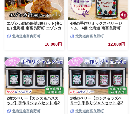
エゾシカ肉の缶詰3種セット(各1
4種の手作りミックスベリージ
缶) 北海道 南富良野町 エゾシカ
ャム 4個 北海道 南富良野町
鹿 鹿肉 肉 お肉 缶詰 セット 詰
ジャム ベリー ソース セット 詰
北海道南富良野町
北海道南富良野町
合せ ジビエ 加工品 北海道産 国
合せ ブルーベリー てんさい糖
産 おつまみ おかず 高たんぱく
酸味 甘味 香り 甘酸っぱい 美味
10,000円
12,000円
低脂肪 鉄分 カレー 味噌 食べや
しい 甘さ控えめ
すい
2種のベリー【カシス＆ハスカ
2種のベリー【カシス＆ラズベ
ップ】手作りジャムセット 各2
リー】手作りジャムセット 各2
個 北海道 南富良野町 ジャム カ
個 北海道 南富良野町 ジャム ベ
北海道南富良野町
北海道南富良野町
シス ハスカップ ソース 果実 て
リー カシス ラズベリー ソース
んさい糖 無農薬 ポリフェノー
果実 てんさい糖 無農薬
12,000円
12,000円
ル 鉄分 ビタミン