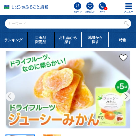
0
メニュー
ログイン
お気に入り
カート
目玉品
お礼品から
地域から
ランキング
特集
限定品
探す
探す