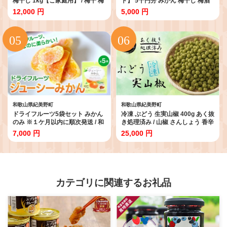
梅干し 1kg【ご家庭用】 / 梅干 梅
ト】 5千円分 みかん 梅干し 梅酒
干し 梅 うめ はちみつ 蜂蜜 南高梅
牛肉 海鮮 海の幸 柑橘 フルーツ 訳
12,000 円
5,000 円
家庭用 【inm110B】
あり 駆け込み 後から選べる ゆっ
くり選べる 送料無料 定期便 【 和
歌山県 紀美野町 】
【atokara001】
和歌山県紀美野町
和歌山県紀美野町
ドライフルーツ5袋セット みかん
冷凍 ぶどう 生実山椒 400g あく抜
のみ ※１ケ月以内に順次発送 / 和
き処理済み / 山椒 さんしょう 香辛
歌山県 紀美野町 フルーツ 果物 ス
料 調味料 薬味 冷凍 ぶどう山椒 和
7,000 円
25,000 円
イーツ おつまみ 全国配送 手土産
歌山県 紀美野町 実山椒【twn044-
ギフト プレゼント お土産 ジュー
cmi-400】
シー ミカン【kmf016】
カテゴリに関連するお礼品