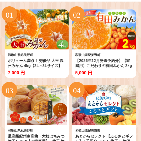
和歌山県紀美野町
和歌山県紀美野町
ボリューム満点！ 秀優品 大玉 温
【2026年12月発送予約分】【家
州みかん 4kg【2L～3Lサイズ】
庭用】こだわりの有田みかん 2kg
【2026年12月から2027年3月下
※サイズ混合 ＼光センサー選別！
7,000 円
5,000 円
旬頃に順次発送】＜味好農園＞/
／ 【農家直送】 有機質肥料100%
温州 蜜柑 みかん 柑橘 果物 フルー
／ みかん ミカン 有田みかん 温州
ツ ミカン 甘い 美味しい
みかん 柑橘 有田 和歌山 ※北海
【agy004-l-4】
道・沖縄・離島配送不可/みかん
ミカン 有田みかん 温州みかん 柑
橘 有田 和歌山 産地直送
【nuk004-c-2-decH】
和歌山県紀美野町
和歌山県紀美野町
最高級紀州南高梅・大粒はちみつ
あとからセレクト 【ふるさとギフ