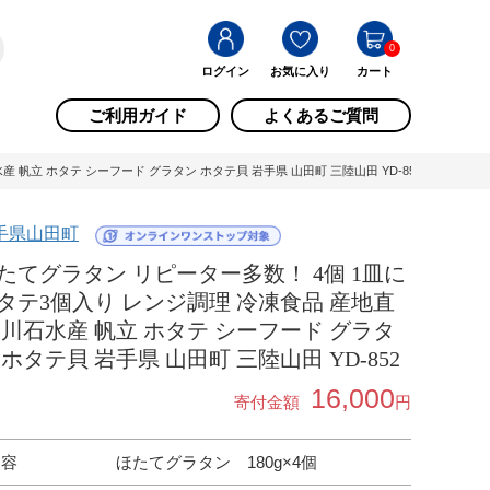
0
ログイン
お気に入り
カート
ご利用ガイド
よくあるご質問
帆立 ホタテ シーフード グラタン ホタテ貝 岩手県 山田町 三陸山田 YD-852 / 岩手県山
手県山田町
たてグラタン リピーター多数！ 4個 1皿に
タテ3個入り レンジ調理 冷凍食品 産地直
 川石水産 帆立 ホタテ シーフード グラタ
 ホタテ貝 岩手県 山田町 三陸山田 YD-852
16,000
寄付金額
円
内容
ほたてグラタン 180g×4個