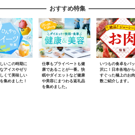
ラサキウニ
おすすめ特集
しいこの時期に
仕事もプライベートも健
いつもの食卓をパッ
なアイスやゼリ
康であることが一番。快
沢に！日本各地から
しくて美味しい
眠やダイエットなど健康
すぐった極上のお肉
を集めました！
や美容にまつわる返礼品
数ご紹介します。
を集めました。