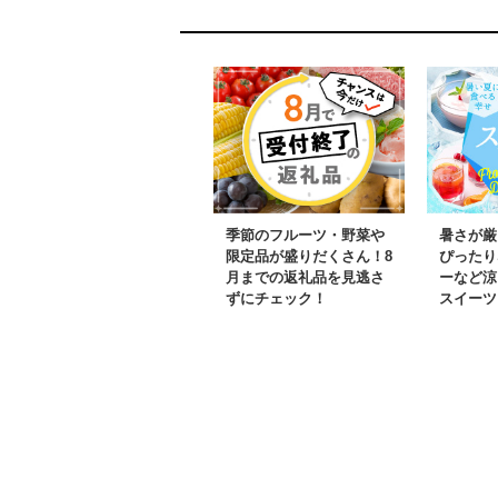
田町 YD-467
ウニ キタム
特選
季節のフルーツ・野菜や
暑さが厳
限定品が盛りだくさん！8
ぴったり
月までの返礼品を見逃さ
ーなど涼
ずにチェック！
スイーツ