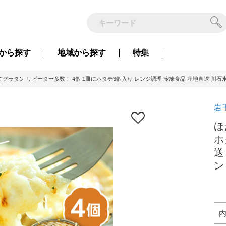
から
探す
地域から
探す
特集
グラタン リピーター多数！ 4個 1皿にホタテ3個入り レンジ調理 冷凍食品 産地直送 川石水産 
岩
ほ
ホ
送
ン