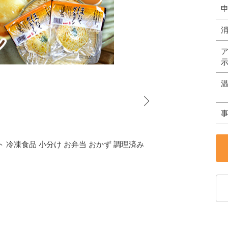
ト 冷凍食品 小分け お弁当 おかず 調理済み