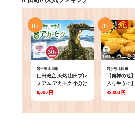
山田町の人気ランキング
岩手県山田町
岩手県山田町
山田湾産 天然 山田プレ
【発祥の地
ミアム アカモク 小分け
入り生うに】
食べきり 冷凍 30g×3個
4月以降発送
6,000 円
42,000 円
10セット ぎばさ ギバサ
バン不使用 
ながも 海藻 無添加 食
産 150g×2
物繊維 フコキサンチン
岩手県 山田町
フコイダン 三陸山田 あ
うに 牛乳瓶 
かもく 岩手県 三陸 山
ニ 雲丹 うに