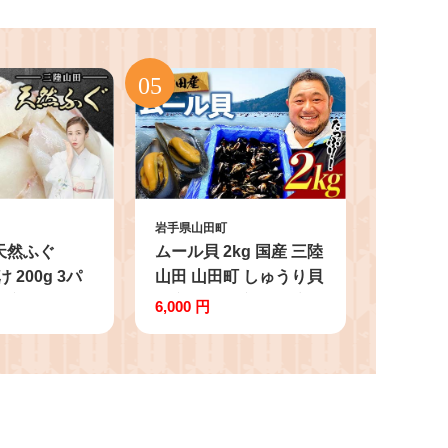
岩手県山田町
天然ふぐ
ムール貝 2kg 国産 三陸
け 200g 3パ
山田 山田町 しゅうり貝
水産 お鍋6人
海産品 山田産 山田湾
6,000 円
鍋 鍋 ふぐ フ
MZ006-2kg
唐揚げ 急速冷
全 弾力 三陸
三陸山田 岩手
D-572