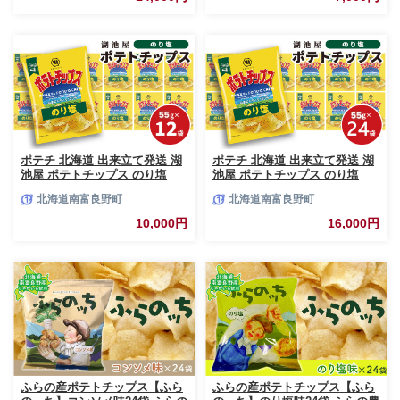
お菓子 おやつ 箱 農協 ギフト
お土産 ふらのッち ジャガイモ
ポテチ 北海道 出来立て発送 湖
ポテチ 北海道 出来立て発送 湖
池屋 ポテトチップス のり塩
池屋 ポテトチップス のり塩
55g×12袋 南富良野町振興公社
55g×24袋 南富良野町振興公社
北海道南富良野町
北海道南富良野町
じゃがいも スナック スナック
じゃがいも スナック スナック
菓子 ポテトチップ チップス ポ
菓子 ポテトチップ チップス ポ
10,000円
16,000円
テト 芋 菓子 お菓子 おやつ 大
テト 芋 菓子 お菓子 おやつ 大
容量 箱 元祖 ジャガイモ コイケ
容量 箱 元祖 ジャガイモ コイケ
ヤ 富良野
ヤ 富良野
ふらの産ポテトチップス【ふら
ふらの産ポテトチップス【ふら