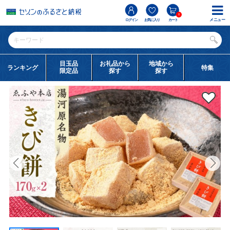
0
メニュー
ログイン
お気に入り
カート
目玉品
お礼品から
地域から
ランキング
特集
限定品
探す
探す