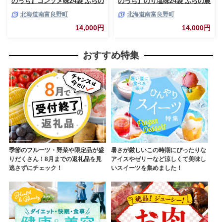
のっち】コンソメ味24袋 ふらの
のっち】のり塩味24袋 ふらの農
農業協同組合(南富良野町) ジャ
業協同組合(南富良野町) ジャガ
北海道南富良野町
北海道南富良野町
ガイモ コンソメ 芋 菓子 スナッ
イモ のり塩 芋 菓子 スナック
ク じゃがいも お菓子 ポテチ 1
じゃがいも お菓子 ポテチ 1箱
14,000円
14,000円
箱
おすすめ特集
季節のフルーツ・野菜や限定品が盛
暑さが厳しいこの時期にぴったりな
りだくさん！8月までの返礼品を見
アイスやゼリーなど涼しくて美味し
逃さずにチェック！
いスイーツを集めました！