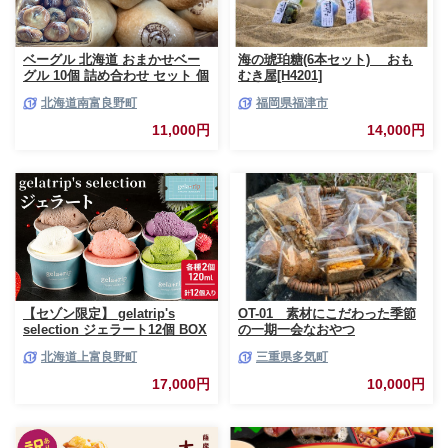
ベーグル 北海道 おまかせベー
海の琥珀糖(6本セット) おも
グル 10個 詰め合わせ セット 個
むき屋[H4201]
包装 小分け 食べ比べ パン 天然
北海道南富良野町
福岡県福津市
酵母 天然酵母パン ナッツ チョ
コ チーズ レーズン いちじく ベ
11,000円
14,000円
ーコン ソーセージ キャラメル
ゴマ 甘納豆 全粒粉 くるみ
【セゾン限定】 gelatrip's
OT-01 素材にこだわった季節
selection ジェラート12個 BOX
の一期一会なおやつ
北海道 上富良野町 アイス アイ
北海道上富良野町
三重県多気町
スクリーム ジェラート デザー
ト ギフト 贈呈 贈り物 ミルク
17,000円
10,000円
生乳 牛乳 お菓子 スイーツ 冷凍