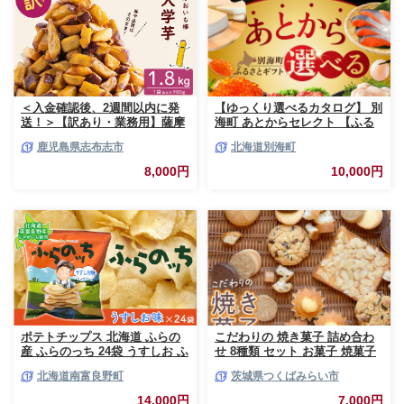
＜入金確認後、2週間以内に発
【ゆっくり選べるカタログ】 別
送！＞【訳あり・業務用】薩摩
海町 あとからセレクト 【ふる
おいも棒セット 計
さとギフト】 寄附1万円相当 あ
鹿児島県志布志市
北海道別海町
1.8kg(900g×2袋) p8-142-2w
とから選べる！ ギフト いくら
ほたて 海鮮 牛肉 ケーキ アイス
8,000円
10,000円
【BY0000010】（ 後から選べ
る カタログ カタログポイント
カタログギフト あとからカタロ
グ あとからカタログポイント
あとからカタログギフト ふるさ
と納税 ）
ポテトチップス 北海道 ふらの
こだわりの 焼き菓子 詰め合わ
産 ふらのっち 24袋 うすしお ふ
せ 8種類 セット お菓子 焼菓子
らの農業協同組合 じゃがいも
スイーツ 洋菓子 [BZ03-NT]
北海道南富良野町
茨城県つくばみらい市
スナック スナック菓子 ポテト
チップ チップス ポテト 芋 菓子
14,000円
7,000円