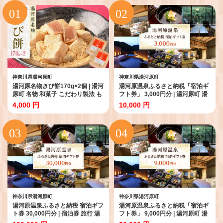
神奈川県湯河原町
神奈川県湯河原町
湯河原名物きび餅170g×2個 | 湯河
湯河原温泉ふるさと納税「宿泊ギ
原町 名物 和菓子 こだわり製法 も
フト券」 3,000円分 | 湯河原町 湯
ちもち食感 きび餅 スイーツ
河原温泉 贅沢 リフレッシュ 旅行
4,000 円
10,000 円
神奈川 自然
神奈川県湯河原町
神奈川県湯河原町
湯河原温泉ふるさと納税 宿泊ギフ
湯河原温泉ふるさと納税「宿泊ギ
ト券 30,000円分 | 宿泊券 旅行 湯
フト券」 9,000円分 | 湯河原町 湯
河原 湯河原温泉宿泊券トラベル
河原温泉 贅沢 リフレッシュ 旅行