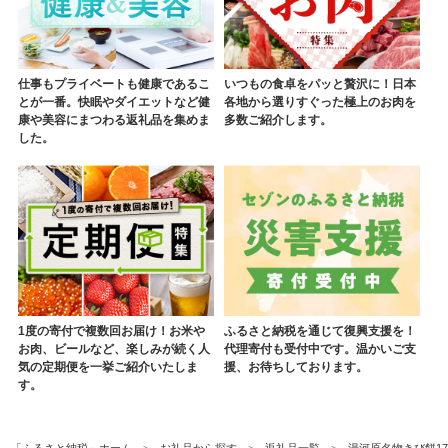
仕事もプライベートも健康であるこ
いつもの食卓をパッと贅沢に！日本
とが一番。快眠やダイエットなど健
各地から選りすぐった極上のお肉を
康や美容にまつわる返礼品を集めま
多数ご紹介します。
した。
1度の寄付で複数回お届け！お米や
ふるさと納税を通じて復興支援を！
お肉、ビールなど、楽しみが続く人
代理寄付も受付中です。温かいご支
気の定期便を一挙ご紹介いたしま
援、お待ちしております。
す。