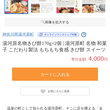
画像を拡大する
神奈川県湯河原町
？
湯河原名物きび餅170g×2個 | 湯河原町 名物 和菓
子 こだわり製法 もちもち食感 きび餅 スイーツ
4,000
寄付金額
円
カートに入れる
お気に入りに追加
温泉の町として知られる湯河原町、そこに店を構える「ゑ