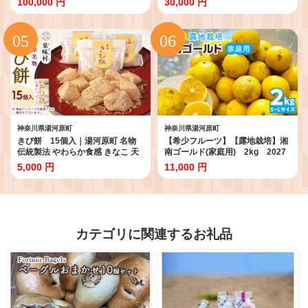
100,000 円
30,000 円
神奈川旅行宿泊券 旅館宿泊券トラ
神奈川 自然
ベル 旅行券 宿泊券トラベル 家族
旅行宿泊券 しゅくはくけん とら
べる シュクハクケン トラベル 3万
円分 国内旅行 夫婦 カップル 友人
旅行 観光 グループ旅行 ファミリ
ー旅行 人気 おすすめ 贅沢 リフレ
ッシュ 神奈川県 湯河原町 自然 温
泉 宿泊
神奈川県湯河原町
神奈川県湯河原町
きび餅 15個入｜湯河原町 名物
【希少フルーツ】【露地栽培】湘
伝統製法 やわらか食感 きなこ 天
南ゴールド(家庭用) 2kg 2027
然素材 手作り 和菓子 スイーツ お
年3月中旬頃～3月下旬頃発送予定
5,000 円
11,000 円
土産
| 湯河原町 2kg 地域特産品 露地栽
培 熟成 柑橘類 フレッシュ
カテゴリに関連するお礼品