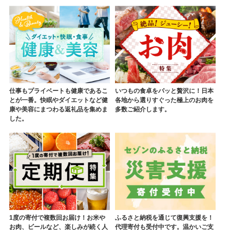
仕事もプライベートも健康であるこ
いつもの食卓をパッと贅沢に！日本
とが一番。快眠やダイエットなど健
各地から選りすぐった極上のお肉を
康や美容にまつわる返礼品を集めま
多数ご紹介します。
した。
1度の寄付で複数回お届け！お米や
ふるさと納税を通じて復興支援を！
お肉、ビールなど、楽しみが続く人
代理寄付も受付中です。温かいご支