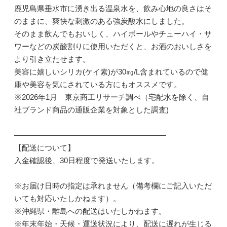
鹿児島県垂水市に湧き出る温泉水を、飲み心地の良さはそ
のままに、爽快な刺激のある強炭酸水にしました。
そのまま飲んでもおいしく、ハイボールやチューハイ・サ
ワーなどの炭酸割りに使用いただくと、お酒のおいしさを
より引き立たせます。
美容に嬉しいシリカ(ケイ素)が30㎎/L含まれているので健
康や美容を気にされている方にもオススメです。
※2026年1月 東京商工リサーチ調べ（宅配水を除く、自
社ブランド商品の通販企業を対象とした調査)
――――――――――――――――――――
【配送について】
入金確認後、30日程度で発送いたします。
※お届け日時の指定は承れません（備考欄にご記入いただ
いても対応いたしかねます）。
※沖縄県・離島への配送はいたしかねます。
※年末年始・天候・運送状況により、配送に遅れが生じる