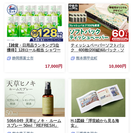
【雑貨・日用品ランキング1位
ティッシュペーパーソフトパッ
獲得】128ロール相当 シャワー
ク 400枚(200組)60パック - ソ
トイレに最適 トイレットペーパ
フトパック ティッシュ ペーパ
静岡県富士市
熊本県甲佐町
ー ダブル プレミアムシンラ 96
ー 生活用品 雑貨 日用品 必需品
ロール (12R×8パック) 配達時間
紙 常備品 まとめ買い 備蓄 防災
17,000円
10,000円
指定可能 1.3倍巻き トイレット
ストック 熊本県 甲佐町【ZC】
ペーパー 日用品 トイレットペ
【価格改定XB】
ーパー 生活用品 トイレットペ
ーパー 人気 おすすめ [sf001-
012]
S064-049_天草ヒノキ・ ルーム
H-1図録「浮世絵から見る海
スプレー 50ml「REFRESH」
女」