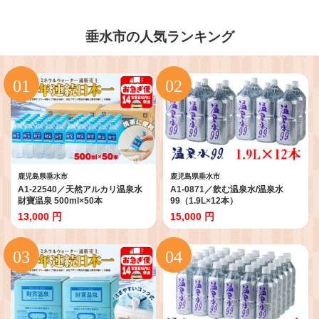
垂水市の人気ランキング
鹿児島県垂水市
鹿児島県垂水市
A1-22540／天然アルカリ温泉水
A1-0871／飲む温泉水/温泉水
財寶温泉 500ml×50本
99（1.9L×12本）
13,000 円
15,000 円