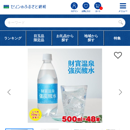
0
メニュー
ログイン
お気に入り
カート
目玉品
お礼品から
地域から
ランキング
特集
限定品
探す
探す