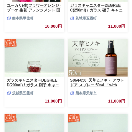
ユーカリ(生)フラワーアレンジ -
ガラスキャニスターDEGREE
ブーケ 生花 アレンジメント 国
C(250ml) / ガラス 硝子 キャニ
産 熊本県産 切り花 15～20本 イ
スター DEGREE ハンドメイド
熊本県甲佐町
茨城県五霞町
ンテリア 虫よけ作用 人気 おす
耐熱 一生もの 職人 こだわり
すめ 熊本県 甲佐町
JIDA デザインミュージアムセ
10,000円
11,000円
レクション 茨城県 五霞町
ガラスキャニスターDEGREE
S064-050_天草ヒノキ・ アウト
D(200ml) / ガラス 硝子 キャニ
ドア スプレー 50ml 「with
スター DEGREE ハンドメイド
NATURE」
茨城県五霞町
熊本県天草市
耐熱 一生もの 職人 こだわり
JIDA デザインミュージアムセ
11,000円
11,000円
レクション 茨城県 五霞町