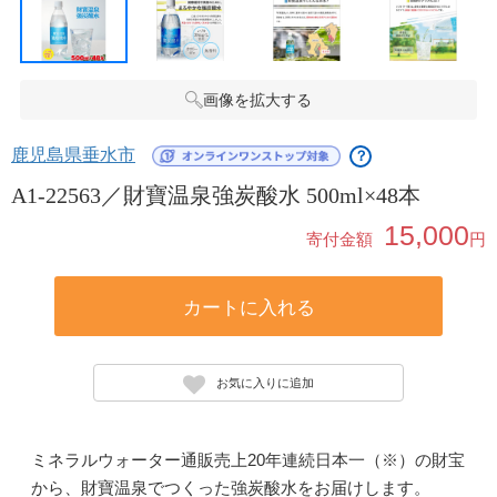
画像を拡大する
鹿児島県垂水市
？
A1-22563／財寶温泉強炭酸水 500ml×48本
15,000
寄付金額
円
カートに入れる
お気に入りに追加
ミネラルウォーター通販売上20年連続日本一（※）の財宝
から、財寶温泉でつくった強炭酸水をお届けします。