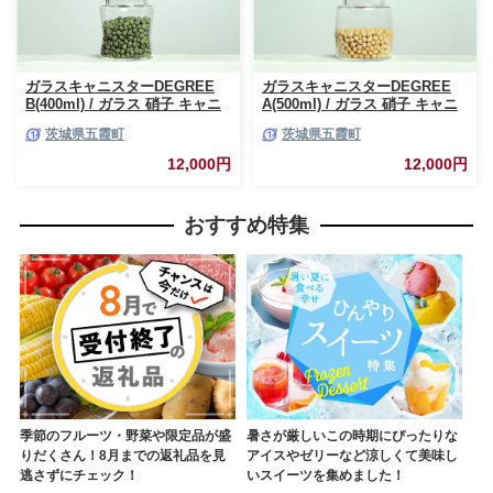
ガラスキャニスターDEGREE
ガラスキャニスターDEGREE
B(400ml) / ガラス 硝子 キャニ
A(500ml) / ガラス 硝子 キャニ
スター DEGREE ハンドメイド
スター DEGREE ハンドメイド
茨城県五霞町
茨城県五霞町
耐熱 一生もの 職人 こだわり
耐熱 一生もの 職人 こだわり
JIDA デザインミュージアムセ
JIDA デザインミュージアムセ
12,000円
12,000円
レクション 茨城県 五霞町
レクション 茨城県 五霞町
おすすめ特集
季節のフルーツ・野菜や限定品が盛
暑さが厳しいこの時期にぴったりな
りだくさん！8月までの返礼品を見
アイスやゼリーなど涼しくて美味し
逃さずにチェック！
いスイーツを集めました！