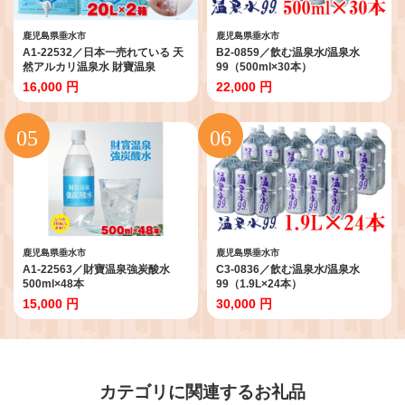
鹿児島県垂水市
鹿児島県垂水市
A1-22532／日本一売れている 天
B2-0859／飲む温泉水/温泉水
然アルカリ温泉水 財寶温泉
99（500ml×30本）
20L×2箱
16,000 円
22,000 円
鹿児島県垂水市
鹿児島県垂水市
A1-22563／財寶温泉強炭酸水
C3-0836／飲む温泉水/温泉水
500ml×48本
99（1.9L×24本）
15,000 円
30,000 円
カテゴリに関連するお礼品