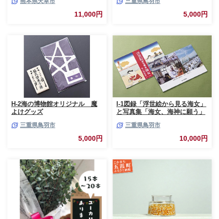
熊本県天草市
三重県鳥羽市
11,000円
5,000円
H-2海の博物館オリジナル 魔
I-1図録「浮世絵から見る海女」
よけグッズ
と写真集「海女、海神に願う」
三重県鳥羽市
三重県鳥羽市
5,000円
10,000円