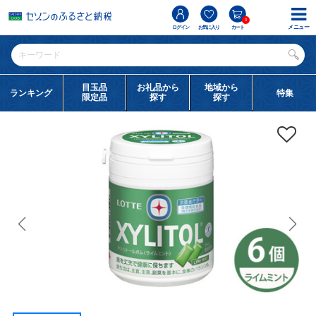
0
メニュー
ログイン
お気に入り
カート
目玉品
お礼品から
地域から
ランキング
特集
限定品
探す
探す