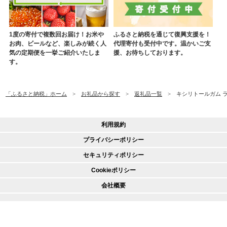
1度の寄付で複数回お届け！お米や
ふるさと納税を通じて復興支援を！
お肉、ビールなど、楽しみが続く人
代理寄付も受付中です。温かいご支
気の定期便を一挙ご紹介いたしま
援、お待ちしております。
す。
「ふるさと納税」ホーム
お礼品から探す
返礼品一覧
キシリトールガム ライ
利用規約
プライバシーポリシー
セキュリティポリシー
Cookieポリシー
会社概要
© 2020 CREDIT SAISON CO., LTD.