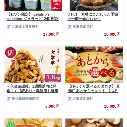
【セゾン限定】 gelatrip's
OT-01 素材にこだわった季節
selection ジェラート12個 BOX
の一期一会なおやつ
北海道 上富良野町 アイス アイ
北海道上富良野町
三重県多気町
スクリーム ジェラート デザー
ト ギフト 贈呈 贈り物 ミルク
17,000円
10,000円
生乳 牛乳 お菓子 スイーツ 冷凍
＜入金確認後、2週間以内に発
【ゆっくり選べるカタログ】 別
送！＞【訳あり・業務用】薩摩
海町 あとからセレクト 【ふる
おいも棒セット 計
さとギフト】 寄附1万円相当 あ
鹿児島県志布志市
北海道別海町
1.8kg(900g×2袋) p8-142-2w
とから選べる！ ギフト いくら
ほたて 海鮮 牛肉 ケーキ アイス
8,000円
10,000円
【BY0000010】（ 後から選べ
る カタログ カタログポイント
カタログギフト あとからカタロ
グ あとからカタログポイント