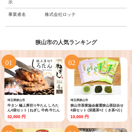
示
事業者名
株式会社ロッテ
狭山市の人気ランキング
埼玉県狭山市
埼玉県狭山市
牛タン 極上厚切り牛たん しろた
狭山市茶業協会厳選狭山茶詰合せ
ん4袋セット | ねぎし 牛肉 牛たん
4袋セット (深蒸茶×2 くき茶×2) |
しろたん 焼肉 牛肉 肉 鉄板焼き 冷
深蒸茶 くき茶 お茶 狭山茶 さやま
32,000 円
10,000 円
凍 株式会社ねぎしフードサービス
茶 茶 日本茶 緑茶 飲み物 コク 香
通信販売店 埼玉県 狭山市
り ギフト 贈答 プレゼント 狭山市
茶業協会 埼玉県 狭山市