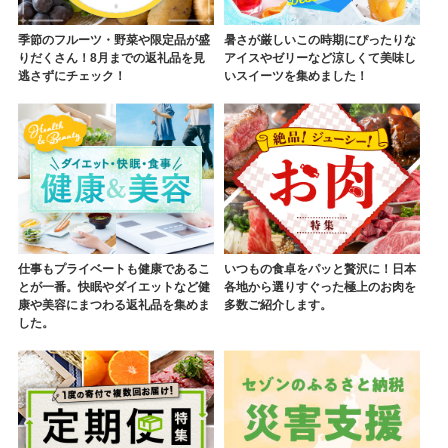
季節のフルーツ・野菜や限定品が盛
暑さが厳しいこの時期にぴったりな
りだくさん！8月までの返礼品を見
アイスやゼリーなど涼しくて美味し
逃さずにチェック！
いスイーツを集めました！
仕事もプライベートも健康であるこ
いつもの食卓をパッと贅沢に！日本
とが一番。快眠やダイエットなど健
各地から選りすぐった極上のお肉を
康や美容にまつわる返礼品を集めま
多数ご紹介します。
した。