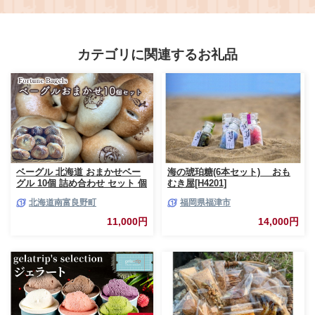
ちーず 燻製チーズ 燻製ちーず チ
くちょこれーと ミルクチョコ み
ーズ食べ比べ おつまみ 燻製 ひと
るくちょこ 板チョコレート 板ち
くちサイズ ペッパー スパイシー
ょこれーと 板チョコ 板ちょこ バ
株式会社成城石井酒販 埼玉県 狭
レンタイン バレンタインデー バ
山市
レンタインチョコ ミルク お菓子
カテゴリに関連するお礼品
スイーツ デザート おやつ ギフト
贈り物 プレゼント 芥川製菓株式
会社 埼玉県 狭山市
ベーグル 北海道 おまかせベー
海の琥珀糖(6本セット) おも
グル 10個 詰め合わせ セット 個
むき屋[H4201]
包装 小分け 食べ比べ パン 天然
北海道南富良野町
福岡県福津市
酵母 天然酵母パン ナッツ チョ
コ チーズ レーズン いちじく ベ
11,000円
14,000円
ーコン ソーセージ キャラメル
ゴマ 甘納豆 全粒粉 くるみ