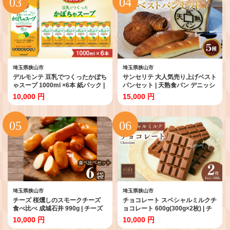
埼玉県狭山市
埼玉県狭山市
デルモンテ 豆乳でつくったかぼち
サンセリテ 大人気売り上げベスト
ゃスープ 1000ml ×6本 紙パック |
パンセット | 天熟食パン デニッシ
キッコーマン スープ かぼちゃス
ュコロネ ミルクフランス 塩バタ
10,000 円
15,000 円
ープ 簡単 豆乳 おから クリーム不
ーロール カレーパン 株式会社サ
使用 バター不使用 冷たい ノンコ
ンセリテ 埼玉県 狭山市
レステロール 南瓜 保存 軽食 埼玉
県 狭山市
埼玉県狭山市
埼玉県狭山市
チーズ 桜燻しのスモークチーズ
チョコレート スペシャルミルクチ
食べ比べ 成城石井 990g | チーズ
ョコレート 600g(300g×2枚) | チ
ちーず スモークチーズ すもーく
ョコレート ちょこれーと チョコ
10,000 円
10,000 円
ちーず ペッパーチーズ ぺっぱー
ちょこ ミルクチョコレート みる