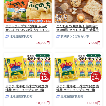
あとからカタログギフト ふるさ
と納税 ）
ポテトチップス 北海道 ふらの
こだわりの 焼き菓子 詰め合わ
産 ふらのっち 24袋 うすしお ふ
せ 8種類 セット お菓子 焼菓子
らの農業協同組合 じゃがいも
スイーツ 洋菓子 [BZ03-NT]
北海道南富良野町
茨城県つくばみらい市
スナック スナック菓子 ポテト
チップ チップス ポテト 芋 菓子
14,000円
7,000円
お菓子 おやつ 箱 農協 ギフト
お土産 ふらのッち ジャガイモ
ポテチ 北海道 出来立て発送 湖
ポテチ 北海道 出来立て発送 湖
池屋 ポテトチップス のり塩
池屋 ポテトチップス のり塩
55g×12袋 南富良野町振興公社
55g×24袋 南富良野町振興公社
北海道南富良野町
北海道南富良野町
じゃがいも スナック スナック
じゃがいも スナック スナック
菓子 ポテトチップ チップス ポ
菓子 ポテトチップ チップス ポ
10,000円
16,000円
テト 芋 菓子 お菓子 おやつ 大
テト 芋 菓子 お菓子 おやつ 大