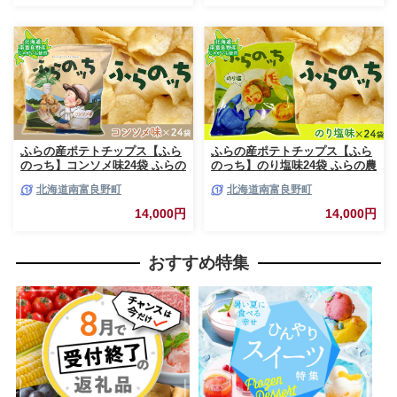
容量 箱 元祖 ジャガイモ コイケ
容量 箱 元祖 ジャガイモ コイケ
ヤ 富良野
ヤ 富良野
ふらの産ポテトチップス【ふら
ふらの産ポテトチップス【ふら
のっち】コンソメ味24袋 ふらの
のっち】のり塩味24袋 ふらの農
農業協同組合(南富良野町) ジャ
業協同組合(南富良野町) ジャガ
北海道南富良野町
北海道南富良野町
ガイモ コンソメ 芋 菓子 スナッ
イモ のり塩 芋 菓子 スナック
ク じゃがいも お菓子 ポテチ 1
じゃがいも お菓子 ポテチ 1箱
14,000円
14,000円
箱
おすすめ特集