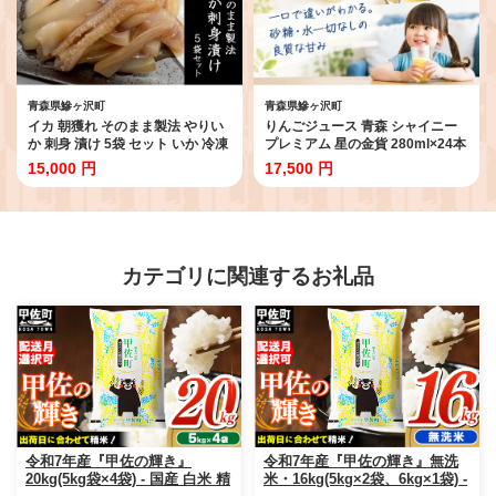
青森県鰺ヶ沢町
青森県鰺ヶ沢町
イカ 朝獲れ そのまま製法 やりい
りんごジュース 青森 シャイニー
か 刺身 漬け 5袋 セット いか 冷凍
プレミアム 星の金貨 280ml×24本
おつまみ 詰め合わせ おつまみセ
風丸農場 りんご ジュース 100%
15,000 円
17,500 円
ット 海鮮 魚介類 魚介 海産物 だし
ストレート アップルジュース フ
醤油 ぶつ切り 新鮮 青森県鰺ヶ沢
ルーツジュース 果物ジュース ペ
町
ットボトル 希少 フルーツ 果物 飲
料 リンゴ 林檎 青森県産 青森県
カテゴリに関連するお礼品
令和7年産『甲佐の輝き』
令和7年産『甲佐の輝き』無洗
20kg(5kg袋×4袋) - 国産 白米 精
米・16kg(5kg×2袋、6kg×1袋) -