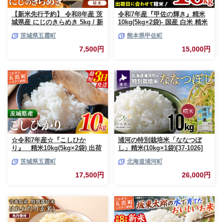
【新米先行予約】 令和8年産 茨
令和7年産『甲佐の輝き』精米
城県産 にじのきらめき 5kg / 新
10kg(5kg×2袋)- 国産 白米 精米
米 先行受付 先行予約 2026年 米
お米 ブレンド米 複数原料米 訳
茨城県五霞町
熊本県甲佐町
お米 精米 旨味 安心 美味しい
あり 厳選 マイスター 生活応援
茨城県 五霞町
ひのひかり 森のくまさん おす
7,500円
15,000円
すめ 熊本県 甲佐町【価格改定
ZO】
☆令和7年産☆『こしひか
浦河の特別栽培米「ななつぼ
り』 精米10kg(5kg×2袋) 出荷
し」精米(10kg×1袋)[37-1026]
日に合わせて精米 コシヒカリ
茨城県五霞町
北海道浦河町
米 お米 10kg コメ こめ 人気 銘
柄 家計応援 中山産業 家庭用 茨
17,500円
26,000円
城県産 茨城県 五霞町【価格変
更AB】