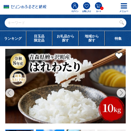
0
メニュー
ログイン
お気に入り
カート
目玉品
お礼品から
地域から
ランキング
特集
限定品
探す
探す