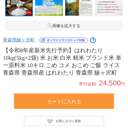
画像を拡大する
青森県鰺ヶ沢町
？
【令和8年産新米先行予約】はれわたり
10kg(5kg×2袋) 米 お米 白米 精米 ブランド米 単
一原料米 10キロ こめ コメ おこめ ご飯 ライス
青森県 青森県産 はれわたり 青森県 鰺ヶ沢町
24,500
寄付金額
円
カートに入れる
お気に入りに追加