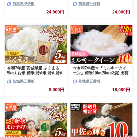
米 お米 ブレンド米 複数原料米
国産 白米 無洗米 お米 ブレンド
熊本県甲佐町
熊本県甲佐町
訳あり 厳選 マイスター 生活応
米 複数原料米 訳あり 厳選 マイ
援 ひのひかり 森のくまさん お
スター 生活応援 ひのひかり 森
24,000円
24,000円
すすめ 熊本県 甲佐町【価格改
のくまさん おすすめ 熊本県 甲
定ZR】
佐町【価格改定ZP】
令和7年産 茨城県産 ふくまる
☆令和7年産☆『ミルキークイ
5kg / お米 精米 特A米 特A 特A
ーン』精米10kg(5kg×2袋) 出荷
評価 旨味 安心 美味しい 茨城県
日に合わせて精米 / 米 お米
茨城県五霞町
茨城県五霞町
五霞町【価格改定X】
10kg コメ こめ 人気 銘柄 家計
応援 中山産業 家庭用 茨城県産
8,000円
18,000円
茨城県 五霞町【価格変更AB】