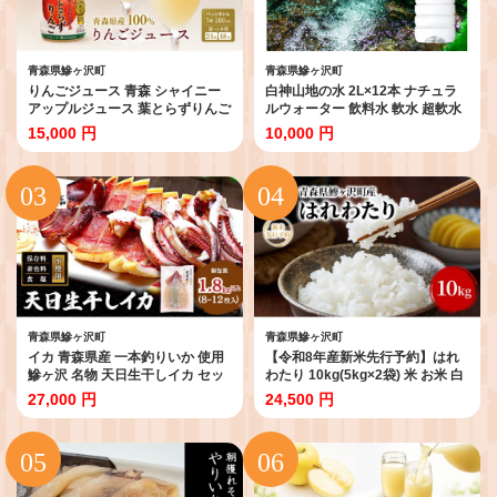
青森県鰺ヶ沢町
青森県鰺ヶ沢町
りんごジュース 青森 シャイニー
白神山地の水 2L×12本 ナチュラ
アップルジュース 葉とらずりんご
ルウォーター 飲料水 軟水 超軟水
280ml×24本 風丸農場 りんご ジ
非加熱 弱酸性 湧水 湧き水 水 ウォ
15,000 円
10,000 円
ュース 100% ストレート アップ
ーター ペットボトル 青森県 鰺ヶ
ルジュース フルーツジュース 果
沢町 国産 飲料類 ミネラルウォー
物ジュース ペットボトル フルー
ター
ツ 果物 飲料 リンゴ 林檎 青森県産
青森県
青森県鰺ヶ沢町
青森県鰺ヶ沢町
イカ 青森県産 一本釣りいか 使用
【令和8年産新米先行予約】はれ
鰺ヶ沢 名物 天日生干しイカ セッ
わたり 10kg(5kg×2袋) 米 お米 白
ト （1.8kg以上8枚～12枚入り）
米 精米 ブランド米 単一原料米 10
27,000 円
24,500 円
いか 干物 干物セット するめ スル
キロ こめ コメ おこめ ご飯 ライス
メ スルメイカ 海鮮 魚介類 魚介 海
青森県 青森県産 はれわたり 青森
産物 ※ ご入金確認後 3ヶ月以内の
県 鰺ヶ沢町
発送になります。 青森県鰺ヶ沢町