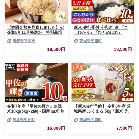
【寄附金額を見直しました】≪
新米 先行受付 令和8年産 『こ
令和8年11月発送≫ 特別栽培
しひかり』『ひとめぼれ』
米 はれわたり玄米10kg【青森
10kg (各5kg×1袋ずつ) 米 お米
青森県平川市
茨城県五霞町
県 平川市】
白米 コメ こめ 食べ比べセット
コシヒカリ ひとめぼれ 先行予
16,500円
18,500円
約 2026年 人気 家計応援 単一米
茨城県 五霞町
令和7年産『甲佐の輝き』無洗
【新米先行予約】 令和8年産 茨
米10kg(5kg×2袋) - 国産 白米 無
城県産 ふくまる 5kg / 新米 先
洗米 お米 ブレンド米 複数原料
行受付 先行予約 2026年 米 お米
熊本県甲佐町
茨城県五霞町
米 訳あり 厳選 マイスター 生活
精米 特A米 特A 特A評価 旨味
応援 ひのひかり 森のくまさん
安心 美味しい 茨城県 五霞町
16,000円
7,500円
おすすめ 熊本県 甲佐町【価格
改定ZL】