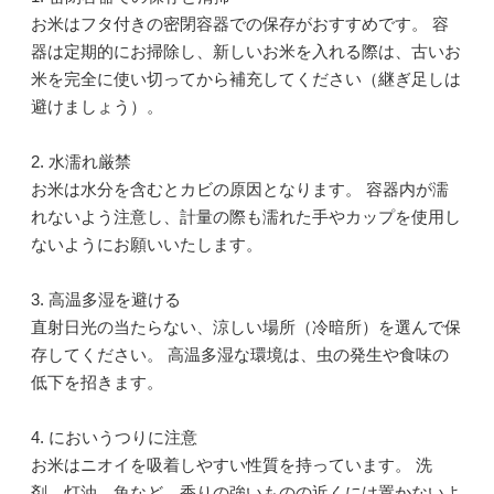
お米はフタ付きの密閉容器での保存がおすすめです。 容
器は定期的にお掃除し、新しいお米を入れる際は、古いお
米を完全に使い切ってから補充してください（継ぎ足しは
避けましょう）。
2. 水濡れ厳禁
お米は水分を含むとカビの原因となります。 容器内が濡
れないよう注意し、計量の際も濡れた手やカップを使用し
ないようにお願いいたします。
3. 高温多湿を避ける
直射日光の当たらない、涼しい場所（冷暗所）を選んで保
存してください。 高温多湿な環境は、虫の発生や食味の
低下を招きます。
4. においうつりに注意
お米はニオイを吸着しやすい性質を持っています。 洗
剤、灯油、魚など、香りの強いものの近くには置かないよ