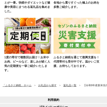
とが一番。快眠やダイエットなど健
各地から選りすぐった極上のお肉を
康や美容にまつわる返礼品を集めま
多数ご紹介します。
した。
1度の寄付で複数回お届け！お米や
ふるさと納税を通じて復興支援を！
お肉、ビールなど、楽しみが続く人
代理寄付も受付中です。温かいご支
気の定期便を一挙ご紹介いたしま
援、お待ちしております。
す。
「ふるさと納税」ホーム
お礼品から探す
返礼品一覧
【令和8年産新米先行予
利用規約