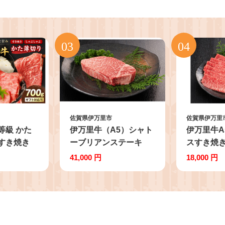
佐賀県伊万里市
佐賀県伊万里
等級 かた
伊万里牛（A5）シャト
伊万里牛A
 すき焼き
ーブリアンステーキ
スすき焼
ゃぶ 006-
200ｇ×2枚 193-J1604
500ｇ×2パ
41,000 円
18,000 円
毛和牛 国産
J1894
ンド牛 赤身