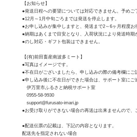
【お知らせ】
●発送日程への要望については対応できません。予めご
●12月～1月中旬ごろまでは発送を停止します。
●お申し込みが集中しますと、発送まで2～6ヶ月程度
●納期はあくまで目安となり、入荷状況により発送時期
●のし対応・ギフト包装はできません。
【(有)前田畜産南波多ミート】
●写真はイメージです。
●不在日がございましたら、申し込みの際の備考欄にご
●申し込み後に不在日ができた場合は、サポート室にご
伊万里市ふるさと納税サポート室
0955-58-9930
support@furusato-imari.jp
●お受け取りができない場合の再送は出来ませんので、
●配送伝票の記載は、下記の内容となります。
配送先を指定されない場合