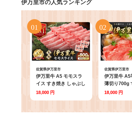
伊万里市の人気ランキング
佐賀県伊万里市
佐賀県伊万里市
伊万里牛 A5 モモスラ
伊万里牛 A5
イス すき焼き しゃぶし
薄切り700g
ゃぶ 焼肉用 800g 001-
焼肉 しゃぶし
18,000 円
18,000 円
J1848【黒毛和牛 国産
J1851【黒
牛肉 赤身 薄切り 小分
佐賀牛 ブラ
け A5ランク すきやき
スライス】
焼肉 BBQ ギフト 贈
答】