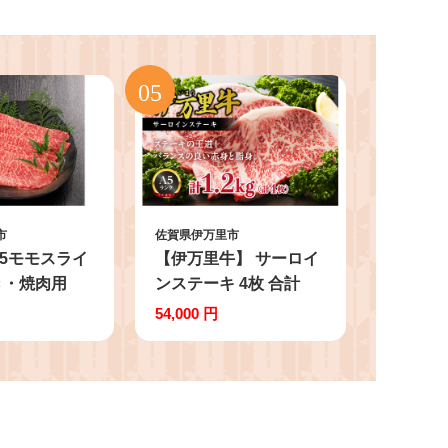
市
佐賀県伊万里市
5モモスライ
【伊万里牛】 サーロイ
き・焼肉用
ンステーキ 4枚 合計
ック 193-
1.2kg 001-J493
54,000 円