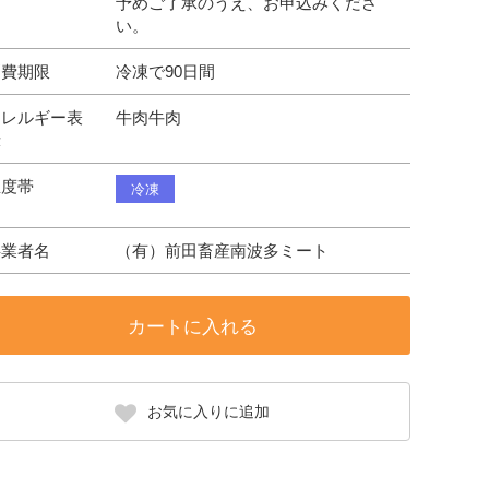
予めご了承のうえ、お申込みくださ
い。
消費期限
冷凍で90日間
アレルギー表
牛肉牛肉
示
温度帯
冷凍
事業者名
（有）前田畜産南波多ミート
カートに入れる
お気に入りに追加