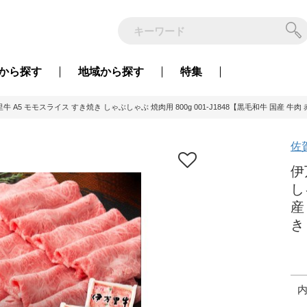
から
探す
地域から
探す
特集
牛 A5 モモスライス すき焼き しゃぶしゃぶ 焼肉用 800g 001-J1848【黒毛和牛 国産 牛肉
佐
伊
し
産
き