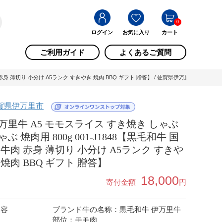
0
ログイン
お気に入り
カート
ご利用ガイド
よくあるご質問
 赤身 薄切り 小分け A5ランク すきやき 焼肉 BBQ ギフト 贈答】 / 佐賀県伊万里市
賀県伊万里市
万里牛 A5 モモスライス すき焼き しゃぶ
ゃぶ 焼肉用 800g 001-J1848【黒毛和牛 国
 牛肉 赤身 薄切り 小分け A5ランク すきや
 焼肉 BBQ ギフト 贈答】
18,000
寄付金額
円
内容
ブランド牛の名称：黒毛和牛 伊万里牛
部位：モモ肉