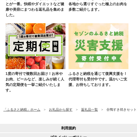
とが一番。快眠やダイエットなど健
各地から選りすぐった極上のお肉を
康や美容にまつわる返礼品を集めま
多数ご紹介します。
した。
1度の寄付で複数回お届け！お米や
ふるさと納税を通じて復興支援を！
お肉、ビールなど、楽しみが続く人
代理寄付も受付中です。温かいご支
気の定期便を一挙ご紹介いたしま
援、お待ちしております。
す。
「ふるさと納税」ホーム
お礼品から探す
返礼品一覧
合鴨すき焼きセット大
利用規約