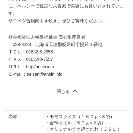
に、ヘルシーで豊富な栄養素で美容にも良いとされていま
す。
サロベツ合鴨肉すき焼き、ぜひご賞味ください！
社会福祉法人幌延福祉会 安心生産農園
〒098-3223 北海道天塩郡幌延町字幌延15番地
ＴＥＬ：01632-5-2656
ＦＡＸ：01632-9-7557
ＵＲＬ：http//ansin.info
Ｅ-mail：seisan@ansin.info
閉じる
内容
・モモスライス（１６０ｇ×８袋）
・合鴨オイル（５０ｇ×２袋）
・オリジナルすき焼きたれ（３５０ｃ