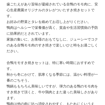
歯ごたえがあり旨味が凝縮されている合鴨のモモ肉に、安
心生産農園オリジナルのタレがついたすき焼きセットで
す。
お好みの野菜とタレを絡めてお召し上がりください。
鴨肉はヘルシーで栄養価が高く、貧血や生活習慣病の予防
に効果的だとされています。
家族の集いに、お客様のおもてなしに、ジューシーでコク
のある合鴨モモ肉のすき焼きで楽しいひと時をお過ごしく
ださい。
合鴨モモすき焼きセットは、特に寒い時期におすすめで
す。
秋から冬にかけて、肌寒くなる季節には、温かい料理が一
番のごちそう。
鴨鍋ももちろん美味しいですが、弾力のある鴨のモモ肉を
すき焼きで頂くと、牛や鶏肉とまた違った美味しさがあり
ます。
鴨肉は他の肉に比べ消化されやすく、もたれにくいうえ