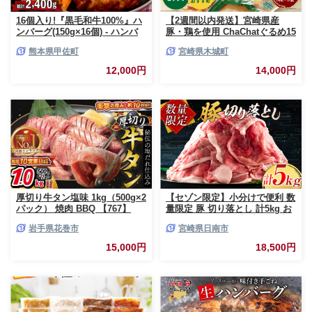
16個入り!『黒毛和牛100%』ハ
【2週間以内発送】宮崎県産
ンバーグ(150g×16個) - ハンバ
豚・鶏を使用 ChaChatぐるめ15
ーグ おべんとう お弁当 おかず
個バラエティセット
熊本県甲佐町
宮崎県木城町
個包装 小分け 人気 牛肉100%
_K16_0040_4
黒毛和牛 冷凍 国産 おすすめ ラ
12,000円
14,000円
ンキング 和牛 お取り寄せ 焼く
だけ 熊本県産 熊本産 国内産 国
産牛 総菜 甲佐町【価格改定】X
厚切り牛タン塩味 1kg（500g×2
【セゾン限定】小分けで便利 数
パック） 焼肉 BBQ 【767】
量限定 豚 切り落とし 計5kg お
肉 豚肉 ポーク 国産 小分け 真
岩手県花巻市
宮崎県日南市
空パック 個包装 万能食材 おす
すめ おかず 食品 炒め物 お弁当
15,000円
18,500円
豚丼 豚しゃぶ しゃぶしゃぶ 焼
肉 お祝い 記念日 ギフト 贈り物
贈答 プレゼント おすそ分け 宮
崎県 日南市 送料無料_CCV2-26