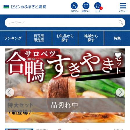
0
メニュー
ログイン
お気に入り
カート
目玉品
お礼品から
地域から
ランキング
特集
限定品
探す
探す
品切れ中