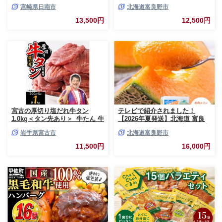
利 数量限定 豚 切り落とし 計
2玉入 計4kg前後 北海道 富良野
宮崎県日南市
北海道富良野市
3kg お肉 豚肉 ポーク 国産 小分
市 (相馬農園) メロン フルーツ
け 真空パック 個包装 万能食材
果物 新鮮 甘い 贈り物 ギフト
13,500円
12,500円
おすすめ おかず 食品 炒め物 お
道産 ジューシー おやつ ふらの
弁当 豚丼 豚しゃぶ しゃぶしゃ
ブランド 夏
ぶ 焼肉 お祝い 記念日 ギフト
贈り物 贈答 プレゼント おすそ
分け 宮崎県 日南市 送料無料
_BCV1-24
宮古の厚切り塩だれ牛タン
テレビで紹介されました！
1.0kg＜タン先あり＞_牛たん 牛
【2026年夏発送】北海道 富良
タン塩 牛たん塩 塩だれ牛タン
野産 赤肉メロン 2玉 計3.2kg以
岩手県宮古市
北海道富良野市
厚切り牛タン【1181948】
上 大玉サイズ メロン
11,500円
16,000円