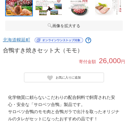
画像を拡大する
北海道幌延町
？
合鴨すき焼きセット大（モモ）
26,000
寄付金額
円
お気に入りに追加
化学物質に頼らないこだわりの配合飼料で飼育された安
心・安全な「サロベツ合鴨」製品です。
サロベツ合鴨のモモ肉と合鴨ガラで出汁を取ったオリジナ
ルのタレがセットになったおすすめの品です！