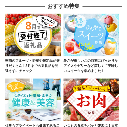
すすめ ご褒美 記念日 お祝い 日
おすすめ特集
南市 宮崎県 送料無料_BAV13-
26
季節のフルーツ・野菜や限定品が盛
暑さが厳しいこの時期にぴったりな
りだくさん！8月までの返礼品を見
アイスやゼリーなど涼しくて美味し
逃さずにチェック！
いスイーツを集めました！
仕事もプライベートも健康であるこ
いつもの食卓をパッと贅沢に！日本