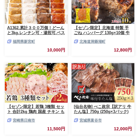
A1362.累計３００万個！どーん
【セゾン限定】北海道 特製 手
と3kg.レンチン可・湯煎可.ベス
ごね ハンバーグ 130g×10個 牛
トな４種ハンバーグセット
肉 豚肉 合挽 挽肉 ミンチ 国産
福岡県新宮町
北海道洞爺湖町
【150g×20個】【訳あり】【北
肉屋 手作り 小分け ジューシー
海道・沖縄・離島へ配送不可】
おかず 本格的 簡単 調理 グルメ
10,000円
12,800円
お取り寄せ お肉屋 たどころ 送
料無料
【セゾン限定】若鶏 3種類 セッ
[仙台名物] べこ政宗【訳アリ 牛
ト 合計2kg 鶏肉 国産 チキン も
たん塩】750g (250g×3パック)
も肉 むね肉 美味しい 切身 筋な
｜牛タン しお 訳あり 焼肉 牛肉
宮崎県日南市
宮城県富谷市
しささみ 小分け 便利 食べ比べ
[0256]
おかず お弁当 おつまみ 食品 真
11,500円
12,000円
空パック 焼肉 万能食材 からあ
げ サラダ お取り寄せ グルメ お