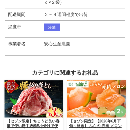
ｃ×２袋）
配送期間
２～４週間程度で出荷
温度帯
冷凍
事業者名
安心生産農園
カテゴリに関連するお礼品
【セゾン限定】ちょうど良い容
【セゾン限定】【2026年6月下
量で使い勝手抜群!!小分けで便
旬～発送】 ふらの 赤肉 メロン