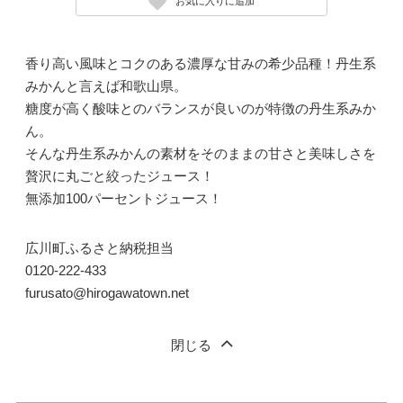
お気に入りに追加
香り高い風味とコクのある濃厚な甘みの希少品種！丹生系
みかんと言えば和歌山県。
糖度が高く酸味とのバランスが良いのが特徴の丹生系みか
ん。
そんな丹生系みかんの素材をそのままの甘さと美味しさを
贅沢に丸ごと絞ったジュース！
無添加100パーセントジュース！
広川町ふるさと納税担当
0120-222-433
furusato@hirogawatown.net
閉じる