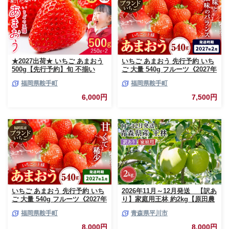
★2027出荷★ いちご あまおう
いちご あまおう 先行予約 いち
500g【先行予約】旬 不揃い
ご 大量 540g フルーツ《2027年
【着日指定不可】《2027年2月
2月上旬-2月末頃出荷》苺 旬 く
福岡県鞍手町
福岡県鞍手町
中旬-3月中旬頃出荷》福岡名産
だもの 果物 福岡県 鞍手町【配
品 果物 くだもの フルーツ いち
送不可地域あり】
6,000円
7,500円
ご 苺 イチゴ【配送不可地域:離
島】
いちご あまおう 先行予約 いち
2026年11月～12月発送 【訳あ
ご 大量 540g フルーツ《2027年
り】家庭用王林 約2kg【原田農
1月上旬-1月末頃出荷》苺 旬 く
園】 家庭用 青森 青森県産 平川
福岡県鞍手町
青森県平川市
だもの 果物 福岡県 鞍手町【配
りんご リンゴ 林檎 くだもの 果
送不可地域あり】
物 フルーツ
8,000円
8,000円