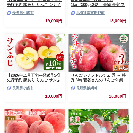
先行予約 訳あり りんご シナノ
1kg（500g×2袋） 果物 果実 フ
スイート 約10kg 24～40玉入 家
ルーツ セット 詰め合わせ
長野県小諸市
北海道南富良野町
庭用 フルーツ 果物 甘い 訳あり
おいしい 林檎
19,000円
13,000円
【2026年11月下旬～発送予定】
りんご シナノドルチェ 秀 ～ 特
先行予約 訳あり りんご サンふ
秀 3kg 菅谷さんのりんご 沖縄
じ 約10kg 24～40玉入 家庭用
県への配送不可 2026年9月下旬
長野県小諸市
長野県飯綱町
フルーツ 果物 甘い おいしい 林
頃から2026年10月上旬頃まで順
檎 リンゴ
次発送予定 令和8年度出荷分 長
19,000円
10,000円
野県 飯綱町 [0790]