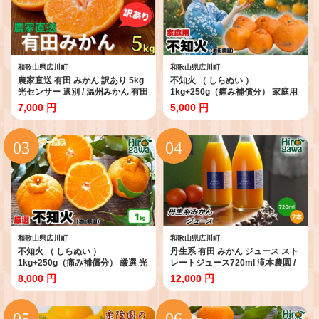
和歌山県広川町
和歌山県広川町
農家直送 有田 みかん 訳あり 5kg
不知火 （ しらぬい ）
光センサー 選別 / 温州みかん 有田
1kg+250g（痛み補償分） 家庭用
みかん 甘い 家庭用 和歌山 柑橘
光センサー / デコポン 訳あり 甘い
7,000 円
5,000 円
※11月中旬～1月中旬に順次発送
和歌山 柑橘 ※2027年2月上旬～4
※北海道・沖縄・離島への配送不
月中旬に順次発送 ※北海道・沖
可 【nuk004-noka-c5A】
縄・離島への配送不可 【ikd010-
c-1C】
和歌山県広川町
和歌山県広川町
不知火 （ しらぬい ）
丹生系 有田 みかん ジュース スト
1kg+250g（痛み補償分） 厳選 光
レートジュース720ml 滝本農園 /
センサー / デコポン 高級 甘い 和
産地直送 オレンジジュース 温州
8,000 円
12,000 円
歌山 柑橘 ※2027年2月上旬～4月
みかん ジュース 果汁 ストレート
上旬に順次発送 ※北海道・沖縄・
丸絞り みかん ミカン ギフト 果物
離島への配送不可 【ikd010-p-
フルーツ 国産 和歌山県広川町