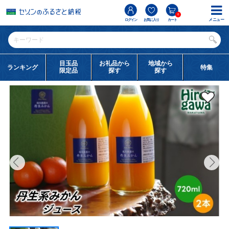
0
メニュー
ログイン
お気に入り
カート
目玉品
お礼品から
地域から
ランキング
特集
限定品
探す
探す