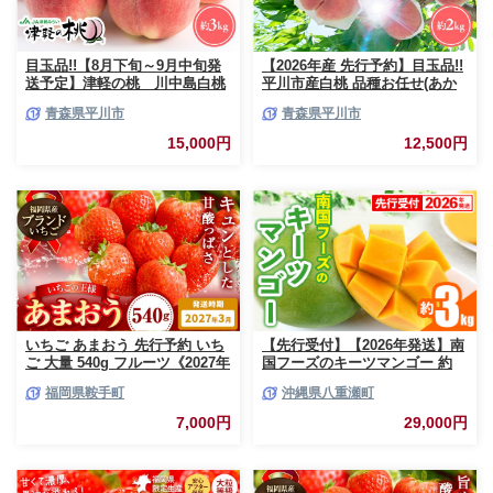
目玉品!!【8月下旬～9月中旬発
【2026年産 先行予約】目玉品!!
送予定】津軽の桃 川中島白桃
平川市産白桃 品種お任せ(あか
約3kg
つき/まどか/伊達白桃) 約2kg(6-
青森県平川市
青森県平川市
8玉)【今井農園】[hi-0064-003]
15,000円
12,500円
いちご あまおう 先行予約 いち
【先行受付】【2026年発送】南
ご 大量 540g フルーツ《2027年
国フーズのキーツマンゴー 約
3月上旬-3月末頃出荷》苺 旬 く
3kg - 先行予約 沖縄 産地直送
福岡県鞍手町
沖縄県八重瀬町
だもの 果物 福岡県 鞍手町【配
南国フルーツ 旬の味覚 沖縄県
送不可地域あり】
産 国産マンゴー 希少種 オスス
7,000円
29,000円
メ 沖縄県 八重瀬町