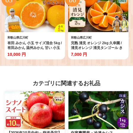
1C】
【tak100-gif-2】
和歌山県広川町
和歌山県広川町
有田 みかん 小玉 サイズ混合 5kg /
完熟 清見 オレンジ 2kg 久幸園 /
有田みかん 温州みかん 甘い 小玉
清見オレンジ 清見タンゴール き
和歌山 柑橘 5kg ※2026年10月上
よみ 清美 甘い 高級 和歌山 柑橘
10,000 円
7,000 円
旬～2027年2月上旬に順次発送
※2027年4月上旬～5月上旬に順
【krt004-s-5】
次発送 【hsk011-r-2】
カテゴリに関連するお礼品
【2026年10月中旬～発送予定】
自家農園産・冷凍カシス