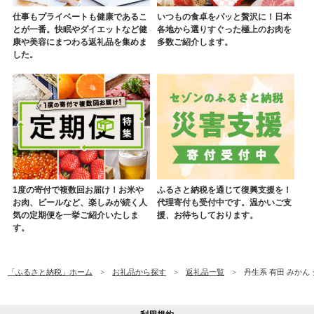
仕事もプライベートも健康であるこ
いつもの食卓をパッと贅沢に！日本
とが一番。快眠やダイエットなど健
各地から選りすぐった極上のお肉を
康や美容にまつわる返礼品を集めま
多数ご紹介します。
した。
1度の寄付で複数回お届け！お米や
ふるさと納税を通じて復興支援を！
お肉、ビールなど、楽しみが続く人
代理寄付も受付中です。温かいご支
気の定期便を一挙ご紹介いたしま
援、お待ちしております。
す。
「ふるさと納税」ホーム
お礼品から探す
返礼品一覧
丹生系 有田 みかん 