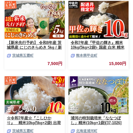
【新米先行予約】 令和8年産 茨
令和7年産『甲佐の輝き』精米
城県産 にじのきらめき 5kg / 新
10kg(5kg×2袋)- 国産 白米 精米
米 先行受付 先行予約 2026年 米
お米 ブレンド米 複数原料米 訳
茨城県五霞町
熊本県甲佐町
お米 精米 旨味 安心 美味しい
あり 厳選 マイスター 生活応援
茨城県 五霞町
ひのひかり 森のくまさん おす
7,500円
15,000円
すめ 熊本県 甲佐町【価格改定
ZO】
☆令和7年産☆『こしひか
浦河の特別栽培米「ななつぼ
り』 精米10kg(5kg×2袋) 出荷
し」精米(10kg×1袋)[37-1026]
日に合わせて精米 コシヒカリ
茨城県五霞町
北海道浦河町
米 お米 10kg コメ こめ 人気 銘