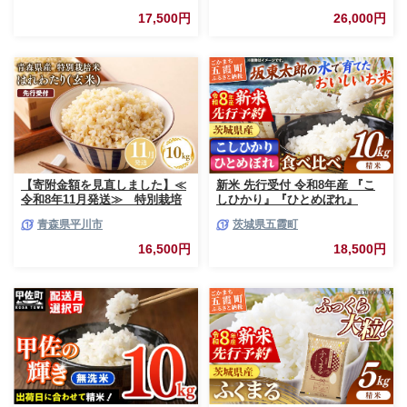
柄 家計応援 中山産業 家庭用 茨
17,500円
26,000円
城県産 茨城県 五霞町【価格変
更AB】
【寄附金額を見直しました】≪
新米 先行受付 令和8年産 『こ
令和8年11月発送≫ 特別栽培
しひかり』『ひとめぼれ』
米 はれわたり玄米10kg【青森
10kg (各5kg×1袋ずつ) 米 お米
青森県平川市
茨城県五霞町
県 平川市】
白米 コメ こめ 食べ比べセット
コシヒカリ ひとめぼれ 先行予
16,500円
18,500円
約 2026年 人気 家計応援 単一米
茨城県 五霞町