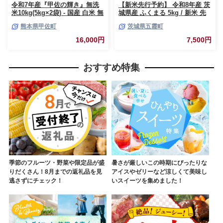
令和7年産『甲佐の輝き』無洗
【新米先行予約】 令和8年産 茨
米10kg(5kg×2袋) - 国産 白米 無
城県産 ふくまる 5kg / 新米 先
洗米 お米 ブレンド米 複数原料
行受付 先行予約 2026年 米 お米
熊本県甲佐町
茨城県五霞町
米 訳あり 厳選 マイスター 生活
精米 特A米 特A 特A評価 旨味
応援 ひのひかり 森のくまさん
安心 美味しい 茨城県 五霞町
16,000円
7,500円
おすすめ 熊本県 甲佐町【価格
改定ZL】
おすすめ特集
季節のフルーツ・野菜や限定品が盛
暑さが厳しいこの時期にぴったりな
りだくさん！8月までの返礼品を見
アイスやゼリーなど涼しくて美味し
逃さずにチェック！
いスイーツを集めました！