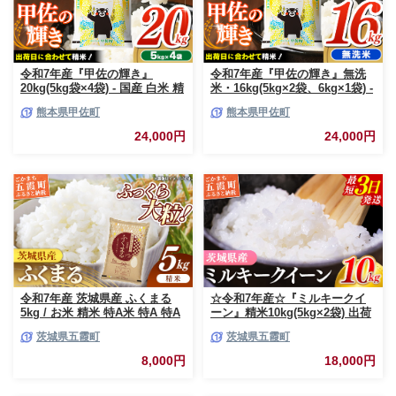
令和7年産『甲佐の輝き』
令和7年産『甲佐の輝き』無洗
20kg(5kg袋×4袋) - 国産 白米 精
米・16kg(5kg×2袋、6kg×1袋) -
米 お米 ブレンド米 複数原料米
国産 白米 無洗米 お米 ブレンド
熊本県甲佐町
熊本県甲佐町
訳あり 厳選 マイスター 生活応
米 複数原料米 訳あり 厳選 マイ
援 ひのひかり 森のくまさん お
スター 生活応援 ひのひかり 森
24,000円
24,000円
すすめ 熊本県 甲佐町【価格改
のくまさん おすすめ 熊本県 甲
定ZR】
佐町【価格改定ZP】
令和7年産 茨城県産 ふくまる
☆令和7年産☆『ミルキークイ
5kg / お米 精米 特A米 特A 特A
ーン』精米10kg(5kg×2袋) 出荷
評価 旨味 安心 美味しい 茨城県
日に合わせて精米 / 米 お米
茨城県五霞町
茨城県五霞町
五霞町【価格改定X】
10kg コメ こめ 人気 銘柄 家計
応援 中山産業 家庭用 茨城県産
8,000円
18,000円
茨城県 五霞町【価格変更AB】