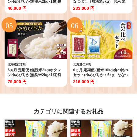
ンゆめぴりか(無洗米2kg×1袋)袋
なつぼし（無洗米5kg） お米 米
はチャック付 北海道米 お米 白米
ごはん 無洗米 白米 国産 北海道 こ
40,000 円
233,000 円
ごはん ご飯 ライス 和食 炭水化物
め コメ 12回 [JA新おたる]
主食 おにぎり お弁当 ほど良い粘
り 豊かな甘み つややか セット 特
A [JA新おたる]
北海道仁木町
北海道仁木町
6ヵ月 定期便 (無洗米2kg)ホクレ
6ヵ月 定期便 (精米10kg)食べ比べ
ンゆめぴりか(無洗米2kg×1袋)袋
セット(ゆめぴりか：5kg、ななつ
はチャック付 北海道米 お米 白米
ぼし：5kg) 北海道米 お米 白米 ご
79,000 円
216,000 円
ごはん ご飯 ライス 和食 炭水化物
はん ご飯 ライス 和食 炭水化物 主
主食 おにぎり お弁当 ほど良い粘
食 おにぎり お弁当 ほど良い粘り
り 豊かな甘み つややか セット 特
豊かな甘み つややか セット 特A
A [JA新おたる]
[JA新おたる]
カテゴリに関連するお礼品