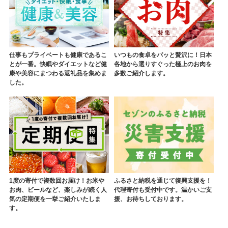
仕事もプライベートも健康であるこ
いつもの食卓をパッと贅沢に！日本
とが一番。快眠やダイエットなど健
各地から選りすぐった極上のお肉を
康や美容にまつわる返礼品を集めま
多数ご紹介します。
した。
1度の寄付で複数回お届け！お米や
ふるさと納税を通じて復興支援を！
お肉、ビールなど、楽しみが続く人
代理寄付も受付中です。温かいご支
気の定期便を一挙ご紹介いたしま
援、お待ちしております。
す。