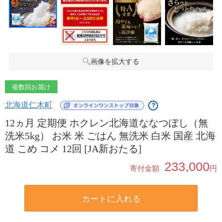
画像を拡大する
複数回お届け
北海道仁木町
？
12ヵ月 定期便 ホクレン北海道ななつぼし（無
洗米5kg） お米 米 ごはん 無洗米 白米 国産 北海
道 こめ コメ 12回 [JA新おたる]
233,000
寄付金額
円
カートに入れる