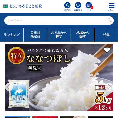
0
メニュー
ログイン
お気に入り
カート
目玉品
お礼品から
地域から
ランキング
特集
限定品
探す
探す