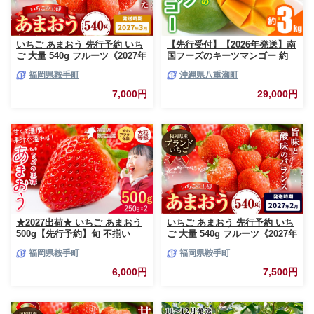
いちご あまおう 先行予約 いち
【先行受付】【2026年発送】南
ご 大量 540g フルーツ《2027年
国フーズのキーツマンゴー 約
3月上旬-3月末頃出荷》苺 旬 く
3kg - 先行予約 沖縄 産地直送
福岡県鞍手町
沖縄県八重瀬町
だもの 果物 福岡県 鞍手町【配
南国フルーツ 旬の味覚 沖縄県
送不可地域あり】
産 国産マンゴー 希少種 オスス
7,000円
29,000円
メ 沖縄県 八重瀬町
★2027出荷★ いちご あまおう
いちご あまおう 先行予約 いち
500g【先行予約】旬 不揃い
ご 大量 540g フルーツ《2027年
【着日指定不可】《2027年2月
2月上旬-2月末頃出荷》苺 旬 く
福岡県鞍手町
福岡県鞍手町
中旬-3月中旬頃出荷》福岡名産
だもの 果物 福岡県 鞍手町【配
品 果物 くだもの フルーツ いち
送不可地域あり】
6,000円
7,500円
ご 苺 イチゴ【配送不可地域:離
島】