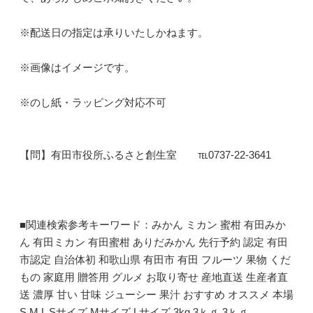
※配送日の指定は承りいたしかねます。
※画像はイメージです。
※のし紙・ラッピング対応不可
【問】有田市役所ふるさと創生室 ℡0737-22-3641
■関連検索参考キーワード：みかん ミカン 蜜柑 有田みか
ん 有田ミカン 有田蜜柑 ありだみかん 先行予約 認定 有田
市認定 自治体初 和歌山県 有田市 有田 フルーツ 果物 くだ
もの 家庭用 贈答用 グルメ お取り寄せ 産地直送 生産者直
送 濃厚 甘い 甘味 ジューシー 果汁 おすすめ オススメ 本場
S M L Sサイズ Mサイズ Lサイズ 3kg 3ｋｇ 3ｋｇ