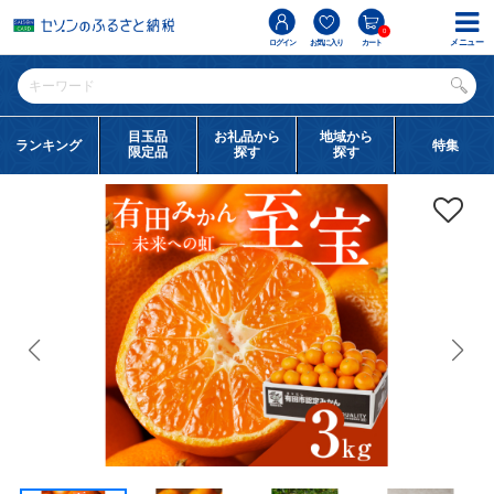
0
メニュー
ログイン
お気に入り
カート
目玉品
お礼品から
地域から
ランキング
特集
限定品
探す
探す