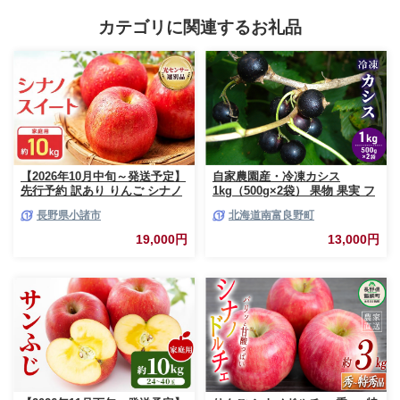
カテゴリに関連するお礼品
【2026年10月中旬～発送予定】
自家農園産・冷凍カシス
先行予約 訳あり りんご シナノ
1kg（500g×2袋） 果物 果実 フ
スイート 約10kg 24～40玉入 家
ルーツ セット 詰め合わせ
長野県小諸市
北海道南富良野町
庭用 フルーツ 果物 甘い 訳あり
おいしい 林檎
19,000円
13,000円