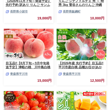
【2026年11月下旬～発送予定】
りんご シナノドルチェ 秀 ～ 特
先行予約 訳あり りんご サンふ
秀 3kg 菅谷さんのりんご 沖縄
じ 約10kg 24～40玉入 家庭用
県への配送不可 2026年9月下旬
長野県小諸市
長野県飯綱町
フルーツ 果物 甘い おいしい 林
頃から2026年10月上旬頃まで順
檎 リンゴ
次発送予定 令和8年度出荷分 長
19,000円
10,000円
野県 飯綱町 [0790]
目玉品!!【8月下旬～9月中旬発
【2026年産 先行予約】目玉品!!
送予定】津軽の桃 川中島白桃
平川市産白桃 品種お任せ(あか
約3kg
つき/まどか/伊達白桃) 約2kg(6-
青森県平川市
青森県平川市
8玉)【今井農園】[hi-0064-003]
15,000円
12,500円