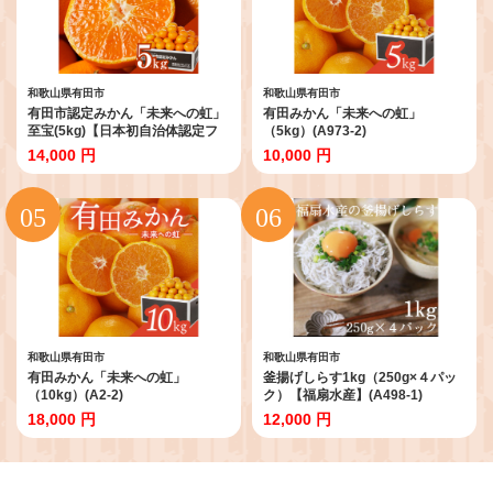
和歌山県有田市
和歌山県有田市
有田市認定みかん「未来への虹」
有田みかん「未来への虹」
至宝(5kg)【日本初自治体認定フ
（5kg）(A973-2)
ルーツ】(A1-2)
14,000 円
10,000 円
和歌山県有田市
和歌山県有田市
有田みかん「未来への虹」
釜揚げしらす1kg（250g×４パッ
（10kg）(A2-2)
ク）【福扇水産】(A498-1)
18,000 円
12,000 円