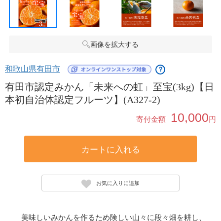
画像を拡大する
和歌山県有田市
？
有田市認定みかん「未来への虹」至宝(3kg)【日
本初自治体認定フルーツ】(A327-2)
10,000
寄付金額
円
カートに入れる
お気に入りに追加
美味しいみかんを作るため険しい山々に段々畑を耕し、