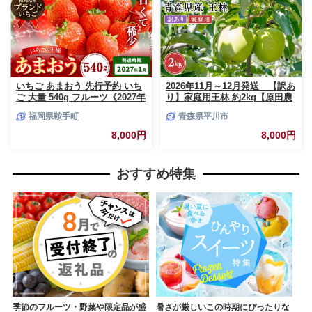
いちご あまおう 先行予約 いち
2026年11月～12月発送 【訳あ
ご 大量 540g フルーツ《2027年
り】家庭用王林 約2kg【原田農
1月上旬-1月末頃出荷》苺 旬 く
園】 家庭用 青森 青森県産 平川
福岡県鞍手町
青森県平川市
だもの 果物 福岡県 鞍手町【配
りんご リンゴ 林檎 くだもの 果
送不可地域あり】
物 フルーツ
8,000円
8,000円
おすすめ特集
季節のフルーツ・野菜や限定品が盛
暑さが厳しいこの時期にぴったりな