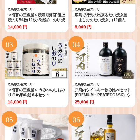
広島県安芸太田町
広島県安芸太田町
＜海苔の三國屋＞焼寿司海苔 優上
広島で行列の出来るたい焼き屋
焼のり50枚(10枚×5袋詰)_ のり 焼
「よしおのたい焼き」(10個入
海苔 小分け 焼きのり 国産 おにぎ
り)_たい焼き つぶあん たいやき
14,000 円
8,000 円
り お弁当 寿司 ごはんのお供 人気
タイ焼き 鯛焼き つぶあんたい焼
ふるさと 【1100573】
き 北海道産あん 手焼き 手作り 冷
凍 手土産 和菓子 スイーツ 和スイ
ーツ 和菓子 人気 行列
【1007460】
広島県安芸太田町
広島県安芸太田町
＜海苔の三國屋＞ うみべのしおの
戸河内ウイスキー飲み比べセット
り (10切80枚) 6本セット
(PREMIUM・PEATEDCASK)_ウ
【1100572】
イスキー 酒 お酒 さけ サケ アルコ
16,000 円
25,000 円
ール 飲み比べ セット 熟成 贈答 ギ
フト プレゼント 家飲み 宅飲み 晩
酌 ロック ハイボール 常温 国産 広
島県 送料無料【1549071】