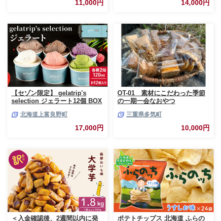
11,000円
14,000円
ーコン ソーセージ キャラメル
ゴマ 甘納豆 全粒粉 くるみ
【セゾン限定】 gelatrip's
OT-01 素材にこだわった季節
selection ジェラート12個 BOX
の一期一会なおやつ
北海道 上富良野町 アイス アイ
北海道上富良野町
三重県多気町
スクリーム ジェラート デザー
ト ギフト 贈呈 贈り物 ミルク
17,000円
10,000円
生乳 牛乳 お菓子 スイーツ 冷凍
＜入金確認後、2週間以内に発
ポテトチップス 北海道 ふらの