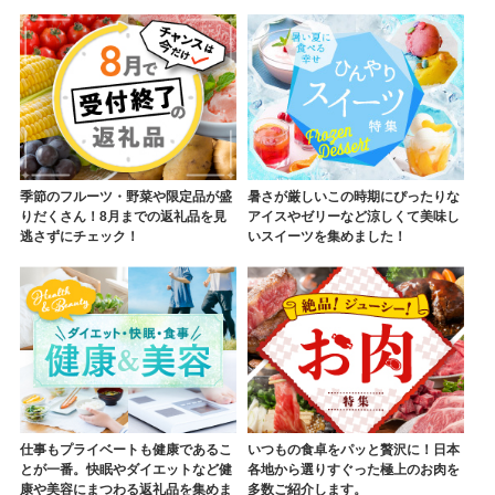
季節のフルーツ・野菜や限定品が盛
暑さが厳しいこの時期にぴったりな
りだくさん！8月までの返礼品を見
アイスやゼリーなど涼しくて美味し
逃さずにチェック！
いスイーツを集めました！
仕事もプライベートも健康であるこ
いつもの食卓をパッと贅沢に！日本
とが一番。快眠やダイエットなど健
各地から選りすぐった極上のお肉を
康や美容にまつわる返礼品を集めま
多数ご紹介します。