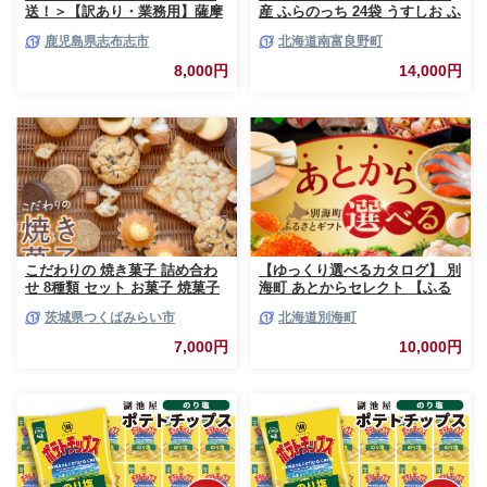
送！＞【訳あり・業務用】薩摩
産 ふらのっち 24袋 うすしお ふ
おいも棒セット 計
らの農業協同組合 じゃがいも
鹿児島県志布志市
北海道南富良野町
1.8kg(900g×2袋) p8-142-2w
スナック スナック菓子 ポテト
チップ チップス ポテト 芋 菓子
8,000円
14,000円
お菓子 おやつ 箱 農協 ギフト
お土産 ふらのッち ジャガイモ
こだわりの 焼き菓子 詰め合わ
【ゆっくり選べるカタログ】 別
せ 8種類 セット お菓子 焼菓子
海町 あとからセレクト 【ふる
スイーツ 洋菓子 [BZ03-NT]
さとギフト】 寄附1万円相当 あ
茨城県つくばみらい市
北海道別海町
とから選べる！ ギフト いくら
ほたて 海鮮 牛肉 ケーキ アイス
7,000円
10,000円
【BY0000010】（ 後から選べ
る カタログ カタログポイント
カタログギフト あとからカタロ
グ あとからカタログポイント
あとからカタログギフト ふるさ
と納税 ）