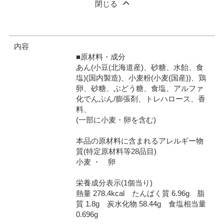
閉じる
内容
■原材料・成分
あん(小豆(北海道産)、砂糖、水飴、食
塩)(国内製造)、小麦粉(小麦(国産))、鶏
卵、砂糖、ぶどう糖、食塩、アルファ
化でんぷん/膨張剤、トレハロース、香
料、
(一部に小麦・卵を含む)
本品の原材料に含まれるアレルギー物
質(特定原材料等28品目)
小麦 ・ 卵
栄養成分表示(1個当り)
熱量 278.4kcal たんぱく質 6.96g 脂
質 1.8g 炭水化物 58.44g 食塩相当量
0.696g