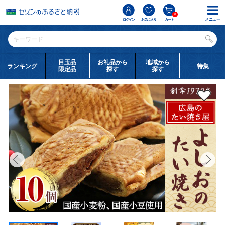
0
メニュー
ログイン
お気に入り
カート
目玉品
お礼品から
地域から
ランキング
特集
限定品
探す
探す