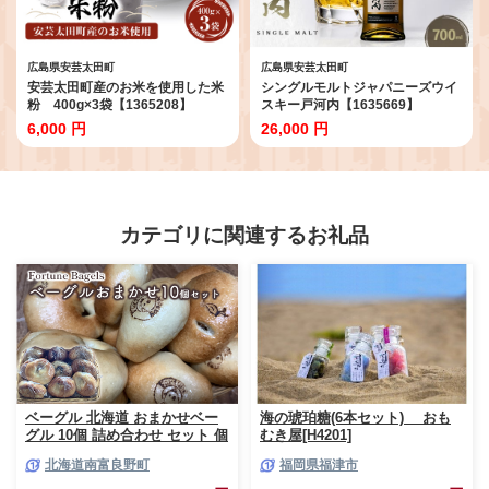
広島県安芸太田町
広島県安芸太田町
安芸太田町産のお米を使用した米
シングルモルトジャパニーズウイ
粉 400g×3袋【1365208】
スキー戸河内【1635669】
6,000 円
26,000 円
カテゴリに関連するお礼品
ベーグル 北海道 おまかせベー
海の琥珀糖(6本セット) おも
グル 10個 詰め合わせ セット 個
むき屋[H4201]
包装 小分け 食べ比べ パン 天然
北海道南富良野町
福岡県福津市
酵母 天然酵母パン ナッツ チョ
コ チーズ レーズン いちじく ベ