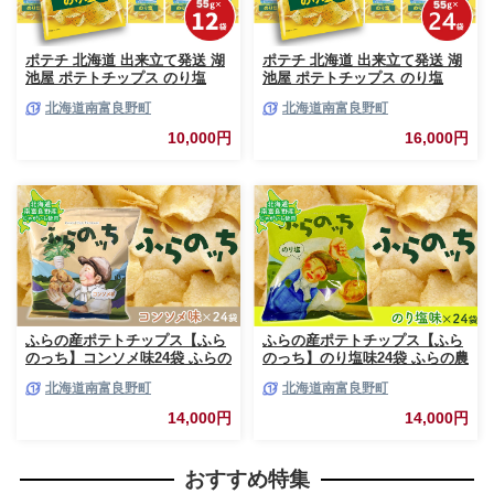
ポテチ 北海道 出来立て発送 湖
ポテチ 北海道 出来立て発送 湖
池屋 ポテトチップス のり塩
池屋 ポテトチップス のり塩
55g×12袋 南富良野町振興公社
55g×24袋 南富良野町振興公社
北海道南富良野町
北海道南富良野町
じゃがいも スナック スナック
じゃがいも スナック スナック
菓子 ポテトチップ チップス ポ
菓子 ポテトチップ チップス ポ
10,000円
16,000円
テト 芋 菓子 お菓子 おやつ 大
テト 芋 菓子 お菓子 おやつ 大
容量 箱 元祖 ジャガイモ コイケ
容量 箱 元祖 ジャガイモ コイケ
ヤ 富良野
ヤ 富良野
ふらの産ポテトチップス【ふら
ふらの産ポテトチップス【ふら
のっち】コンソメ味24袋 ふらの
のっち】のり塩味24袋 ふらの農
農業協同組合(南富良野町) ジャ
業協同組合(南富良野町) ジャガ
北海道南富良野町
北海道南富良野町
ガイモ コンソメ 芋 菓子 スナッ
イモ のり塩 芋 菓子 スナック
ク じゃがいも お菓子 ポテチ 1
じゃがいも お菓子 ポテチ 1箱
14,000円
14,000円
箱
おすすめ特集