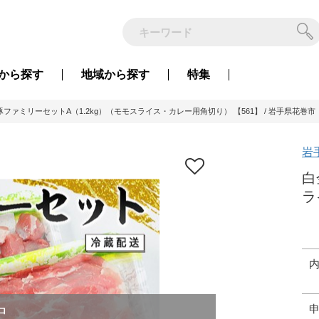
から
探す
地域から
探す
特集
豚ファミリーセットA（1.2kg）（モモスライス・カレー用角切り） 【561】 / 岩手県花巻市
岩
白
ラ
中