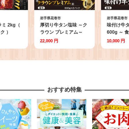
岩手県花巻市
岩手県花巻市
ミ 2kg（
厚切り牛タン塩味 ～ク
味付け牛
ック ）
ラウン プレミアム～
600g ～
1kg（500g×２P）
ズ ～ (30
22,000 円
10,000 円
【1271】
【1000】
おすすめ特集