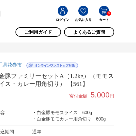
0
ログイン
お気に入り
カート
ご利用ガイド
よくあるご質問
手県花巻市
金豚ファミリーセットA（1.2kg）（モモス
イス・カレー用角切り） 【561】
5,000
寄付金額
円
内容
・白金豚モモスライス 600g
・白金豚モモカレー用角切り 600g
申込期間
通年