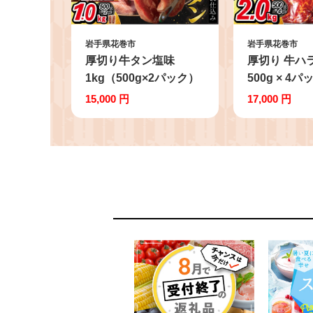
岩手県花巻市
岩手県花巻市
厚切り牛タン塩味
厚切り 牛ハラ
1kg（500g×2パック）
500g × 4パ
焼肉 BBQ 【767】
【855】
15,000 円
17,000 円