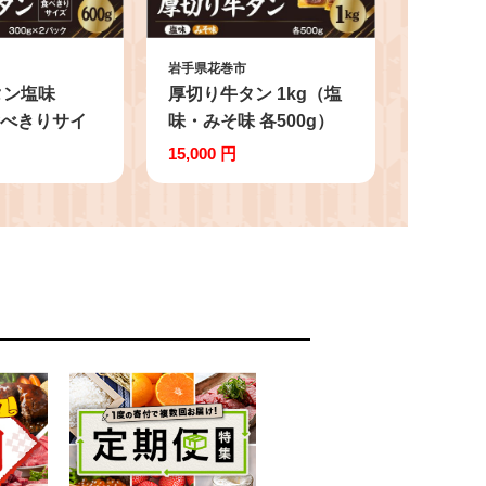
岩手県花巻市
タン塩味
厚切り牛タン 1kg（塩
 食べきりサイ
味・みそ味 各500g）
0g×２パック)
【726】
15,000 円