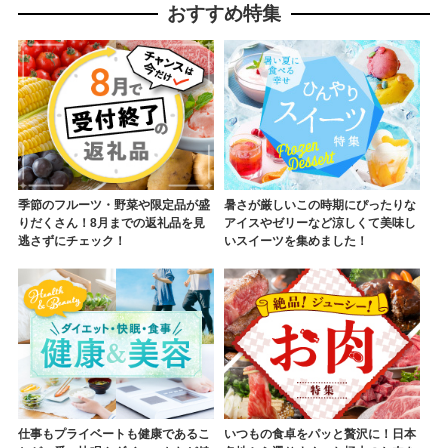
おすすめ特集
南市 宮崎県 送料無料_BAV13-
26
季節のフルーツ・野菜や限定品が盛
暑さが厳しいこの時期にぴったりな
りだくさん！8月までの返礼品を見
アイスやゼリーなど涼しくて美味し
逃さずにチェック！
いスイーツを集めました！
仕事もプライベートも健康であるこ
いつもの食卓をパッと贅沢に！日本