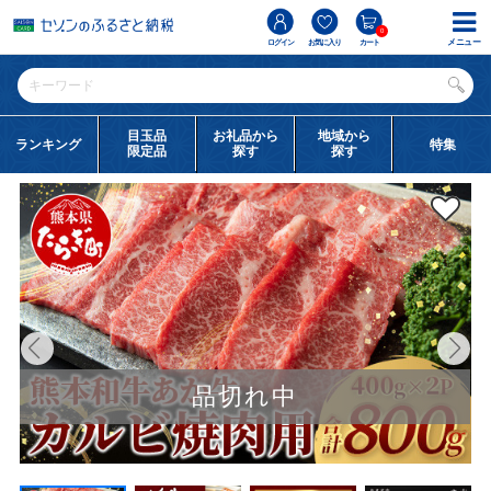
0
メニュー
ログイン
お気に入り
カート
目玉品
お礼品から
地域から
ランキング
特集
限定品
探す
探す
品切れ中