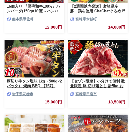
16個入り!『黒毛和牛100%』ハ
【2週間以内発送】宮崎県産
ンバーグ(150g×16個) - ハンバ
豚・鶏を使用 ChaChatぐるめ15
ーグ おべんとう お弁当 おかず
個バラエティセット
熊本県甲佐町
宮崎県木城町
個包装 小分け 人気 牛肉100%
_K16_0040_4
黒毛和牛 冷凍 国産 おすすめ ラ
12,000円
14,000円
ンキング 和牛 お取り寄せ 焼く
だけ 熊本県産 熊本産 国内産 国
産牛 総菜 甲佐町【価格改定】X
厚切り牛タン塩味 1kg（500g×2
【セゾン限定】小分けで便利 数
パック） 焼肉 BBQ 【767】
量限定 豚 切り落とし 計5kg お
肉 豚肉 ポーク 国産 小分け 真
岩手県花巻市
宮崎県日南市
空パック 個包装 万能食材 おす
すめ おかず 食品 炒め物 お弁当
15,000円
18,500円
豚丼 豚しゃぶ しゃぶしゃぶ 焼
肉 お祝い 記念日 ギフト 贈り物
贈答 プレゼント おすそ分け 宮
崎県 日南市 送料無料_CCV2-26