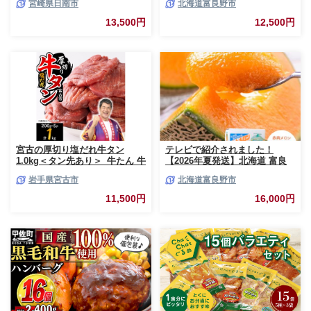
宮崎県日南市
北海道富良野市
3kg お肉 豚肉 ポーク 国産 小分
市 (相馬農園) メロン フルーツ
け 真空パック 個包装 万能食材
果物 新鮮 甘い 贈り物 ギフト
13,500円
12,500円
おすすめ おかず 食品 炒め物 お
道産 ジューシー おやつ ふらの
弁当 豚丼 豚しゃぶ しゃぶしゃ
ブランド 夏
ぶ 焼肉 お祝い 記念日 ギフト
贈り物 贈答 プレゼント おすそ
分け 宮崎県 日南市 送料無料
_BCV1-24
宮古の厚切り塩だれ牛タン
テレビで紹介されました！
1.0kg＜タン先あり＞_牛たん 牛
【2026年夏発送】北海道 富良
タン塩 牛たん塩 塩だれ牛タン
野産 赤肉メロン 2玉 計3.2kg以
岩手県宮古市
北海道富良野市
厚切り牛タン【1181948】
上 大玉サイズ メロン
11,500円
16,000円