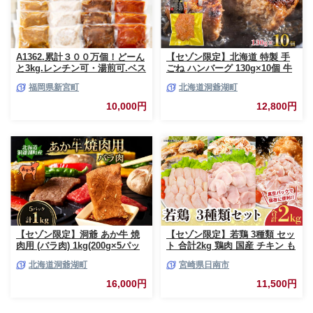
A1362.累計３００万個！どーん
【セゾン限定】北海道 特製 手
と3kg.レンチン可・湯煎可.ベス
ごね ハンバーグ 130g×10個 牛
トな４種ハンバーグセット
肉 豚肉 合挽 挽肉 ミンチ 国産
福岡県新宮町
北海道洞爺湖町
【150g×20個】【訳あり】【北
肉屋 手作り 小分け ジューシー
海道・沖縄・離島へ配送不可】
おかず 本格的 簡単 調理 グルメ
10,000円
12,800円
お取り寄せ お肉屋 たどころ 送
料無料
【セゾン限定】洞爺 あか牛 焼
【セゾン限定】若鶏 3種類 セッ
肉用 (バラ肉) 1kg(200g×5パッ
ト 合計2kg 鶏肉 国産 チキン も
ク) 北海道 洞爺湖 お肉 牛肉 バ
も肉 むね肉 美味しい 切身 筋な
北海道洞爺湖町
宮崎県日南市
ーベキュー おうち焼肉 BBQ ジ
しささみ 小分け 便利 食べ比べ
ューシー ヘルシー 赤身本来の
おかず お弁当 おつまみ 食品 真
16,000円
11,500円
うまみ コク 柔らかい
空パック 焼肉 万能食材 からあ
げ サラダ お取り寄せ グルメ お
すすめ ご褒美 記念日 お祝い 日