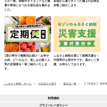
とが一番。快眠やダイエットなど健
各地から選りすぐった極上のお肉を
康や美容にまつわる返礼品を集めま
多数ご紹介します。
した。
1度の寄付で複数回お届け！お米や
ふるさと納税を通じて復興支援を！
お肉、ビールなど、楽しみが続く人
代理寄付も受付中です。温かいご支
気の定期便を一挙ご紹介いたしま
援、お待ちしております。
す。
「ふるさと納税」ホーム
お礼品から探す
返礼品一覧
【 7月発送 】 熊本県
利用規約
プライバシーポリシー