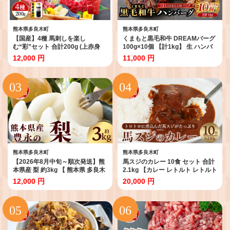
熊本県多良木町
熊本県多良木町
【国産】4種 馬刺しを楽し
くまもと黒毛和牛 DREAMバーグ
む“彩”セット 合計200g (上赤身
100g×10個 【計1kg】 生 ハンバ
50g・霜降り 中トロ 50g・ロース
ーグ 牛肉 100％ ブランド牛 黒毛
12,000 円
11,000 円
馬刺し 50g 馬刺しユッケ 50g) 専
和牛 お弁当 熊本 上質 肉 惣菜 冷
用醤油・ユッケたれ付き 馬肉 赤
凍 小分け 熊本県 113-0540
身 小分け 馬刺し 馬刺 食べ比べ 詰
め合わせ 冷凍 利他フーズ 熊本 熊
本名物 058-0270
熊本県多良木町
熊本県多良木町
【2026年8月中旬～順次発送】熊
馬スジのカレー 10食 セット 合計
本県産 梨 約3kg 【 熊本県 多良木
2.1kg 【カレー レトルト レトルト
町 ナシ 幸水 新高 新興 豊水 秋月
カレー 馬すじ 馬スジ 馬 すじ スジ
12,000 円
20,000 円
秋麗 果物 フルーツ 熊本県産 】
時短 人気 熊本県 多良木町】 031-
070-0593
0423