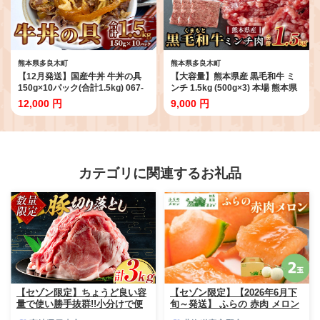
熊本県多良木町
熊本県多良木町
【12月発送】国産牛丼 牛丼の具
【大容量】熊本県産 黒毛和牛 ミ
150g×10パック(合計1.5kg) 067-
ンチ 1.5kg (500g×3) 本場 熊本県
0363-12
黒毛 和牛 国産 牛肉 ミンチ肉 挽肉
12,000 円
9,000 円
ひき肉挽き肉 ブランド 牛 肉 上質
ハンバーグ 9000円 113-0546
カテゴリに関連するお礼品
【セゾン限定】ちょうど良い容
【セゾン限定】【2026年6月下
量で使い勝手抜群!!小分けで便
旬～発送】 ふらの 赤肉 メロン
利 数量限定 豚 切り落とし 計
2玉入 計4kg前後 北海道 富良野