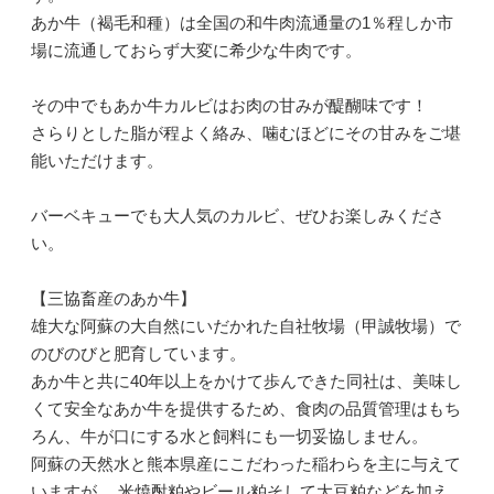
あか牛（褐毛和種）は全国の和牛肉流通量の1％程しか市
場に流通しておらず大変に希少な牛肉です。
その中でもあか牛カルビはお肉の甘みが醍醐味です！
さらりとした脂が程よく絡み、噛むほどにその甘みをご堪
能いただけます。
バーベキューでも大人気のカルビ、ぜひお楽しみくださ
い。
【三協畜産のあか牛】
雄大な阿蘇の大自然にいだかれた自社牧場（甲誠牧場）で
のびのびと肥育しています。
あか牛と共に40年以上をかけて歩んできた同社は、美味し
くて安全なあか牛を提供するため、食肉の品質管理はもち
ろん、牛が口にする水と飼料にも一切妥協しません。
阿蘇の天然水と熊本県産にこだわった稲わらを主に与えて
いますが、 米焼酎粕やビール粕そして大豆粕などを加え