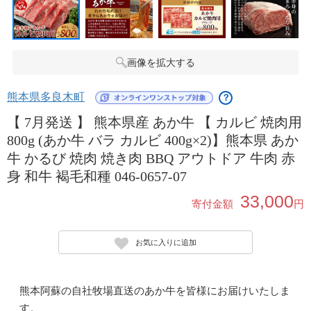
画像を拡大する
熊本県多良木町
？
【 7月発送 】 熊本県産 あか牛 【 カルビ 焼肉用
800g (あか牛 バラ カルビ 400g×2)】熊本県 あか
牛 かるび 焼肉 焼き肉 BBQ アウトドア 牛肉 赤
身 和牛 褐毛和種 046-0657-07
33,000
寄付金額
円
お気に入りに追加
熊本阿蘇の自社牧場直送のあか牛を皆様にお届けいたしま
す。