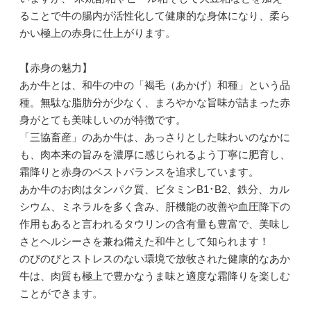
ることで牛の腸内が活性化して健康的な身体になり、柔ら
かい極上の赤身に仕上がります。
【赤身の魅力】
あか牛とは、和牛の中の「褐毛（あかげ）和種」という品
種。無駄な脂肪分が少なく、まろやかな旨味が詰まった赤
身がとても美味しいのが特徴です。
「三協畜産」のあか牛は、あっさりとした味わいのなかに
も、肉本来の旨みを濃厚に感じられるよう丁寧に肥育し、
霜降りと赤身のベストバランスを追求しています。
あか牛のお肉はタンパク質、ビタミンB1･B2、鉄分、カル
シウム、ミネラルを多く含み、肝機能の改善や血圧降下の
作用もあると言われるタウリンの含有量も豊富で、美味し
さとヘルシーさを兼ね備えた和牛として知られます！
のびのびとストレスのない環境で放牧された健康的なあか
牛は、肉質も極上で豊かなうま味と適度な霜降りを楽しむ
ことができます。