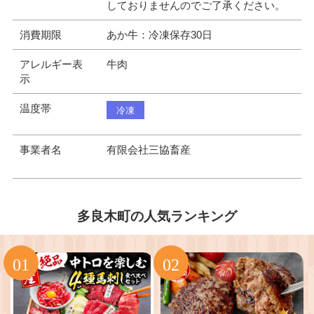
しておりませんのでご了承ください。
消費期限
あか牛：冷凍保存30日
アレルギー表
牛肉
示
温度帯
冷凍
事業者名
有限会社三協畜産
多良木町の人気ランキング