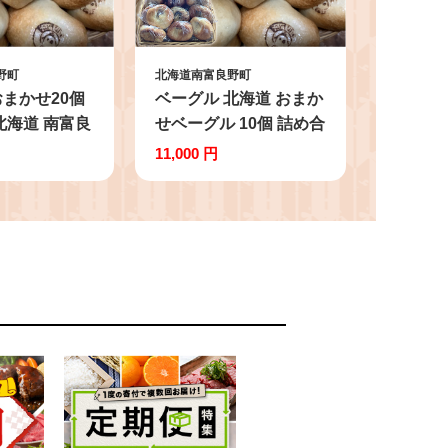
野町
北海道南富良野町
まかせ20個
ベーグル 北海道 おまか
北海道 南富良
せベーグル 10個 詰め合
ベーグル パン
わせ セット 個包装 小
11,000 円
セット 詰合せ
分け 食べ比べ パン 天
え
然酵母 天然酵母パン ナ
ッツ チョコ チーズ レ
ーズン いちじく ベーコ
ン ソーセージ キャラメ
ル ゴマ 甘納豆 全粒粉
くるみ