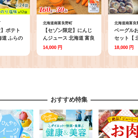
町
北海道南富良野町
北海道南富良
定】ポテト
【セゾン限定】にんじ
ベーグルお
海道 ふらの
んジュース 北海道 富良
セット【 
ち うすしお
野にんじん100 30缶 セ
野町 】 
14,000 円
18,000 円
 詰め合わせ
ット ふらの農業協同組
おまかせ 
の農業協同
合 ふらの産 にんじん
食べごた
べ じゃがい
ジュース 野菜ジュース
 ポテトチッ
人参ジュース キャロッ
ポテト 芋
トジュース 野菜 飲料
おやつ 箱
缶 ケース買い 箱 買い 1
おすすめ特集
お土産 ふ
ケース ギフト 備蓄 長
富良野町
期保存 常温 常温保存