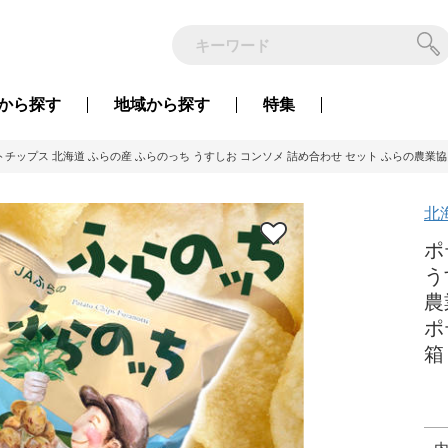
から
探す
地域から
探す
特集
トチップス 北海道 ふらの産 ふらのっち うすしお コンソメ 詰め合わせ セット ふらの農業協同
北
ポ
う
農
ポ
箱