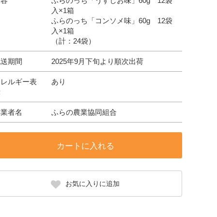
内容
ふらのっち「うすしお味」60g 12袋
入×1箱
ふらのっち「コンソメ味」60g 12袋
入×1箱
（計：24袋）
配送期間
2025年9月下旬より順次出荷
アレルギー表
あり
示
事業者名
ふらの農業協同組合
カートに入れる
お気に入りに追加