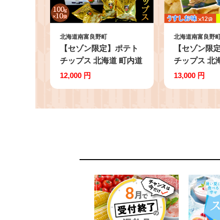
北海道南富良野町
北海道南富良野
【セゾン限定】ポテト
【セゾン限
チップス 北海道 町内道
チップス 北
の駅のみ販売中 南ふら
産 ふらのっ
12,000 円
13,000 円
のチップス 100g×10袋
のり塩 2種
うすしお味 厚切り じゃ
セット ふら
がいも スナック スナッ
組合 食べ比
ク菓子 ポテトチップ う
も スナック
すしお チップス ポテト
プ チップス 
芋 菓子 お菓子 おやつ
菓子 お菓子 
大容量 箱 ジャガイモ
農協 ギフト 
富良野
らのッち 南