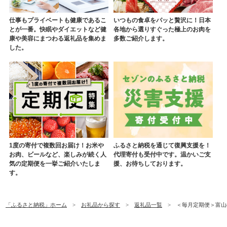
仕事もプライベートも健康であるこ
いつもの食卓をパッと贅沢に！日本
とが一番。快眠やダイエットなど健
各地から選りすぐった極上のお肉を
康や美容にまつわる返礼品を集めま
多数ご紹介します。
した。
1度の寄付で複数回お届け！お米や
ふるさと納税を通じて復興支援を！
お肉、ビールなど、楽しみが続く人
代理寄付も受付中です。温かいご支
気の定期便を一挙ご紹介いたしま
援、お待ちしております。
す。
「ふるさと納税」ホーム
お礼品から探す
返礼品一覧
＜毎月定期便＞富山のお