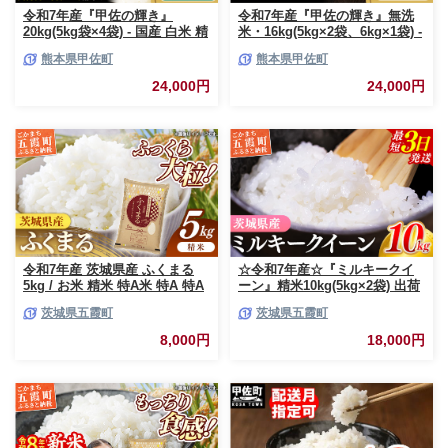
令和7年産『甲佐の輝き』
令和7年産『甲佐の輝き』無洗
20kg(5kg袋×4袋) - 国産 白米 精
米・16kg(5kg×2袋、6kg×1袋) -
米 お米 ブレンド米 複数原料米
国産 白米 無洗米 お米 ブレンド
熊本県甲佐町
熊本県甲佐町
訳あり 厳選 マイスター 生活応
米 複数原料米 訳あり 厳選 マイ
援 ひのひかり 森のくまさん お
スター 生活応援 ひのひかり 森
24,000円
24,000円
すすめ 熊本県 甲佐町【価格改
のくまさん おすすめ 熊本県 甲
定ZR】
佐町【価格改定ZP】
令和7年産 茨城県産 ふくまる
☆令和7年産☆『ミルキークイ
5kg / お米 精米 特A米 特A 特A
ーン』精米10kg(5kg×2袋) 出荷
評価 旨味 安心 美味しい 茨城県
日に合わせて精米 / 米 お米
茨城県五霞町
茨城県五霞町
五霞町【価格改定X】
10kg コメ こめ 人気 銘柄 家計
応援 中山産業 家庭用 茨城県産
8,000円
18,000円
茨城県 五霞町【価格変更AB】