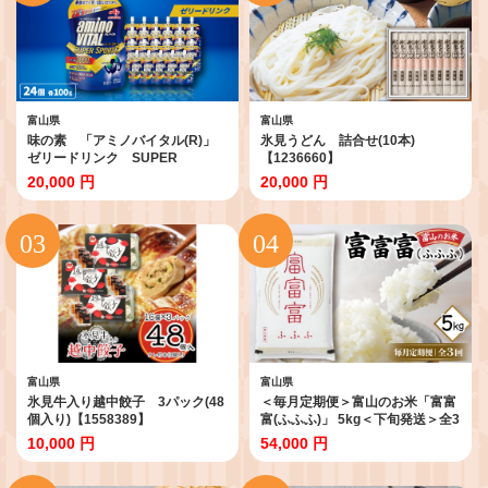
富山県
富山県
味の素 「アミノバイタル(R)」
氷見うどん 詰合せ(10本)
ゼリードリンク SUPER
【1236660】
SPORTS【1621103】
20,000 円
20,000 円
富山県
富山県
氷見牛入り越中餃子 3パック(48
＜毎月定期便＞富山のお米「富富
個入り)【1558389】
富(ふふふ)」 5kg＜下旬発送＞全3
回【4086232】
10,000 円
54,000 円