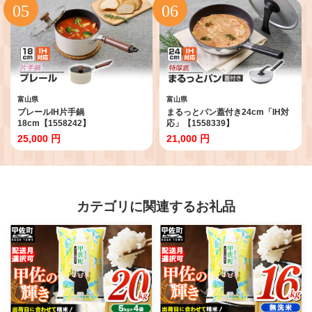
富山県
富山県
プレールIH片手鍋
まるっとパン蓋付き24cm「IH対
18cm【1558242】
応」【1558339】
25,000 円
21,000 円
カテゴリに関連するお礼品