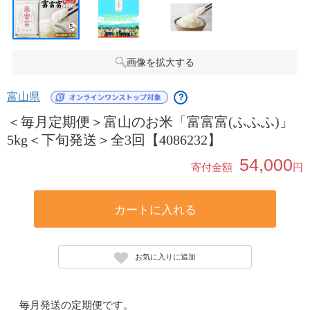
画像を拡大する
富山県
？
＜毎月定期便＞富山のお米「富富富(ふふふ)」
5kg＜下旬発送＞全3回【4086232】
54,000
寄付金額
円
カートに入れる
お気に入りに追加
毎月発送の定期便です。