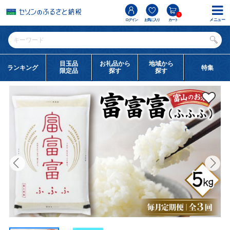
0
メニュー
ログイン
お気に入り
カート
目玉品
お礼品から
地域から
ランキング
特集
限定品
探す
探す