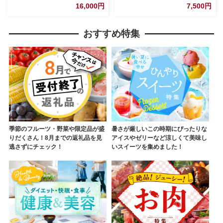
応援 ひのひかり 森のくまさん
安心 美味しい 茨城県 五霞町
16,000円
7,500円
おすすめ 熊本県 甲佐町【価格
改定ZL】
おすすめ特集
季節のフルーツ・野菜や限定品が盛
暑さが厳しいこの時期にぴったりな
りだくさん！8月までの返礼品を見
アイスやゼリーなど涼しくて美味し
逃さずにチェック！
いスイーツを集めました！