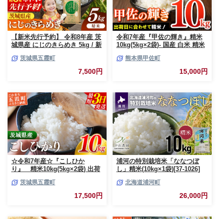
【新米先行予約】 令和8年産 茨
令和7年産『甲佐の輝き』精米
城県産 にじのきらめき 5kg / 新
10kg(5kg×2袋)- 国産 白米 精米
米 先行受付 先行予約 2026年 米
お米 ブレンド米 複数原料米 訳
茨城県五霞町
熊本県甲佐町
お米 精米 旨味 安心 美味しい
あり 厳選 マイスター 生活応援
茨城県 五霞町
ひのひかり 森のくまさん おす
7,500円
15,000円
すめ 熊本県 甲佐町【価格改定
ZO】
☆令和7年産☆『こしひか
浦河の特別栽培米「ななつぼ
り』 精米10kg(5kg×2袋) 出荷
し」精米(10kg×1袋)[37-1026]
日に合わせて精米 コシヒカリ
茨城県五霞町
北海道浦河町
米 お米 10kg コメ こめ 人気 銘
柄 家計応援 中山産業 家庭用 茨
17,500円
26,000円
城県産 茨城県 五霞町【価格変
更AB】