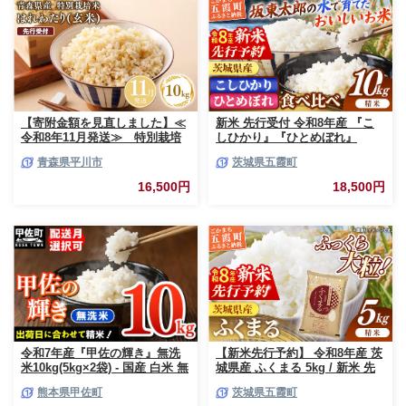
【寄附金額を見直しました】≪
新米 先行受付 令和8年産 『こ
令和8年11月発送≫ 特別栽培
しひかり』『ひとめぼれ』
米 はれわたり玄米10kg【青森
10kg (各5kg×1袋ずつ) 米 お米
青森県平川市
茨城県五霞町
県 平川市】
白米 コメ こめ 食べ比べセット
コシヒカリ ひとめぼれ 先行予
16,500円
18,500円
約 2026年 人気 家計応援 単一米
茨城県 五霞町
令和7年産『甲佐の輝き』無洗
【新米先行予約】 令和8年産 茨
米10kg(5kg×2袋) - 国産 白米 無
城県産 ふくまる 5kg / 新米 先
洗米 お米 ブレンド米 複数原料
行受付 先行予約 2026年 米 お米
熊本県甲佐町
茨城県五霞町
米 訳あり 厳選 マイスター 生活
精米 特A米 特A 特A評価 旨味