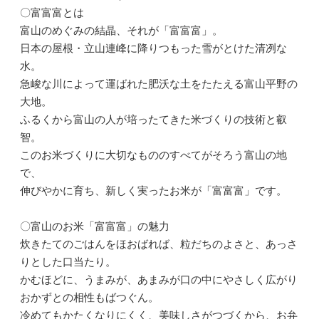
〇富富富とは
富山のめぐみの結晶、それが「富富富」。
日本の屋根・立山連峰に降りつもった雪がとけた清冽な
水。
急峻な川によって運ばれた肥沃な土をたたえる富山平野の
大地。
ふるくから富山の人が培ったてきた米づくりの技術と叡
智。
このお米づくりに大切なもののすべてがそろう富山の地
で、
伸びやかに育ち、新しく実ったお米が「富富富」です。
〇富山のお米「富富富」の魅力
炊きたてのごはんをほおばれば、粒だちのよさと、あっさ
りとした口当たり。
かむほどに、うまみが、あまみが口の中にやさしく広がり
おかずとの相性もばつぐん。
冷めてもかたくなりにくく、美味しさがつづくから、お弁