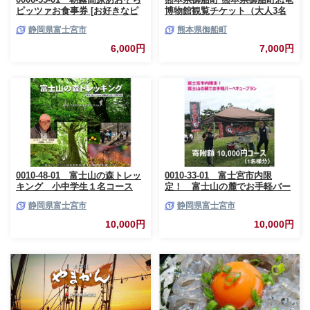
ピッツァお食事券 [お好きなピ
博物館観覧チケット（大人3名
ッツァ1枚]
様） 《30日以内に出荷予定(土
静岡県富士宮市
熊本県御船町
日祝除く)》 熊本県御船町恐竜
博物館
6,000円
7,000円
0010-48-01 富士山の森トレッ
0010-33-01 富士宮市内限
キング 小中学生１名コース
定！ 富士山の麓でお手軽バー
ベキュープラン 1万円コース
静岡県富士宮市
静岡県富士宮市
（BBQ1人前）
10,000円
10,000円