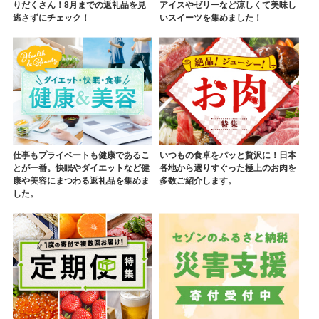
りだくさん！8月までの返礼品を見
アイスやゼリーなど涼しくて美味し
逃さずにチェック！
いスイーツを集めました！
仕事もプライベートも健康であるこ
いつもの食卓をパッと贅沢に！日本
とが一番。快眠やダイエットなど健
各地から選りすぐった極上のお肉を
康や美容にまつわる返礼品を集めま
多数ご紹介します。
した。