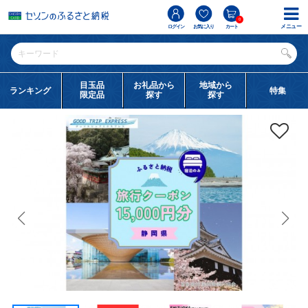
0
メニュー
ログイン
お気に入り
カート
目玉品
お礼品から
地域から
ランキング
特集
限定品
探す
探す