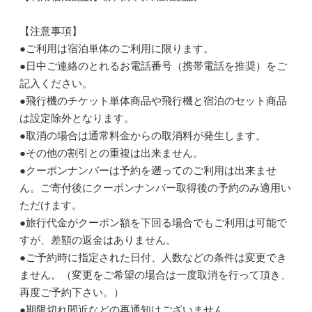
【注意事項】
●ご利用は宿泊単体のご利用に限ります。
●日中ご連絡のとれるお電話番号（携帯電話を推奨）をご
記入ください。
●飛行機のチケット単体商品や飛行機と宿泊のセット商品
は設定除外となります。
●取消の場合は通常料金からの取消料が発生します。
●その他の割引との重複は出来ません。
●クーポンナンバーは予約を遡ってのご利用は出来ませ
ん。ご寄付後にクーポンナンバー取得後の予約のみ適用い
ただけます。
●旅行代金がクーポン額を下回る場合でもご利用は可能で
すが、差額の返金はありません。
●ご予約時に指定された日付、人数などの条件は変更でき
ません。（変更をご希望の場合は一度取消を行って頂き、
再度ご予約下さい。）
●期限切れ間近などの再通知はございません。