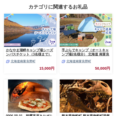
ポン 店頭 オンライン ネット予約
電話 有効期間3年
カテゴリに関連するお礼品
かなやま湖畔キャンプ場シーズ
手ぶらでキャンプ（オートキャ
ンパスチケット（3名様まで）
ンプ場2名様分） 北海道 南富良
北海道 南富良野町 キャンプ か
野町 オートキャンプ キャンプ
北海道南富良野町
北海道南富良野町
なやま湖 宿泊券 入場券 シーズ
かなやま湖 宿泊券 チケット 入
ン券 大浴場 トイレ
場券 体験チケット ドックラン
15,000円
50,000円
0006-55-01 朝霧高原あおぞら
熊本県御船町 熊本県御船町恐竜