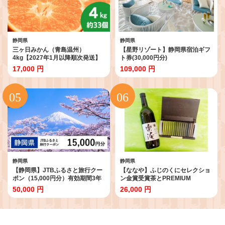
静岡県
静岡県
三ヶ日みかん（青島温州）
【星野リゾート】静岡県宿泊ギフ
4kg【2027年1月以降順次発送】
ト券(30,000円分)
17,000 円
109,000 円
静岡県
静岡県
【静岡県】JTBふるさと旅行クー
【ななや】ふじのくにセレクショ
ポン（15,000円分）有効期間3年
ン金賞受賞茶とPREMIUM
（Eメール発行）｜旅行 トラベル
MATCHA７チョコ（700ml×1瓶
50,000 円
26,000 円
予約 国内旅行 JTB 宿泊 観光 体験
＋16本×1箱）
旅行券 宿泊券 旅行予約 温泉 ホテ
ル 旅館 チケット 子供 子連れ カッ
プル 家族 人気 おすすめ 旅行クー