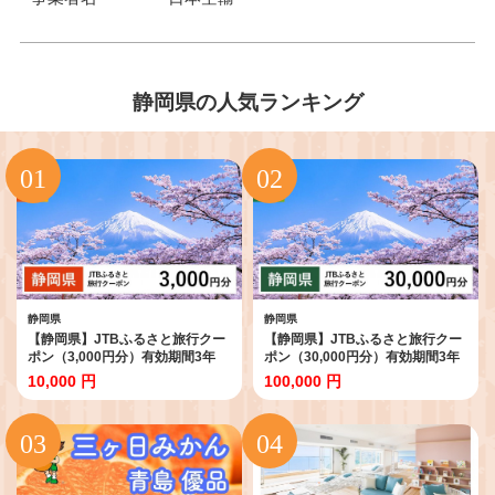
静岡県の人気ランキング
静岡県
静岡県
【静岡県】JTBふるさと旅行クー
【静岡県】JTBふるさと旅行クー
ポン（3,000円分）有効期間3年
ポン（30,000円分）有効期間3年
（Eメール発行）｜旅行 トラベル
（Eメール発行）｜旅行 トラベル
10,000 円
100,000 円
予約 国内旅行 JTB 宿泊 観光 体験
予約 国内旅行 JTB 宿泊 観光 体験
旅行券 宿泊券 旅行予約 温泉 ホテ
旅行券 宿泊券 旅行予約 温泉 ホテ
ル 旅館 チケット 子供 子連れ カッ
ル 旅館 チケット 子供 子連れ カッ
プル 家族 人気 おすすめ 旅行クー
プル 家族 人気 おすすめ 旅行クー
ポン 店頭 オンライン ネット予約
ポン 店頭 オンライン ネット予約
電話 有効期間3年
電話 有効期間3年