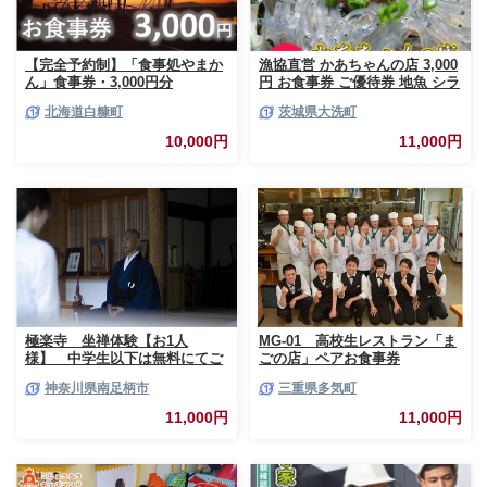
【完全予約制】「食事処やまか
漁協直営 かあちゃんの店 3,000
ん」食事券・3,000円分
円 お食事券 ご優待券 地魚 シラ
ス 生シラス丼 漁師料理 旬の魚
北海道白糠町
茨城県大洗町
10,000円
11,000円
極楽寺 坐禅体験【お1人
MG-01 高校生レストラン「ま
様】 中学生以下は無料にてご
ごの店」ペアお食事券
一緒にご参加いただけます【 神
神奈川県南足柄市
三重県多気町
奈川県 南足柄市 】
11,000円
11,000円