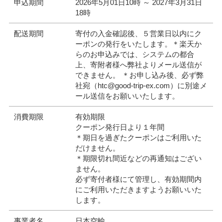
申込期間
2026年5月01日10時 ～ 2027年3月31日
18時
配送期間
寄付の入金確認後、５営業日以内にク
ーポンの発行をいたします。＊楽天か
らのお申込みでは、システムの都合
上、寄附者様へ弊社よりメール送信が
できません。 ＊お申し込み後、必ず弊
社宛（htc@good-trip-ex.com）に別途メ
ール送信をお願いいたします。
消費期限
有効期限
クーポン発行日より１年間
＊期日を過ぎたクーポンはご利用いた
だけません。
＊期限切れ間近などの再通知はござい
ません。
必ず寄付者様にて管理し、有効期間内
にご利用いただきますようお願いいた
します。
事業者名
日本空輸