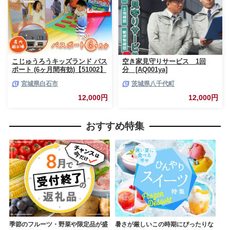
こじゅうろうキッズランド パス
空き家見守りサービス 1回
ポート (6ヶ月間有効)【51002】
分 [AQ001ya]
宮城県白石市
茨城県八千代町
12,000円
12,000円
おすすめ特集
季節のフルーツ・野菜や限定品が盛
暑さが厳しいこの時期にぴったりな