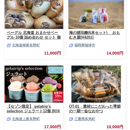
ベーグル 北海道 おまかせベー
海の琥珀糖(6本セット) おも
グル 10個 詰め合わせ セット 個
むき屋[H4201]
包装 小分け 食べ比べ パン 天然
北海道南富良野町
福岡県福津市
酵母 天然酵母パン ナッツ チョ
コ チーズ レーズン いちじく ベ
11,000円
14,000円
ーコン ソーセージ キャラメル
ゴマ 甘納豆 全粒粉 くるみ
【セゾン限定】 gelatrip's
OT-01 素材にこだわった季節
selection ジェラート12個 BOX
の一期一会なおやつ
北海道 上富良野町 アイス アイ
北海道上富良野町
三重県多気町
スクリーム ジェラート デザー
ト ギフト 贈呈 贈り物 ミルク
17,000円
10,000円
生乳 牛乳 お菓子 スイーツ 冷凍