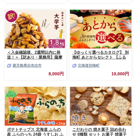
＜入金確認後、2週間以内に発
【ゆっくり選べるカタログ】 別
送！＞【訳あり・業務用】薩摩
海町 あとからセレクト 【ふる
おいも棒セット 計
さとギフト】 寄附1万円相当 あ
鹿児島県志布志市
北海道別海町
1.8kg(900g×2袋) p8-142-2w
とから選べる！ ギフト いくら
ほたて 海鮮 牛肉 ケーキ アイス
8,000円
10,000円
【BY0000010】（ 後から選べ
る カタログ カタログポイント
カタログギフト あとからカタロ
グ あとからカタログポイント
あとからカタログギフト ふるさ
と納税 ）
ポテトチップス 北海道 ふらの
こだわりの 焼き菓子 詰め合わ
産 ふらのっち 24袋 うすしお ふ
せ 8種類 セット お菓子 焼菓子