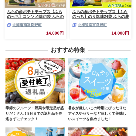
ふらの産ポテトチップス【ふら
ふらの産ポテトチップス【ふら
のっち】コンソメ味24袋 ふらの
のっち】のり塩味24袋 ふらの農
農業協同組合(南富良野町) ジャ
業協同組合(南富良野町) ジャガ
北海道南富良野町
北海道南富良野町
ガイモ コンソメ 芋 菓子 スナッ
イモ のり塩 芋 菓子 スナック
ク じゃがいも お菓子 ポテチ 1
じゃがいも お菓子 ポテチ 1箱
14,000円
14,000円
箱
おすすめ特集
季節のフルーツ・野菜や限定品が盛
暑さが厳しいこの時期にぴったりな
りだくさん！8月までの返礼品を見
アイスやゼリーなど涼しくて美味し
逃さずにチェック！
いスイーツを集めました！