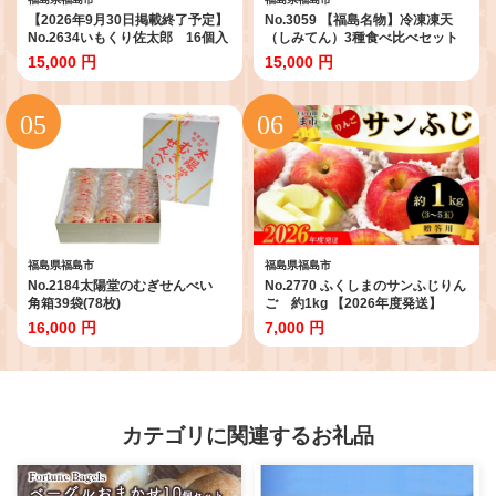
【2026年9月30日掲載終了予定】
No.3059 【福島名物】冷凍凍天
No.2634いもくり佐太郎 16個入
（しみてん）3種食べ比べセット
10個入
15,000 円
15,000 円
福島県福島市
福島県福島市
No.2184太陽堂のむぎせんべい
No.2770 ふくしまのサンふじりん
角箱39袋(78枚)
ご 約1kg 【2026年度発送】
No.2419_2431_2770_2771_277
16,000 円
7,000 円
2_2773
カテゴリに関連するお礼品