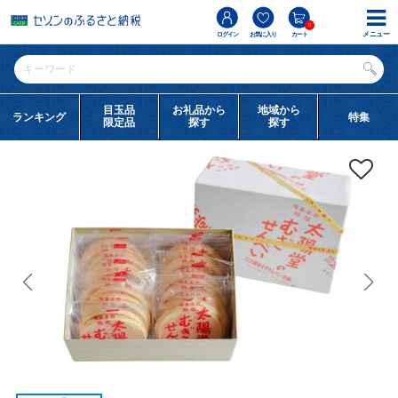
0
メニュー
ログイン
お気に入り
カート
目玉品
お礼品から
地域から
ランキング
特集
限定品
探す
探す