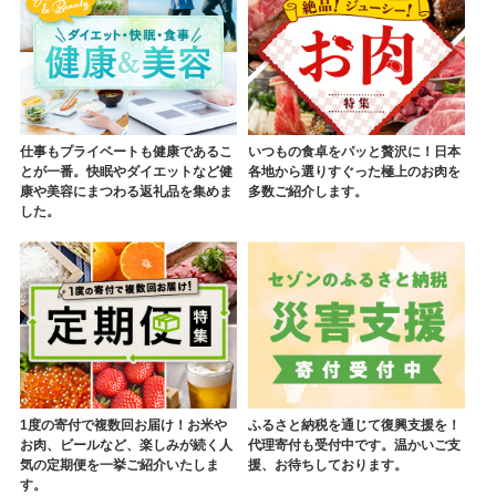
仕事もプライベートも健康であるこ
いつもの食卓をパッと贅沢に！日本
とが一番。快眠やダイエットなど健
各地から選りすぐった極上のお肉を
康や美容にまつわる返礼品を集めま
多数ご紹介します。
した。
1度の寄付で複数回お届け！お米や
ふるさと納税を通じて復興支援を！
お肉、ビールなど、楽しみが続く人
代理寄付も受付中です。温かいご支
気の定期便を一挙ご紹介いたしま
援、お待ちしております。
す。