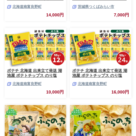
らの農業協同組合 じゃがいも
スイーツ 洋菓子 [BZ03-NT]
北海道南富良野町
茨城県つくばみらい市
スナック スナック菓子 ポテト
チップ チップス ポテト 芋 菓子
14,000円
7,000円
お菓子 おやつ 箱 農協 ギフト
お土産 ふらのッち ジャガイモ
ポテチ 北海道 出来立て発送 湖
ポテチ 北海道 出来立て発送 湖
池屋 ポテトチップス のり塩
池屋 ポテトチップス のり塩
55g×12袋 南富良野町振興公社
55g×24袋 南富良野町振興公社
北海道南富良野町
北海道南富良野町
じゃがいも スナック スナック
じゃがいも スナック スナック
菓子 ポテトチップ チップス ポ
菓子 ポテトチップ チップス ポ
10,000円
16,000円
テト 芋 菓子 お菓子 おやつ 大
テト 芋 菓子 お菓子 おやつ 大
容量 箱 元祖 ジャガイモ コイケ
容量 箱 元祖 ジャガイモ コイケ
ヤ 富良野
ヤ 富良野