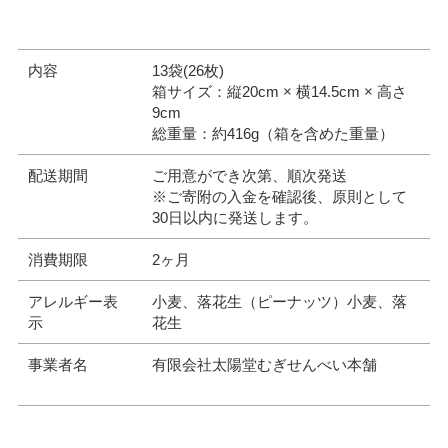
内容
13袋(26枚)
箱サイズ：縦20cm × 横14.5cm × 高さ
9cm
総重量：約416g（箱を含めた重量）
配送期間
ご用意ができ次第、順次発送
※ご寄附の入金を確認後、原則として
30日以内に発送します。
消費期限
2ヶ月
アレルギー表
小麦、落花生（ピーナッツ）小麦、落
示
花生
事業者名
有限会社太陽堂むぎせんべい本舗