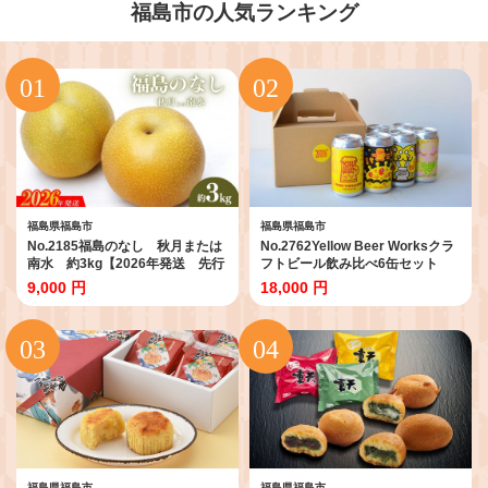
福島市の人気ランキング
福島県福島市
福島県福島市
No.2185福島のなし 秋月または
No.2762Yellow Beer Worksクラ
南水 約3kg【2026年発送 先行
フトビール飲み比べ6缶セット
予約】
9,000 円
18,000 円
福島県福島市
福島県福島市