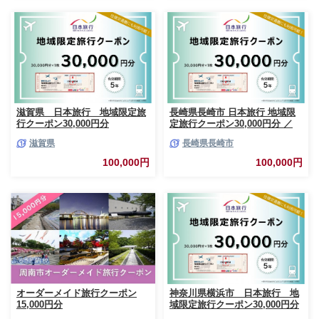
滋賀県 日本旅行 地域限定旅
長崎県長崎市 日本旅行 地域限
行クーポン30,000円分
定旅行クーポン30,000円分 ／
チケット 旅行 宿泊券 ホテル 観
滋賀県
長崎県長崎市
光 旅行 旅行券 長崎県 長崎市
長崎市旅行
100,000円
100,000円
オーダーメイド旅行クーポン
神奈川県横浜市 日本旅行 地
15,000円分
域限定旅行クーポン30,000円分