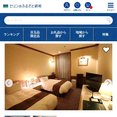
0
メニュー
ログイン
お気に入り
カート
目玉品
お礼品から
地域から
ランキング
特集
限定品
探す
探す