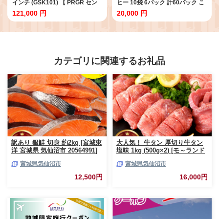
インチ (GSK101) 【 PRGR セン
ヒー 10袋 6パック 計60パック こ
ターシャフト ゴルフクラブ ゴル
ーひー コーヒー 珈琲 coffee ko-
121,000 円
20,000 円
フ パター ゴルフ用品 2023年モデ
hi- KO-HI- co-hi- CO-HI- COFFEE
ル SB構造 ブレード型 オフセット
ドリップ ドリップコーヒー ドリ
】
ップバッグ 珈琲 使い切り ドリッ
プ パック 簡単 アラビカ種 ドリッ
プパック プレゼント ドリップコ
ーヒー ドリップ珈琲 どりっぷ ド
カテゴリに関連するお礼品
リップパック ギフト 送料無料 神
奈川県 平塚市
訳あり 銀鮭 切身 約2kg [宮城東
大人気！ 牛タン 厚切り牛タン
洋 宮城県 気仙沼市 20564991]
塩味 1kg (500g×2) [モ～ランド
鮭 魚介類 海鮮 訳アリ 規格外
宮城県 気仙沼市 20564660] 肉
宮城県気仙沼市
宮城県気仙沼市
不揃い さけ サケ 鮭切身 シャケ
牛肉 精肉 牛たん 牛タン塩 牛た
切り身 冷凍 家庭用 おかず 弁当
ん塩 冷凍 焼肉 BBQ アウトドア
12,500円
16,000円
支援 サーモン 銀鮭切り身 魚 わ
バーベキュー 厚切り タン
けあり