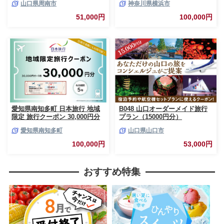
山口県周南市
神奈川県横浜市
51,000円
100,000円
愛知県南知多町 日本旅行 地域
B048 山口オーダーメイド旅行
限定 旅行クーポン 30,000円分
プラン（15000円分）
旅行 旅行券 観光 レジャー 宿泊
愛知県南知多町
山口県山口市
アウトドア 温泉 リフレッシュ
家族 友人 カップル 愛知 南知多
100,000円
53,000円
おすすめ特集