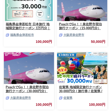
福島県会津若松市 日本旅行 地
PeachでGo！！泉佐野市宿泊
域限定旅行クーポン 3万円分｜
旅行クーポン（15,000円分）
トラベルクーポン 納税チケット
【宿泊 旅行 ホテル トラベル】
福島県会津若松市
大阪府泉佐野市
旅行 宿泊券 ホテル 観光 旅行
050F082
旅行券 交通費 体験 宿泊 夏休み
100,000円
50,000円
冬休み 家族旅行 ひとり旅 カッ
プル 夫婦 親子 会津若松旅行
[0819]
PeachでGo！！泉佐野市宿泊
佐賀県 地域限定旅行クーポン
旅行クーポン（30,000円分）
30,000円分 / 旅行券 / 佐賀県 /
【宿泊 旅行 ホテル トラベル】
日本旅行 [41AAAB002]
大阪府泉佐野市
佐賀県
100F019
100,000円
100,000円