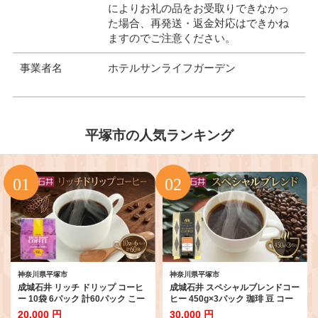
によりお礼の品をお受取りできなかっ
た場合、再発送・返金対応はできかね
ますのでご注意ください。
事業者名
ホテルサンライフガーデン
平塚市の人気ランキング
神奈川県平塚市
神奈川県平塚市
成城石井 リッチ ドリップ コーヒ
成城石井 スペシャルブレンドコー
ー 10袋 6パック 計60パック こー
ヒー 450g×3パック 珈琲 豆 コー
ひー コーヒー 珈琲 coffee ko-hi-
ヒー豆 コーヒー 珈琲豆 香り コク
20,000 円
30,000 円