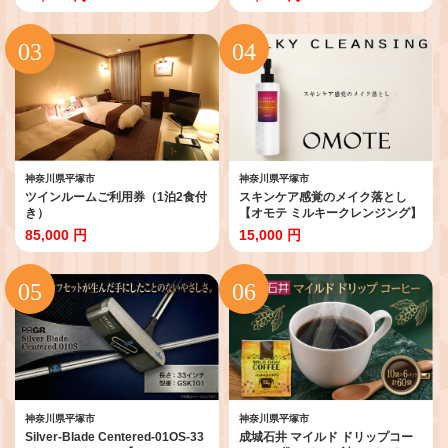
KO-HI- co-hi- CO-HI- COFFEE ド
アラビカ種 プレゼント ギフト 送
リップ ドリップコーヒー ドリッ
料無料 神奈川県 平塚市 【豆】
プバッグ 珈琲 使い切り ドリップ
パック 簡単 アラビカ種 ドリップ
パック プレゼント ドリップコー
ヒー ドリップ珈琲 どりっぷ ドリ
ップパック ギフト 送料無料 神奈
川県 平塚市
神奈川県平塚市
神奈川県平塚市
ツインルームご利用券（1泊2食付
スキンケア感覚のメイク落とし
き）
【オモテ ミルキークレンジング】
200mL
85,000 円
15,000 円
神奈川県平塚市
神奈川県平塚市
Silver-Blade Centered-01OS-33
成城石井 マイルド ドリップコー