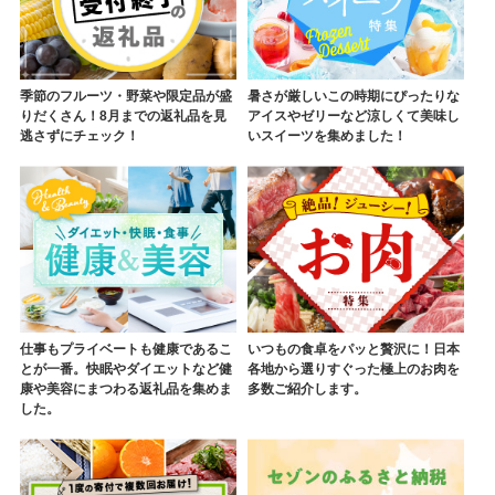
季節のフルーツ・野菜や限定品が盛
暑さが厳しいこの時期にぴったりな
りだくさん！8月までの返礼品を見
アイスやゼリーなど涼しくて美味し
逃さずにチェック！
いスイーツを集めました！
仕事もプライベートも健康であるこ
いつもの食卓をパッと贅沢に！日本
とが一番。快眠やダイエットなど健
各地から選りすぐった極上のお肉を
康や美容にまつわる返礼品を集めま
多数ご紹介します。
した。