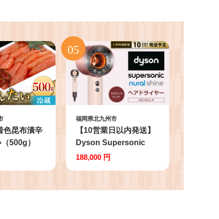
市
福岡県北九州市
着色昆布漬辛
【10営業日以内発送】
（500g）
Dyson Supersonic
Nural™ Shine ヘアド
188,000 円
ライヤー
（HD16VLP） セラミ
ックピンク ダイソン ド
ライヤー 髪 速乾 家電
電化製品 福岡県 北九州