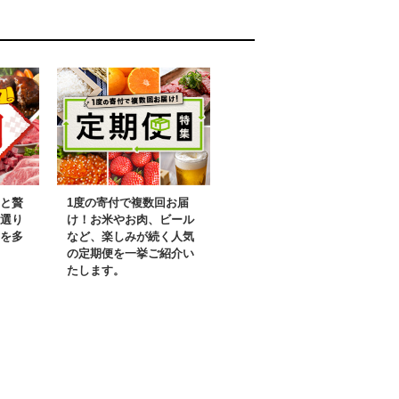
市
と贅
1度の寄付で複数回お届
選り
け！お米やお肉、ビール
を多
など、楽しみが続く人気
の定期便を一挙ご紹介い
たします。