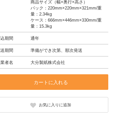
商品サイズ（幅×奥行×高さ）
パック：220mm×220mm×321mm/重
量：2.34kg
ケース：666mm×446mm×330mm/重
量：15.3kg
申込期間
通年
配送期間
準備ができ次第、順次発送
事業者名
大分製紙株式会社
カートに入れる
お気に入りに追加