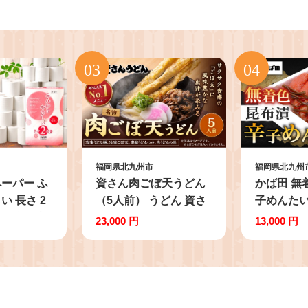
福岡県北九州市
福岡県北九州
ーパー ふ
資さん肉ごぼ天うどん
かば田 無
い 長さ 2
（5人前） うどん 資さ
子めんたい
 ダブル 計
んうどん 肉ごぼ天うど
23,000 円
13,000 円
 防災
ん