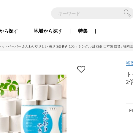
から
探す
地域から
探す
特集
ットペーパー ふんわりやさしい 長さ 2倍巻き 100ｍ シングル 計72個 日本製 防災 / 福岡
福
ト
2