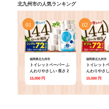
北九州市の人気ランキング
福岡県北九州市
福岡県北九州市
トイレットペーパー ふ
トイレットペ
んわりやさしい 長さ 2
んわりやさし
倍巻き 100ｍ シングル
倍巻き 50ｍ
15,000 円
15,000 円
計72個 日本製 防災
72個 日本製