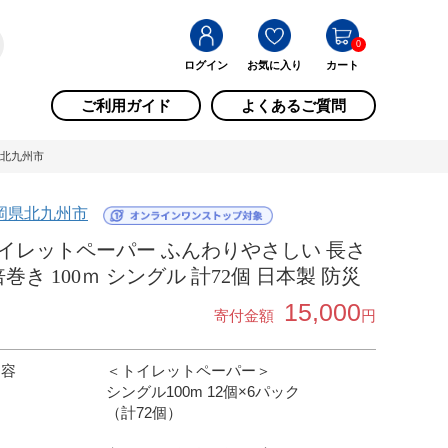
0
ログイン
お気に入り
カート
ご利用ガイド
よくあるご質問
県北九州市
岡県北九州市
イレットペーパー ふんわりやさしい 長さ
倍巻き 100ｍ シングル 計72個 日本製 防災
15,000
寄付金額
円
内容
＜トイレットペーパー＞
シングル100m 12個×6パック
（計72個）