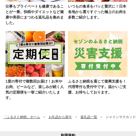
仕事もプライベートも健康であるこ
いつもの食卓をパッと贅沢に！日本
とが一番。快眠やダイエットなど健
各地から選りすぐった極上のお肉を
康や美容にまつわる返礼品を集めま
多数ご紹介します。
した。
1度の寄付で複数回お届け！お米や
ふるさと納税を通じて復興支援を！
お肉、ビールなど、楽しみが続く人
代理寄付も受付中です。温かいご支
気の定期便を一挙ご紹介いたしま
援、お待ちしております。
す。
「ふるさと納税」ホーム
お礼品から探す
返礼品一覧
シャインマスカット晴
利用規約