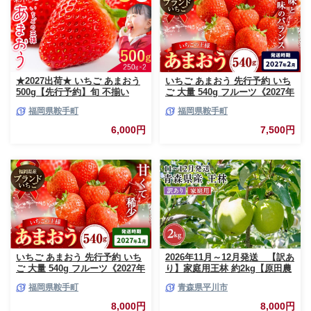
★2027出荷★ いちご あまおう
いちご あまおう 先行予約 いち
500g【先行予約】旬 不揃い
ご 大量 540g フルーツ《2027年
【着日指定不可】《2027年2月
2月上旬-2月末頃出荷》苺 旬 く
福岡県鞍手町
福岡県鞍手町
中旬-3月中旬頃出荷》福岡名産
だもの 果物 福岡県 鞍手町【配
品 果物 くだもの フルーツ いち
送不可地域あり】
6,000円
7,500円
ご 苺 イチゴ【配送不可地域:離
島】
いちご あまおう 先行予約 いち
2026年11月～12月発送 【訳あ
ご 大量 540g フルーツ《2027年
り】家庭用王林 約2kg【原田農
1月上旬-1月末頃出荷》苺 旬 く
園】 家庭用 青森 青森県産 平川
福岡県鞍手町
青森県平川市
だもの 果物 福岡県 鞍手町【配
りんご リンゴ 林檎 くだもの 果
送不可地域あり】
物 フルーツ
8,000円
8,000円