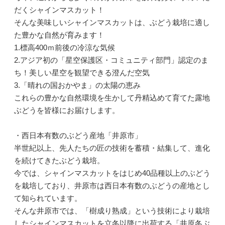
だくシャインマスカット！
そんな美味しいシャインマスカットは、ぶどう栽培に適し
た豊かな自然が育みます！
1.標高400ｍ前後の冷涼な気候
2.アジア初の「星空保護区・コミュニティ部門」認定のま
ち！美しい星空を観望できる澄んだ空気
3.「晴れの国おかやま」の太陽の恵み
これらの豊かな自然環境を生かして丹精込めて育てた露地
ぶどうを皆様にお届けします。
・西日本有数のぶどう産地「井原市」
半世紀以上、先人たちの匠の技術を蓄積・結集して、進化
を続けてきたぶどう栽培。
今では、シャインマスカットをはじめ40品種以上のぶどう
を栽培しており、井原市は西日本有数のぶどうの産地とし
て知られています。
そんな井原市では、「樹成り熟成」という技術により栽培
したシャインマスカットを立冬以降に出荷する「井原冬ぶ