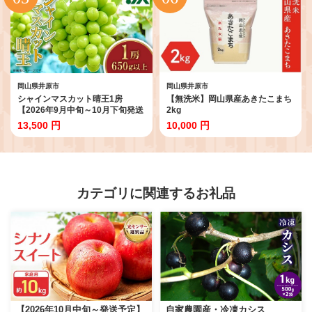
岡山県井原市
岡山県井原市
シャインマスカット晴王1房
【無洗米】岡山県産あきたこまち
【2026年9月中旬～10月下旬発送
2kg
予定】（いばら愛菜館）
13,500 円
10,000 円
カテゴリに関連するお礼品
【2026年10月中旬～発送予定】
自家農園産・冷凍カシス