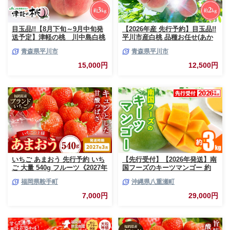
目玉品!!【8月下旬～9月中旬発
【2026年産 先行予約】目玉品!!
送予定】津軽の桃 川中島白桃
平川市産白桃 品種お任せ(あか
約3kg
つき/まどか/伊達白桃) 約2kg(6-
青森県平川市
青森県平川市
8玉)【今井農園】[hi-0064-003]
15,000円
12,500円
いちご あまおう 先行予約 いち
【先行受付】【2026年発送】南
ご 大量 540g フルーツ《2027年
国フーズのキーツマンゴー 約
3月上旬-3月末頃出荷》苺 旬 く
3kg - 先行予約 沖縄 産地直送
福岡県鞍手町
沖縄県八重瀬町
だもの 果物 福岡県 鞍手町【配
南国フルーツ 旬の味覚 沖縄県
送不可地域あり】
産 国産マンゴー 希少種 オスス
7,000円
29,000円
メ 沖縄県 八重瀬町