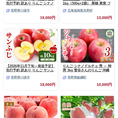
先行予約 訳あり りんご シナノ
1kg（500g×2袋） 果物 果実 フ
スイート 約10kg 24～40玉入 家
ルーツ セット 詰め合わせ
長野県小諸市
北海道南富良野町
庭用 フルーツ 果物 甘い 訳あり
おいしい 林檎
19,000円
13,000円
【2026年11月下旬～発送予定】
りんご シナノドルチェ 秀 ～ 特
先行予約 訳あり りんご サンふ
秀 3kg 菅谷さんのりんご 沖縄
じ 約10kg 24～40玉入 家庭用
県への配送不可 2026年9月下旬
長野県小諸市
長野県飯綱町
フルーツ 果物 甘い おいしい 林
頃から2026年10月上旬頃まで順
檎 リンゴ
次発送予定 令和8年度出荷分 長
19,000円
10,000円
野県 飯綱町 [0790]