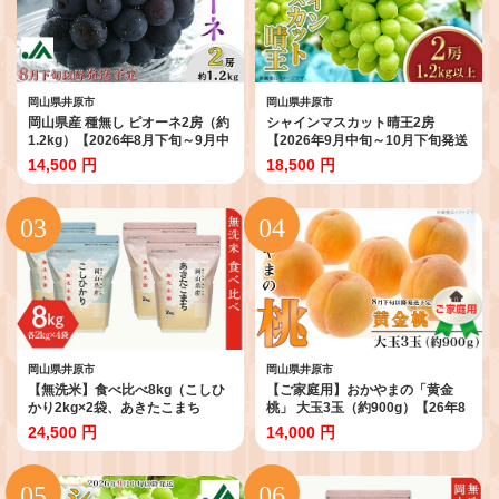
岡山県井原市
岡山県井原市
岡山県産 種無し ピオーネ2房（約
シャインマスカット晴王2房
1.2kg）【2026年8月下旬～9月中
【2026年9月中旬～10月下旬発送
旬発送予定】（いばら愛菜館）
予定】（いばら愛菜館）
14,500 円
18,500 円
岡山県井原市
岡山県井原市
【無洗米】食べ比べ8kg（こしひ
【ご家庭用】おかやまの「黄金
かり2kg×2袋、あきたこまち
桃」 大玉3玉（約900g）【26年8
2kg×2袋）
月下旬以降に順次発送】
24,500 円
14,000 円