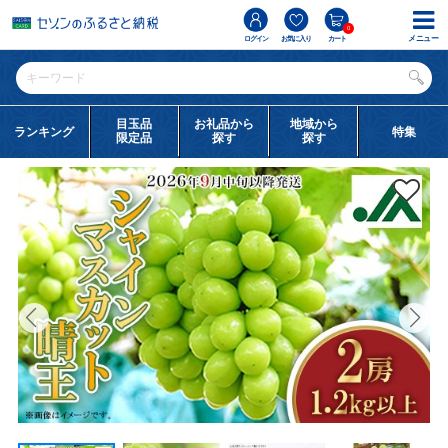
0
メニュー
ログイン
お気に入り
カート
目玉品
お礼品から
地域から
ランキング
特集
限定品
探す
探す