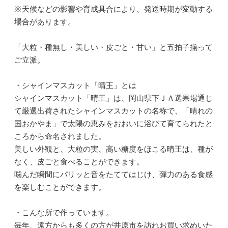
※天候などの影響や育成具合により、発送時期が変動する
場合があります。
「大粒・種無し・美しい・皮ごと・甘い」と五拍子揃って
ご立派。
・シャインマスカット「晴王」とは
シャインマスカット「晴王」は、岡山県下ＪＡ選果場通じ
て厳選出荷されたシャインマスカットの名称で、「晴れの
国おかやま」で太陽の恵みをおおいに浴びて育てられたと
ころから命名されました。
美しい外観と、大粒の実、高い糖度をほこる晴王は、種が
なく、皮ごと食べることができます。
噛んだ瞬間にパリッと音をたててはじけ、弾力のある食感
を楽しむことができます。
・こんな所で作っています。
毎年、遠方からも多くの方が井原市を訪れお買い求めいた