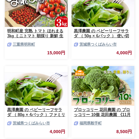
明和町産 完熟 トマト ほれまる
黒澤農園 の ベビーリーフサラ
3kg ミニトマト 朝採り 新鮮 生
ダ （ 50g × 6パック ） 使い切
鮮 野菜 あっさり
りサイズ ベビーリーフ サラダ
三重県明和町
茨城県つくばみらい市
生野菜 食べやすい 若葉 使い切
り 旬 新鮮 国産 彩り 大容量
15,000円
4,000円
[DS01-NT]
黒澤農園 の ベビーリーフサラ
ブロッコリー 花田農園 の ブロ
ダ （ 80g × 4パック ）ファミリ
ッコリー 10個 花田農園 《11月
ーサイズ ベビーリーフ サラダ
上旬-3月末頃出荷》福岡県 鞍手
茨城県つくばみらい市
福岡県鞍手町
生野菜 食べやすい 若葉 ファミ
町 ぶろっこりー 野菜 ブロッコ
リー 旬 新鮮 国産 彩り 大容量
リー 産地直送 送料無料
4,000円
8,500円
[DS02-NT]