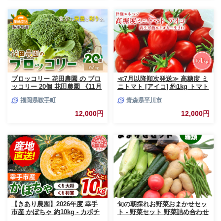
ブロッコリー 花田農園 の ブロ
≪7月以降順次発送≫ 高糖度 ミ
ッコリー 20個 花田農園 《11月
ニトマト [アイコ] 約1kg トマト
上旬-3月末頃出荷》福岡県 鞍手
とまと プチトマト 高品質 野菜
福岡県鞍手町
青森県平川市
町 ぶろっこりー 野菜 ブロッコ
やさい 減農薬 お取り寄せ 青森
リー 産地直送 送料無料
県 平川市 平川 【hi-0016-003】
12,000円
12,000円
【きあり農園】2026年度 幸手
旬の朝採れお野菜おまかせセッ
市産 かぼちゃ 約10kg - カボチ
ト - 野菜セット 野菜詰め合わせ
ャ 南瓜 くり大将 くり将軍 産地
新鮮 フレッシュ 旬の野菜 朝採