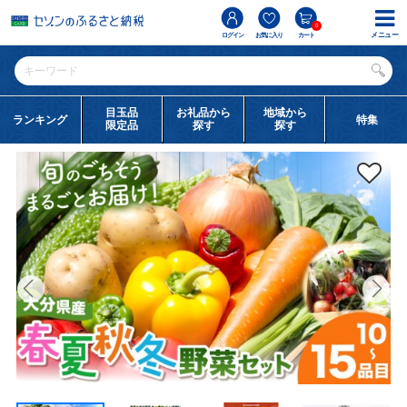
0
メニュー
ログイン
お気に入り
カート
目玉品
お礼品から
地域から
ランキング
特集
限定品
探す
探す