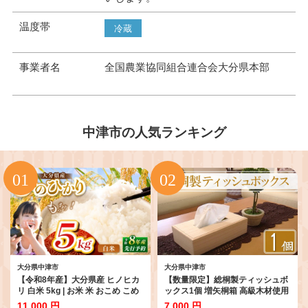
温度帯
冷蔵
事業者名
全国農業協同組合連合会大分県本部
中津市の人気ランキング
大分県中津市
大分県中津市
【令和8年産】大分県産 ヒノヒカ
【数量限定】総桐製ティッシュボ
リ 白米 5kg | お米 米 おこめ こめ
ックス1個 増矢桐箱 高級木材使用
精米 ひのひかり 単一米 ご飯 九州
手作り | 桐 桐製 木製 ティッシュ
11,000 円
7,000 円