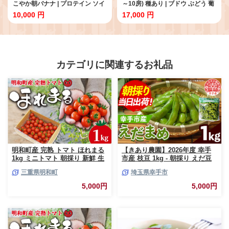
こやか朝バナナ | プロテイン ソイ
～10房) 種あり | ブドウ ぶどう 葡
プロテイン ホエイプロテイン 女
萄 果物 フルーツ くだもの 産地直
10,000 円
17,000 円
性 プロテイン 美容 プロテイン プ
送 甘い 大分県産 九州産 中津市 国
ロテインシェイカー プロテイン
産 送料無料
サプリメント タマチャンショップ
大分県 中津市
カテゴリに関連するお礼品
明和町産 完熟 トマト ほれまる
【きあり農園】2026年度 幸手
1kg ミニトマト 朝採り 新鮮 生
市産 枝豆 1kg - 朝採り えだ豆
鮮 野菜 あっさり
エダマメ 産地直送 野菜 ベジタ
三重県明和町
埼玉県幸手市
ブル 美味しい おいしい 豆 ずん
だ おつまみ 晩酌 枝豆ご飯 おす
5,000円
5,000円
すめ 送料無料 埼玉県 幸手市