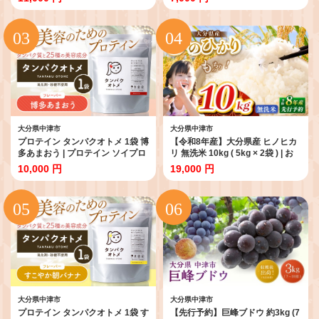
産 国産 国産米 大分県米 九州米 大
ボックス ティッシュケース ティ
分県 中津市
ッシュ箱 和風 インテリア 日用品
雑貨 大分県 中津市
大分県中津市
大分県中津市
プロテイン タンパクオトメ 1袋 博
【令和8年産】大分県産 ヒノヒカ
多あまおう | プロテイン ソイプロ
リ 無洗米 10kg ( 5kg × 2袋 ) | お
テイン ホエイプロテイン 女性 プ
米 米 おこめ こめ 精米 ひのひかり
10,000 円
19,000 円
ロテイン 美容 プロテイン プロテ
単一米 ご飯 九州産 国産 国産米 大
インシェイカー プロテイン サプ
分県米 九州米 大分県 中津市
リメント タマチャンショップ 大
分県 中津市
大分県中津市
大分県中津市
プロテイン タンパクオトメ 1袋 す
【先行予約】巨峰ブドウ 約3kg (7