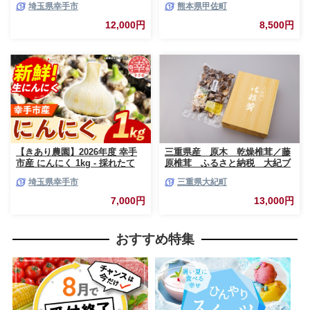
埼玉県幸手市
熊本県甲佐町
直送 野菜 ベジタブル 美味しい
れ 国産 熊本県産 お任せ 何が入
おいしい 緑黄色野菜 大容量 国
っているかはお楽しみ 7種類前
12,000円
8,500円
産 おすすめ 送料無料 埼玉県 幸
後 おすすめ 熊本県 甲佐町【価
手市
格改定】
【きあり農園】2026年度 幸手
三重県産 原木 乾燥椎茸／藤
市産 にんにく 1kg - 採れたて
原椎茸 ふるさと納税 大紀ブ
ニンニク ガーリック 産地直送
ランド お取り寄せグルメ キ
埼玉県幸手市
三重県大紀町
野菜 ベジタブル 美味しい おい
ノコ きのこ 三重県 大紀町
しい 根菜 スタミナ 大蒜 生にん
7,000円
13,000円
にく 国産 おすすめ 送料無料 埼
玉県 幸手市
おすすめ特集