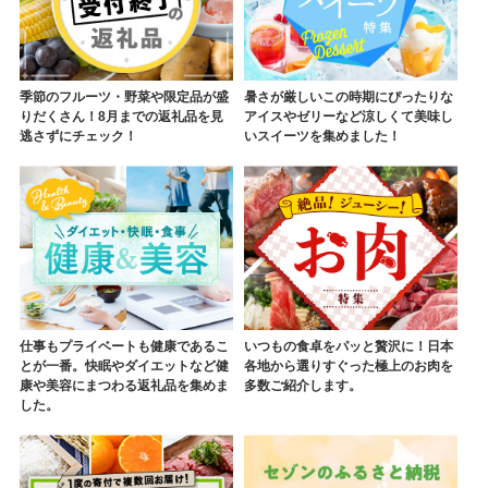
季節のフルーツ・野菜や限定品が盛
暑さが厳しいこの時期にぴったりな
りだくさん！8月までの返礼品を見
アイスやゼリーなど涼しくて美味し
逃さずにチェック！
いスイーツを集めました！
仕事もプライベートも健康であるこ
いつもの食卓をパッと贅沢に！日本
とが一番。快眠やダイエットなど健
各地から選りすぐった極上のお肉を
康や美容にまつわる返礼品を集めま
多数ご紹介します。
した。