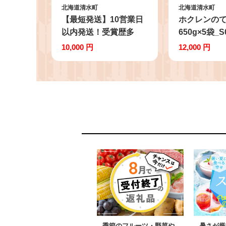
北海道清水町
北海道清水町
【最短発送】10営業日
ホクレンの
以内発送！受賞歴多
650g×5袋_S0
数！人気の牛とろフレ
10,000 円
12,000 円
ーク 140g_S006-0015
季節のフルーツ・野菜や
暑さが厳