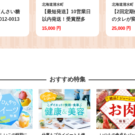
北海道清水町
北海道清水町
てんさい糖
【最短発送】10営業日
【2回定期
12-0013
以内発送！受賞歴多
のタレが
数！人気の牛とろ丼セ
ろ丼セット
15,000 円
25,000 円
ット 180g 牛とろのお
フレーク 
肉でつくった醤入り牛
丼 牛トロ
とろ丼のたれ付き 牛と
_S006-02
ろフレーク 牛とろ 牛ト
ロ丼 牛トロフレーク
_S006-0189
おすすめ特集
しいこの時期に
仕事もプライベートも健
いつもの食卓をパッ