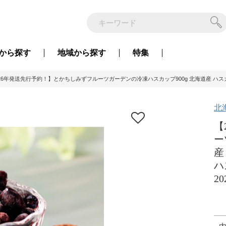
から
探す
地域から
探す
特集
26年発送先行予約！】とかちしみずフルーツガーデンの冷凍ハスカップ900g 北海道産 ハスカップ 産
北
【
ー
産
ハ
20