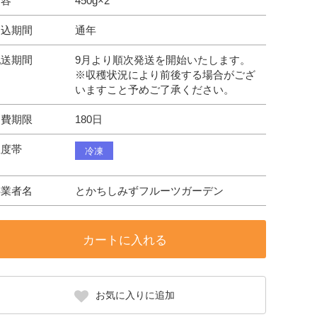
内容
450g×2
申込期間
通年
配送期間
9月より順次発送を開始いたします。
※収穫状況により前後する場合がござ
いますこと予めご了承ください。
消費期限
180日
温度帯
冷凍
事業者名
とかちしみずフルーツガーデン
カートに入れる
お気に入りに追加