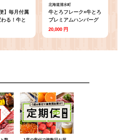
北海道清水町
便】毎月付属
牛とろフレーク×牛とろ
変わる！牛と
プレミアムハンバーグ
140g 牛とろ
セット 牛とろ 牛トロ丼
20,000 円
牛とろ 牛トロ
牛トロフレークハンバ
フレーク
ーグ 牛トロ ギュウトロ
65
ご飯のお供 焼くだけ
_S006-0177
と贅
1度の寄付で複数回お届