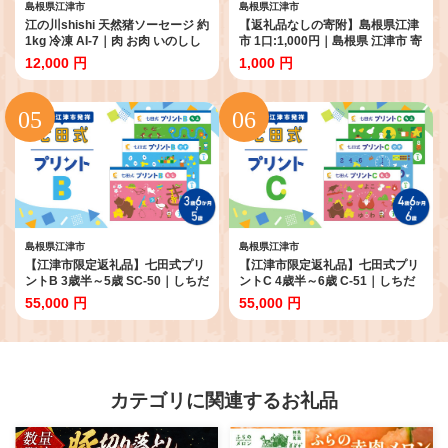
島根県江津市
島根県江津市
江の川shishi 天然猪ソーセージ 約
【返礼品なしの寄附】島根県江津
1kg 冷凍 AI-7｜肉 お肉 いのしし
市 1口:1,000円｜島根県 江津市 寄
肉 イノシシ肉 猪肉 ジビエ ジビエ
付 寄附 応援 おうえん 支援 しえん
12,000 円
1,000 円
料理 ソーセージ ウインナー 焼き
応援寄付金 支援寄付金 寄付のみ
肉 大容量 セット 送料無料 島根県
返礼品なし 返礼品なしの寄付
江津市
1,000円
島根県江津市
島根県江津市
【江津市限定返礼品】七田式プリ
【江津市限定返礼品】七田式プリ
ントB 3歳半～5歳 SC-50｜しちだ
ントC 4歳半～6歳 C-51｜しちだ
七田式 七田式教育 七田式プリン
七田式 七田式教育 七田式プリン
55,000 円
55,000 円
ト 年少 年中 就学前 幼児 子育て
ト 年中 年長 就学前 幼児 子育て
教育 教材 こども 子ども 知育 プリ
教育 教材 こども 子ども 知育 プリ
ント 勉強 学習習慣 セット トレー
ント 勉強 学習習慣 セット トレー
ニング 島根県 江津市 しちだ・教
ニング 島根県 江津市 しちだ・教
育研究所
育研究所
カテゴリに関連するお礼品