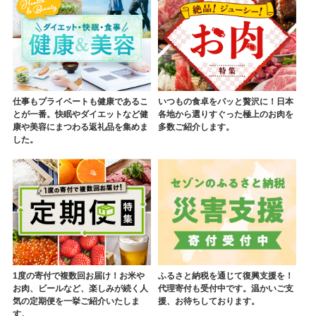
仕事もプライベートも健康であるこ
いつもの食卓をパッと贅沢に！日本
とが一番。快眠やダイエットなど健
各地から選りすぐった極上のお肉を
康や美容にまつわる返礼品を集めま
多数ご紹介します。
した。
1度の寄付で複数回お届け！お米や
ふるさと納税を通じて復興支援を！
お肉、ビールなど、楽しみが続く人
代理寄付も受付中です。温かいご支
気の定期便を一挙ご紹介いたしま
援、お待ちしております。
す。