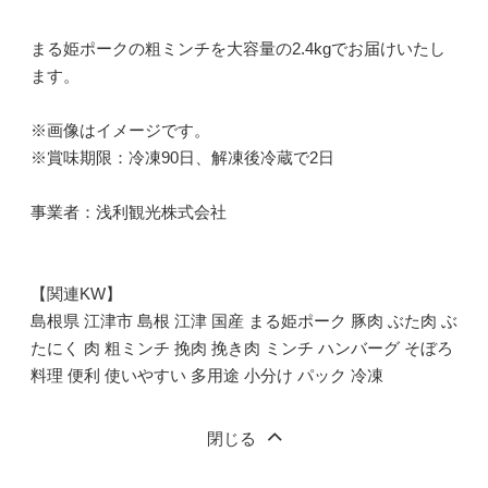
まる姫ポークの粗ミンチを大容量の2.4kgでお届けいたし
ます。
※画像はイメージです。
※賞味期限：冷凍90日、解凍後冷蔵で2日
事業者：浅利観光株式会社
【関連KW】
島根県 江津市 島根 江津 国産 まる姫ポーク 豚肉 ぶた肉 ぶ
たにく 肉 粗ミンチ 挽肉 挽き肉 ミンチ ハンバーグ そぼろ
料理 便利 使いやすい 多用途 小分け パック 冷凍
閉じる