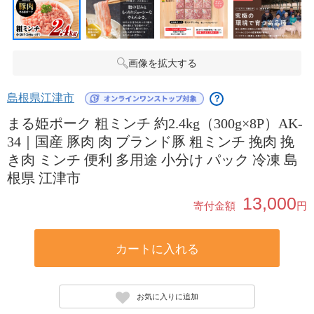
画像を拡大する
島根県江津市
？
まる姫ポーク 粗ミンチ 約2.4kg（300g×8P）AK-
34｜国産 豚肉 肉 ブランド豚 粗ミンチ 挽肉 挽
き肉 ミンチ 便利 多用途 小分け パック 冷凍 島
根県 江津市
13,000
寄付金額
円
カートに入れる
お気に入りに追加