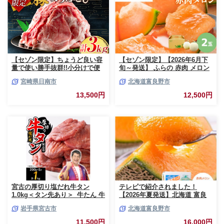
【セゾン限定】ちょうど良い容
【セゾン限定】【2026年6月下
量で使い勝手抜群!!小分けで便
旬～発送】 ふらの 赤肉 メロン
利 数量限定 豚 切り落とし 計
2玉入 計4kg前後 北海道 富良野
宮崎県日南市
北海道富良野市
3kg お肉 豚肉 ポーク 国産 小分
市 (相馬農園) メロン フルーツ
け 真空パック 個包装 万能食材
果物 新鮮 甘い 贈り物 ギフト
13,500円
12,500円
おすすめ おかず 食品 炒め物 お
道産 ジューシー おやつ ふらの
弁当 豚丼 豚しゃぶ しゃぶしゃ
ブランド 夏
ぶ 焼肉 お祝い 記念日 ギフト
贈り物 贈答 プレゼント おすそ
分け 宮崎県 日南市 送料無料
_BCV1-24
宮古の厚切り塩だれ牛タン
テレビで紹介されました！
1.0kg＜タン先あり＞_牛たん 牛
【2026年夏発送】北海道 富良
タン塩 牛たん塩 塩だれ牛タン
野産 赤肉メロン 2玉 計3.2kg以
岩手県宮古市
北海道富良野市
厚切り牛タン【1181948】
上 大玉サイズ メロン
11,500円
16,000円