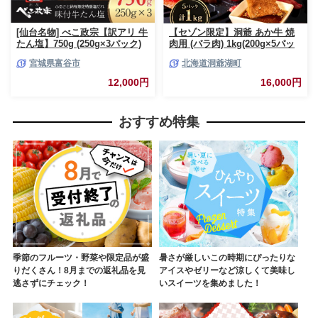
[仙台名物] べこ政宗【訳アリ 牛
【セゾン限定】洞爺 あか牛 焼
たん塩】750g (250g×3パック)
肉用 (バラ肉) 1kg(200g×5パッ
｜牛タン しお 訳あり 焼肉 牛肉
ク) 北海道 洞爺湖 お肉 牛肉 バ
宮城県富谷市
北海道洞爺湖町
[0256]
ーベキュー おうち焼肉 BBQ ジ
ューシー ヘルシー 赤身本来の
12,000円
16,000円
うまみ コク 柔らかい
おすすめ特集
季節のフルーツ・野菜や限定品が盛
暑さが厳しいこの時期にぴったりな
りだくさん！8月までの返礼品を見
アイスやゼリーなど涼しくて美味し
逃さずにチェック！
いスイーツを集めました！