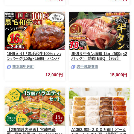
16個入り!『黒毛和牛100%』ハ
厚切り牛タン塩味 1kg（500g×2
ンバーグ(150g×16個) - ハンバ
パック） 焼肉 BBQ 【767】
ーグ おべんとう お弁当 おかず
熊本県甲佐町
岩手県花巻市
個包装 小分け 人気 牛肉100%
黒毛和牛 冷凍 国産 おすすめ ラ
12,000円
15,000円
ンキング 和牛 お取り寄せ 焼く
だけ 熊本県産 熊本産 国内産 国
産牛 総菜 甲佐町【価格改定】X
【2週間以内発送】宮崎県産
A1362.累計３００万個！どーん