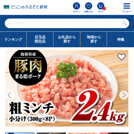
0
メニュー
ログイン
お気に入り
カート
目玉品
お礼品から
地域から
ランキング
特集
限定品
探す
探す