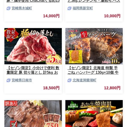
豚・鶏を使用 ChaChatぐるめ15
と3kg.レンチン可・湯煎可.ベス
個バラエティセット
トな４種ハンバーグセット
宮崎県木城町
福岡県新宮町
_K16_0040_4
【150g×20個】【訳あり】【北
海道・沖縄・離島へ配送不可】
14,000円
10,000円
【セゾン限定】小分けで便利 数
【セゾン限定】北海道 特製 手
量限定 豚 切り落とし 計5kg お
ごね ハンバーグ 130g×10個 牛
肉 豚肉 ポーク 国産 小分け 真
肉 豚肉 合挽 挽肉 ミンチ 国産
宮崎県日南市
北海道洞爺湖町
空パック 個包装 万能食材 おす
肉屋 手作り 小分け ジューシー
すめ おかず 食品 炒め物 お弁当
おかず 本格的 簡単 調理 グルメ
18,500円
12,800円
豚丼 豚しゃぶ しゃぶしゃぶ 焼
お取り寄せ お肉屋 たどころ 送
肉 お祝い 記念日 ギフト 贈り物
料無料
贈答 プレゼント おすそ分け 宮
崎県 日南市 送料無料_CCV2-26