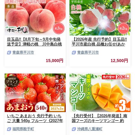
目玉品!!【8月下旬～9月中旬発
【2026年産 先行予約】目玉品!!
送予定】津軽の桃 川中島白桃
平川市産白桃 品種お任せ(あか
約3kg
つき/まどか/伊達白桃) 約2kg(6-
青森県平川市
青森県平川市
8玉)【今井農園】[hi-0064-003]
15,000円
12,500円
いちご あまおう 先行予約 いち
【先行受付】【2026年発送】南
ご 大量 540g フルーツ《2027年
国フーズのキーツマンゴー 約
3月上旬-3月末頃出荷》苺 旬 く
3kg - 先行予約 沖縄 産地直送
福岡県鞍手町
沖縄県八重瀬町
だもの 果物 福岡県 鞍手町【配
南国フルーツ 旬の味覚 沖縄県