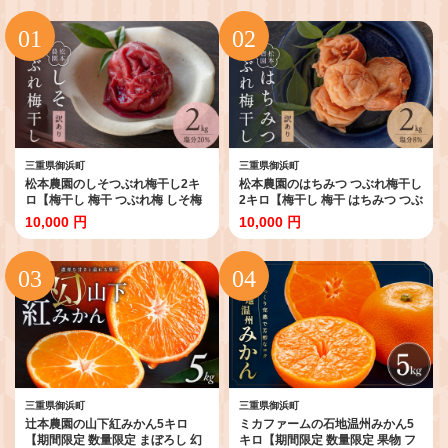
三重県御浜町
三重県御浜町
松本農園のしそつぶれ梅干し2キ
松本農園のはちみつ つぶれ梅干し
ロ【梅干し 梅干 つぶれ梅 しそ梅
2キロ【梅干し 梅干 はちみつ つぶ
完熟 南高梅 天然塩 訳あり 手作り
れ 訳あり 手作り 紀州産南高梅 漬
10,000 円
10,000 円
漬物 朝食 弁当 松本農園 2kg 三重
物 朝食 弁当 2kg 松本農園 三重県
県 御浜町】
御浜町】
三重県御浜町
三重県御浜町
辻本農園の山下紅みかん5キロ
ミカファームの石地温州みかん5
【期間限定 数量限定 まぼろし 幻
キロ【期間限定 数量限定 果物 フ