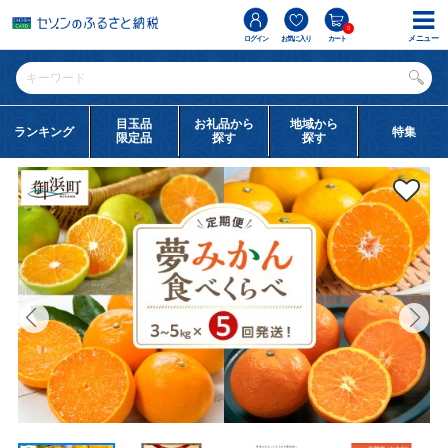
0
メニュー
ログイン
お気に入り
カート
目玉品
お礼品から
地域から
ランキング
特集
限定品
探す
探す