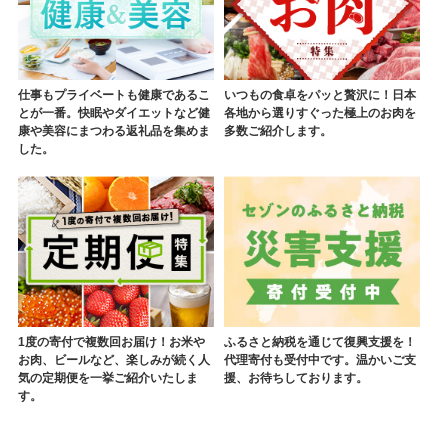
仕事もプライベートも健康であるこ
いつもの食卓をパッと贅沢に！日本
とが一番。快眠やダイエットなど健
各地から選りすぐった極上のお肉を
康や美容にまつわる返礼品を集めま
多数ご紹介します。
した。
1度の寄付で複数回お届け！お米や
ふるさと納税を通じて復興支援を！
お肉、ビールなど、楽しみが続く人
代理寄付も受付中です。温かいご支
気の定期便を一挙ご紹介いたしま
援、お待ちしております。
す。