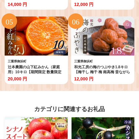
高級 甘い 果物 ミカン フルーツ 柑
ルーツ みかん 温州みかん 石地温
14,000 円
12,000 円
橘 三重県 御浜町】
州みかん デザート 5kg 三重県 御
浜町】
三重県御浜町
三重県御浜町
辻本農園の山下紅みかん（家庭
和光工房の梅のつぶやき1.8キロ
用）10キロ【期間限定 数量限定
【梅干し 梅干 梅 南高梅 昔ながら
キズあり まぼろし 幻 高級 甘い 果
しそ梅 しそ漬け 1.8kg 三重県 御
20,000 円
12,000 円
物 ミカン フルーツ 柑橘 家庭用 三
浜町】
重県 御浜町】
カテゴリに関連するお礼品