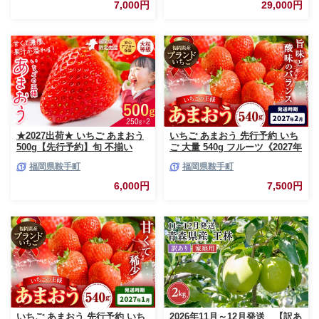
送不可地域あり】
産 国産マンゴー 希少種 オスス
7,000円
29,000円
メ 沖縄県 八重瀬町
★2027出荷★ いちご あまおう
いちご あまおう 先行予約 いち
500g【先行予約】旬 不揃い
ご 大量 540g フルーツ《2027年
【着日指定不可】《2027年2月
2月上旬-2月末頃出荷》苺 旬 く
福岡県鞍手町
福岡県鞍手町
中旬-3月中旬頃出荷》福岡名産
だもの 果物 福岡県 鞍手町【配
品 果物 くだもの フルーツ いち
送不可地域あり】
6,000円
7,500円
ご 苺 イチゴ【配送不可地域:離
島】
いちご あまおう 先行予約 いち
2026年11月～12月発送 【訳あ