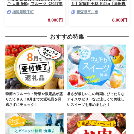
ご 大量 540g フルーツ《2027年
り】家庭用王林 約2kg【原田農
1月上旬-1月末頃出荷》苺 旬 く
園】 家庭用 青森 青森県産 平川
福岡県鞍手町
青森県平川市
だもの 果物 福岡県 鞍手町【配
りんご リンゴ 林檎 くだもの 果
送不可地域あり】
物 フルーツ
8,000円
8,000円
おすすめ特集
季節のフルーツ・野菜や限定品が盛
暑さが厳しいこの時期にぴったりな
りだくさん！8月までの返礼品を見
アイスやゼリーなど涼しくて美味し
逃さずにチェック！
いスイーツを集めました！