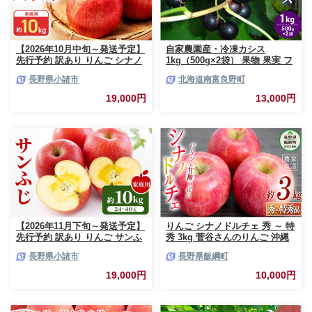
【2026年10月中旬～発送予定】
自家農園産・冷凍カシス
先行予約 訳あり りんご シナノ
1kg（500g×2袋） 果物 果実 フ
スイート 約10kg 24～40玉入 家
ルーツ セット 詰め合わせ
長野県小諸市
北海道南富良野町
庭用 フルーツ 果物 甘い 訳あり
おいしい 林檎
19,000円
13,000円
【2026年11月下旬～発送予定】
りんご シナノドルチェ 秀 ～ 特
先行予約 訳あり りんご サンふ
秀 3kg 菅谷さんのりんご 沖縄
じ 約10kg 24～40玉入 家庭用
県への配送不可 2026年9月下旬
長野県小諸市
長野県飯綱町
フルーツ 果物 甘い おいしい 林
頃から2026年10月上旬頃まで順
檎 リンゴ
次発送予定 令和8年度出荷分 長
19,000円
10,000円
野県 飯綱町 [0790]