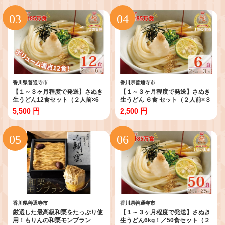
香川県善通寺市
香川県善通寺市
【１～３ヶ月程度で発送】さぬき
【１～３ヶ月程度で発送】さぬき
生うどん12食セット（２人前×6
生うどん ６食 セット（２人前×３
袋）_Z2600040
袋）_Z2600039
5,500 円
2,500 円
香川県善通寺市
香川県善通寺市
厳選した最高級和栗をたっぷり使
【１～３ヶ月程度で発送】さぬき
用！もりんの和栗モンブラン
生うどん6kg！／50食セット（２