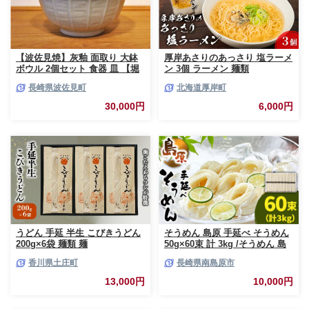
【波佐見焼】灰釉 面取り 大鉢
厚岸あさりのあっさり 塩ラーメ
ボウル 2個セット 食器 皿 【堀
ン 3個 ラーメン 麺類
江陶器】 [JD163]
長崎県波佐見町
北海道厚岸町
30,000円
6,000円
うどん 手延 半生 こびきうどん
そうめん 島原 手延べ そうめん
200g×6袋 麺類 麺
50g×60束 計 3kg /そうめん 島
原 手延べ 素麺 麺 乾麺 上級品
香川県土庄町
長崎県南島原市
そうめん 素麺 麺 乾麺 島原そう
めん ソーメン 手延べ 乾麺 手延
13,000円
10,000円
べそうめん 島原そうめん めん
麺 長期保存 災害対策 物価高応