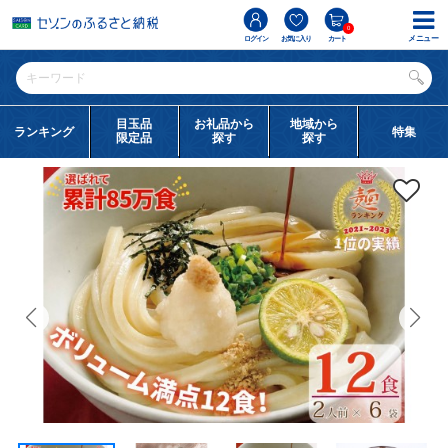
0
メニュー
ログイン
お気に入り
カート
目玉品
お礼品から
地域から
ランキング
特集
限定品
探す
探す