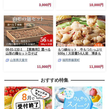
島原市 / こじま製麺 [SAZ005]
素麺 乾麺 麺 そうめん 島原そう
3,000円
10,000円
めん そうめん ソーメン ソーメ
ン 手延べ 麺 素麺 ソーメン / 南
島原市 / ながいけ[SCH020]
08-01-132-1 【業務用】選べる
もつ鍋セット 牛もつたっぷり
山形の麺セット①そば
600g！大容量5-6人前 博多も
（200g×28袋）
つ鍋やまや 国産牛もつ 篠栗
山形県天童市
福岡県篠栗町
町本社 AZ039
11,000円
11,000円
おすすめ特集