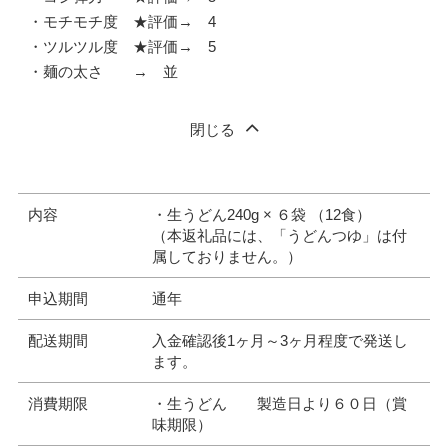
・モチモチ度 ★評価→ 4
・ツルツル度 ★評価→ 5
・麺の太さ → 並
閉じる
内容
・生うどん240g × ６袋 （12食）
（本返礼品には、「うどんつゆ」は付
属しておりません。）
申込期間
通年
配送期間
入金確認後1ヶ月～3ヶ月程度で発送し
ます。
消費期限
・生うどん 製造日より６０日（賞
味期限）