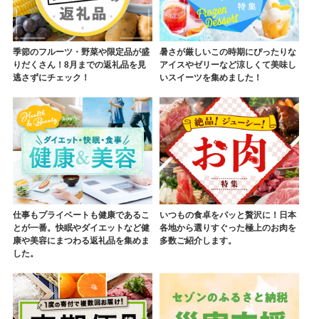
季節のフルーツ・野菜や限定品が盛
暑さが厳しいこの時期にぴったりな
りだくさん！8月までの返礼品を見
アイスやゼリーなど涼しくて美味し
逃さずにチェック！
いスイーツを集めました！
仕事もプライベートも健康であるこ
いつもの食卓をパッと贅沢に！日本
とが一番。快眠やダイエットなど健
各地から選りすぐった極上のお肉を
康や美容にまつわる返礼品を集めま
多数ご紹介します。
した。