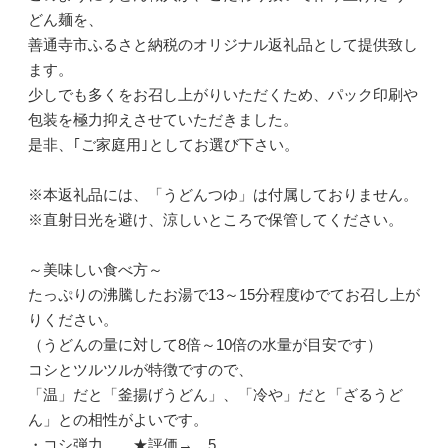
どん麺を、
善通寺市ふるさと納税のオリジナル返礼品として提供致し
ます。
少しでも多くをお召し上がりいただくため、パック印刷や
包装を極力抑えさせていただきました。
是非、｢ご家庭用｣としてお選び下さい。
※本返礼品には、「うどんつゆ」は付属しておりません。
※直射日光を避け、涼しいところで保管してください。
～美味しい食べ方～
たっぷりの沸騰したお湯で13～15分程度ゆでてお召し上が
りください。
（うどんの量に対して8倍～10倍の水量が目安です）
コシとツルツルが特徴ですので、
「温」だと「釜揚げうどん」、「冷や」だと「ざるうど
ん」との相性がよいです。
・コシ弾力 ★評価→ 5