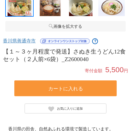
画像を拡大する
香川県善通寺市
？
【１～３ヶ月程度で発送】さぬき生うどん12食
セット（２人前×6袋）_Z2600040
5,500
寄付金額
円
カートに入れる
お気に入りに追加
香川県の田舎、自然あふれる環境で製造しています。