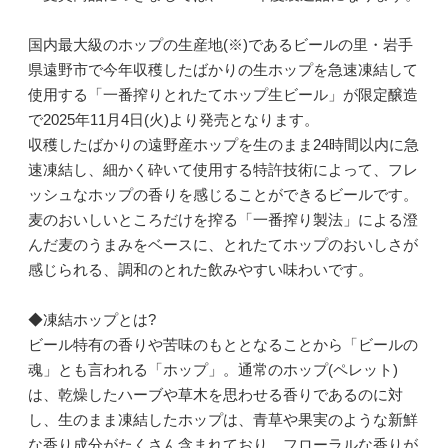
国内最大級のホップの生産地(※)であるビールの里・岩手
県遠野市で今年収穫したばかりの生ホップを急速凍結して
使用する「一番搾りとれたてホップ生ビール」が限定醸造
で2025年11月4日(火)より発売となります。
収穫したばかりの遠野産ホップを生のまま24時間以内に急
速凍結し、細かく砕いて使用する特許技術によって、フレ
ッシュなホップの香りを感じることができるビールです。
麦のおいしいところだけを搾る「一番搾り製法」による澄
んだ麦のうまみをベースに、とれたてホップのおいしさが
感じられる、調和のとれた飲みやすい味わいです。
◆凍結ホップとは?
ビール特有の香りや苦味のもととなることから「ビールの
魂」とも言われる「ホップ」。通常のホップ(ペレット)
は、乾燥したハーブや草木を思わせる香りであるのに対
し、生のまま凍結したホップは、青草や果実のような新鮮
な香り成分がたくさん含まれており、フローラルな香りが