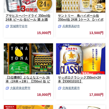
アサヒスーパードライ 350ml缶
サントリー 角ハイボール缶
24本 ビール 缶ビール 酒 お酒
350ml缶 24本 1ケース 【ハイボ
アルコール 辛口
ール ウイスキー お酒 兵庫
茨城県守谷市
兵庫県高砂市
県 高砂市 ふるさと納税】
15,000円
13,500円
【1位獲得】よなよなエール 26
サッポロクラシック350ml×24
本（24本＋2本）【350ml 缶 ビ
本【930010101】
ール びーる お酒 さけ BBQ 飲
大阪府泉佐野市
北海道恵庭市
み比べ 晩酌 高評価 家計応援 特
別規格 ヤッホーブルーイング
18,000円
17,000円
スピード発送】 G3897-1