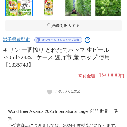
画像を拡大する
岩手県遠野市
？
キリン 一番搾り とれたてホップ 生ビール
350ml×24本 1ケース 遠野市 産 ホップ 使用
【1335743】
19,000
寄付金額
円
お気に入りに追加
World Beer Awards 2025 International Lager 部門 世界一 受
賞 !
※受賞商品につきましては、2024年度製造品になります。