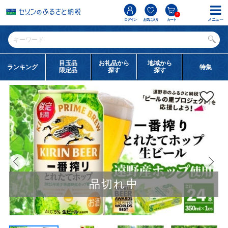
0
メニュー
ログイン
お気に入り
カート
目玉品
お礼品から
地域から
ランキング
特集
限定品
探す
探す
品切れ中