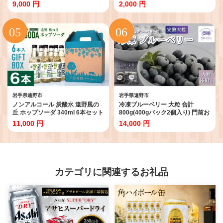
造【1485515】
【1744045】
9,000 円
2,000 円
岩手県遠野市
岩手県遠野市
ノンアルコール 炭酸水 遠野風の
冷凍ブルーベリー 大粒 合計
丘 ホップソーダ 340ml 6本セット
800g(400gパック2個入り) 門前お
【1302776】
くでらブルーベリー園
11,000 円
14,000 円
【1738484】
カテゴリに関連するお礼品