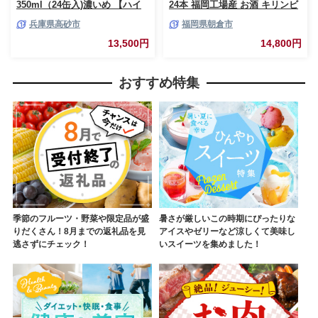
350ml（24缶入)濃いめ 【ハイ
24本 福岡工場産 お酒 キリンビ
ボール ウイスキー お酒 兵
ール 送料無料 生ビール ギフト
兵庫県高砂市
福岡県朝倉市
庫県 高砂市 ふるさと納税】
内祝い ケース 一番搾り麦汁 麦
100％ すみきった味わい
13,500円
14,800円
おすすめ特集
季節のフルーツ・野菜や限定品が盛
暑さが厳しいこの時期にぴったりな
りだくさん！8月までの返礼品を見
アイスやゼリーなど涼しくて美味し
逃さずにチェック！
いスイーツを集めました！