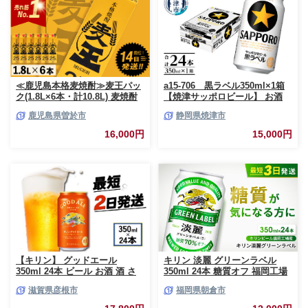
≪鹿児島本格麦焼酎≫麦王パッ
a15-706 黒ラベル350ml×1箱
ク(1.8L×6本・計10.8L) 麦焼酎
【焼津サッポロビール】 お酒
お酒 セット【岩川醸造】A393-
ビール 缶ビール アルコール サ
鹿児島県曽於市
静岡県焼津市
v02
ッポロ サッポロビール 黒ラベ
ル 350ml 24缶 焼津
16,000円
15,000円
【キリン】 グッドエール
キリン 淡麗 グリーンラベル
350ml 24本 ビール お酒 酒 さ
350ml 24本 糖質オフ 福岡工場
け キリン 麒麟 KIRIN エール 麦
産 お酒 ビール キリンビール 発
滋賀県彦根市
福岡県朝倉市
芽 ホップ 麦酒 Beer 缶ビール
泡酒 送料無料 ギフト 内祝い ケ
350ml 24缶 キリンビール アル
ース