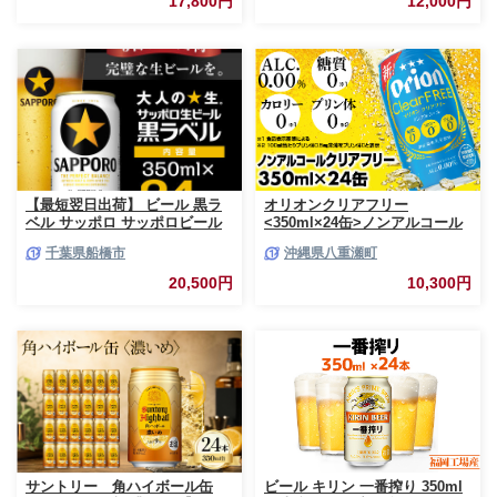
17,800円
12,000円
コール 滋賀県 彦根市
【最短翌日出荷】 ビール 黒ラ
オリオンクリアフリー
ベル サッポロ サッポロビール
<350ml×24缶>ノンアルコール
350ml 24本 酒 お酒 1ケース 1
ビール - ノンアルコール オリオ
千葉県船橋市
沖縄県八重瀬町
箱 おすすめ 人気 ギフト 贈答
ン クリア フリー プリン体ゼロ
24 ケース
糖質ゼロ カロリーゼロ 爽快な
20,500円
10,300円
うまさ 炭酸 350ml 24缶 スッキ
リ 飲みやすい おすすめ 沖縄県
八重瀬町【価格改定YF】
サントリー 角ハイボール缶
ビール キリン 一番搾り 350ml