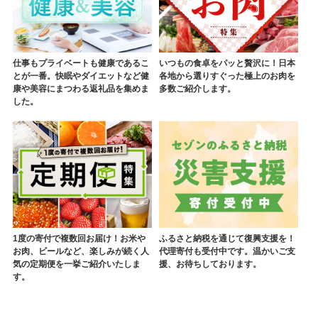
仕事もプライベートも健康であるこ
いつもの食卓をパッと贅沢に！日本
とが一番。快眠やダイエットなど健
各地から選りすぐった極上のお肉を
康や美容にまつわる返礼品を集めま
多数ご紹介します。
した。
1度の寄付で複数回お届け！お米や
ふるさと納税を通じて復興支援を！
お肉、ビールなど、楽しみが続く人
代理寄付も受付中です。温かいご支
気の定期便を一挙ご紹介いたしま
援、お待ちしております。
す。