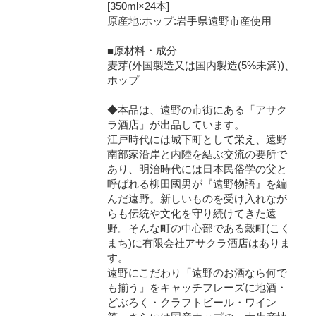
[350ml×24本]
原産地:ホップ:岩手県遠野市産使用
■原材料・成分
麦芽(外国製造又は国内製造(5%未満))、
ホップ
◆本品は、遠野の市街にある「アサク
ラ酒店」が出品しています。
江戸時代には城下町として栄え、遠野
南部家沿岸と内陸を結ぶ交流の要所で
あり、明治時代には日本民俗学の父と
呼ばれる柳田國男が『遠野物語』を編
んだ遠野。新しいものを受け入れなが
らも伝統や文化を守り続けてきた遠
野。そんな町の中心部である穀町(こく
まち)に有限会社アサクラ酒店はありま
す。
遠野にこだわり「遠野のお酒なら何で
も揃う」をキャッチフレーズに地酒・
どぶろく・クラフトビール・ワイン