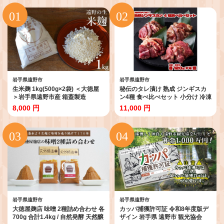
岩手県遠野市
岩手県遠野市
生米麹 1kg(500g×2袋) ＜大徳屋
秘伝のタレ漬け 熟成 ジンギスカ
＞岩手県遠野市産 箱蓋製造
ン4種 食べ比べセット 小分け 冷凍
【1485510】
あんべ 安部商店【1569009】
8,000 円
11,000 円
岩手県遠野市
岩手県遠野市
大徳屋麹店 味噌 2種詰め合わせ 各
カッパ捕獲許可証 令和8年度版デ
700g 合計1.4kg / 自然発酵 天然醸
ザイン 岩手県 遠野市 観光協会