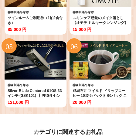
神奈川県平塚市
神奈川県平塚市
ツインルームご利用券（1泊2食付
スキンケア感覚のメイク落とし
き）
【オモテ ミルキークレンジング】
200mL
85,000 円
15,000 円
神奈川県平塚市
神奈川県平塚市
Silver-Blade Centered-01OS-33
成城石井 マイルド ドリップコー
インチ (GSK101) 【 PRGR セン
ヒー 10袋 6パック 計60パック こ
ターシャフト ゴルフクラブ ゴル
ーひー コーヒー 珈琲 coffee ko-
121,000 円
20,000 円
フ パター ゴルフ用品 2023年モデ
hi- KO-HI- co-hi- CO-HI- COFFEE
ル SB構造 ブレード型 オフセット
ドリップ ドリップコーヒー ドリ
】
ップバッグ 珈琲 使い切り ドリッ
プ パック 簡単 アラビカ種 ドリッ
プパック プレゼント ドリップコ
ーヒー ドリップ珈琲 どりっぷ ド
カテゴリに関連するお礼品
リップパック ギフト 送料無料 神