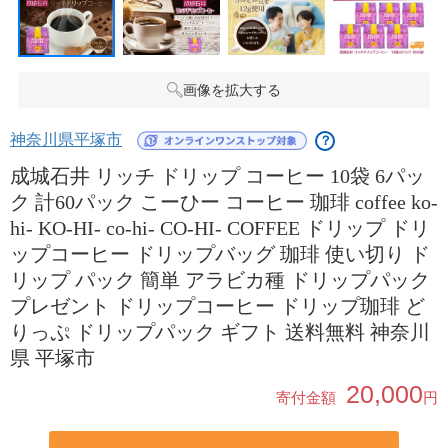
画像を拡大する
神奈川県平塚市
？
成城石井 リッチ ドリップ コーヒー 10袋 6パッ
ク 計60パック こーひー コーヒー 珈琲 coffee ko-
hi- KO-HI- co-hi- CO-HI- COFFEE ドリップ ドリ
ップコーヒー ドリップバッグ 珈琲 使い切り ド
リップ パック 簡単 アラビカ種 ドリップパック
プレゼント ドリップコーヒー ドリップ珈琲 ど
りっぷ ドリップパック ギフト 送料無料 神奈川
県 平塚市
20,000
寄付金額
円