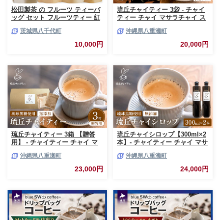
松田製茶 の フルーツ ティーバ
琉丘チャイティー 3袋 - チャイ
ッグ セット フルーツティー 紅
ティー チャイ マサラチャイ ス
茶 和紅茶 茶 フルーツ 果物 リ
パイス 本格的 こだわり チャイ
茨城県八千代町
沖縄県八重瀬町
ラックス 疲労回復 ティー ふる
ティーパック お手軽 簡単 人気
さと納税 10000円 [AF142ya]
おすすめ 無添加 無農薬 黒糖 国
10,000円
20,000円
産 自然の恵み 優しい 味わい 沖
縄県 八重瀬町【価格改定】
琉丘チャイティー 3箱 【贈答
琉丘チャイシロップ【300ml×2
用】 - チャイティー チャイ マ
本】- チャイティー チャイ マサ
サラチャイ スパイス 本格的 こ
ラチャイ スパイス 本格的 こだ
沖縄県八重瀬町
沖縄県八重瀬町
だわり チャイ ティーパック お
わり チャイ シロップ お手軽 簡
手軽 簡単 人気 おすすめ 無添加
単 人気 おすすめ 無添加 無農薬
23,000円
24,000円
無農薬 黒糖 国産 自然の恵み 優
黒糖 国産 自然の恵み 優しい 味
しい 味わい 沖縄県 八重瀬町
わい 沖縄県 八重瀬町【価格改
【価格改定】
定】