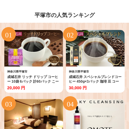
平塚市の人気ランキング
神奈川県平塚市
神奈川県平塚市
成城石井 リッチ ドリップ コーヒ
成城石井 スペシャルブレンドコー
ー 10袋 6パック 計60パック こー
ヒー 450g×3パック 珈琲 豆 コー
ひー コーヒー 珈琲 coffee ko-hi-
ヒー豆 コーヒー 珈琲豆 香り コク
20,000 円
30,000 円
KO-HI- co-hi- CO-HI- COFFEE ド
アラビカ種 プレゼント ギフト 送
リップ ドリップコーヒー ドリッ
料無料 神奈川県 平塚市 【豆】
プバッグ 珈琲 使い切り ドリップ
パック 簡単 アラビカ種 ドリップ
パック プレゼント ドリップコー
ヒー ドリップ珈琲 どりっぷ ドリ
ップパック ギフト 送料無料 神奈
川県 平塚市