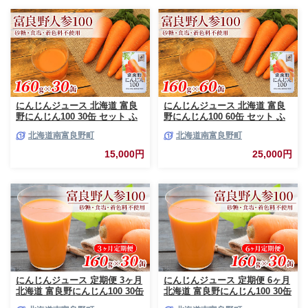
奈川県 平塚市
にんじんジュース 北海道 富良
にんじんジュース 北海道 富良
野にんじん100 30缶 セット ふ
野にんじん100 60缶 セット ふ
らの農業協同組合 ふらの産 に
らの農業協同組合 ふらの産 に
北海道南富良野町
北海道南富良野町
んじん ジュース 野菜ジュース
んじん ジュース 野菜ジュース
人参ジュース キャロットジュー
キャロットジュース 富良野人参
15,000円
25,000円
ス 野菜 飲料 缶 ケース買い 箱
ジュース 野菜 飲料 缶 ケース買
買い 1ケース ギフト 備蓄 長期
い 箱 買い 1ケース ギフト 備蓄
保存 常温 常温保存
常温 常温保存
にんじんジュース 定期便 3ヶ月
にんじんジュース 定期便 6ヶ月
北海道 富良野にんじん100 30缶
北海道 富良野にんじん100 30缶
セット JAふらの にんじん ジュ
セット JAふらの にんじん ジュ