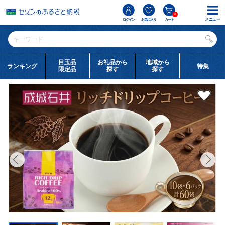
0
メニュー
ログイン
お気に入り
カート
目玉品
お礼品から
地域から
ランキング
特集
限定品
探す
探す