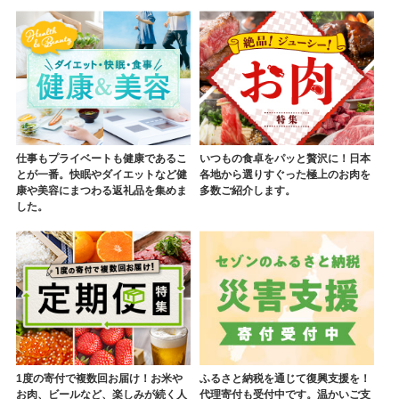
仕事もプライベートも健康であるこ
いつもの食卓をパッと贅沢に！日本
とが一番。快眠やダイエットなど健
各地から選りすぐった極上のお肉を
康や美容にまつわる返礼品を集めま
多数ご紹介します。
した。
1度の寄付で複数回お届け！お米や
ふるさと納税を通じて復興支援を！
お肉、ビールなど、楽しみが続く人
代理寄付も受付中です。温かいご支