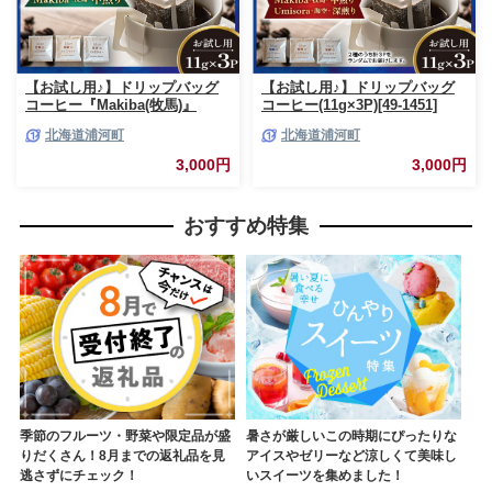
【お試し用♪】ドリップバッグ
【お試し用♪】ドリップバッグ
コーヒー『Makiba(牧馬)』
コーヒー(11g×3P)[49-1451]
11g×3P[49-1449]
北海道浦河町
北海道浦河町
3,000円
3,000円
おすすめ特集
季節のフルーツ・野菜や限定品が盛
暑さが厳しいこの時期にぴったりな
りだくさん！8月までの返礼品を見
アイスやゼリーなど涼しくて美味し
逃さずにチェック！
いスイーツを集めました！