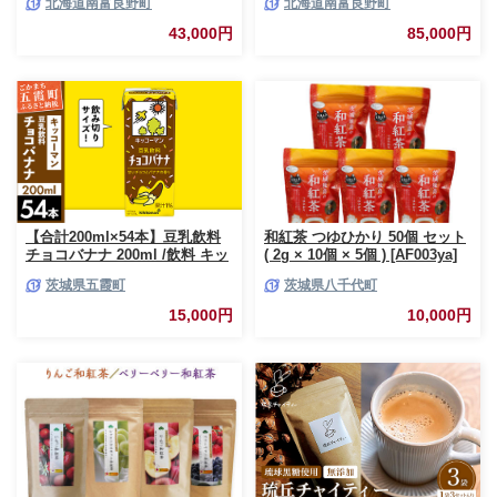
北海道南富良野町
北海道南富良野町
ース 野菜ジュース キャロット
ース 野菜ジュース キャロット
ジュース 野菜 飲料 缶 ケース買
ジュース 野菜 飲料 缶 ケース買
43,000円
85,000円
い 箱 買い 1ケース ギフト 備蓄
い 箱 買い 1ケース ギフト 備蓄
常温 常温保存 富良野 定期 お楽
常温 常温保存 富良野 定期 お楽
しみ 3回
しみ 6回
【合計200ml×54本】豆乳飲料
和紅茶 つゆひかり 50個 セット
チョコバナナ 200ml /飲料 キッ
( 2g × 10個 × 5個 ) [AF003ya]
コーマン 健康 チョコレート バ
茨城県五霞町
茨城県八千代町
ナナチョコ 豆乳 豆乳飲料 大豆
パック セット 定番 おやつ 飲み
15,000円
10,000円
切り おすすめ 茨城県 五霞町
【価格改定】