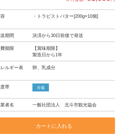
内容
・トラピストバター[200g×10個]
配送期間
決済から30日前後で発送
消費期限
【賞味期限】
製造日から1年
アレルギー表
卵、乳成分
示
温度帯
冷蔵
事業者名
一般社団法人 北斗市観光協会
カートに入れる