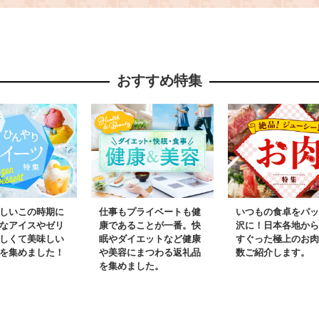
るさと納税
海道 北斗市 送料無料
賛！| 【
め ランキン
】 HOKAG005
人気 おす
ト トラピス
グ バター
ラピストバ
トラピスト
おすすめ特集
スト発酵バ
ピストバタ
北海道 北
ト発酵バタ
 】
斗市 送料
HOKM005
しいこの時期に
仕事もプライベートも健
いつもの食卓をパッ
なアイスやゼリ
康であることが一番。快
沢に！日本各地から
しくて美味しい
眠やダイエットなど健康
すぐった極上のお肉
を集めました！
や美容にまつわる返礼品
数ご紹介します。
を集めました。