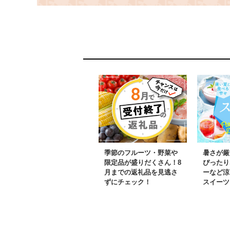
ディースの選手も絶
賛！| 【 ふ
賛！【 有塩バター バタ
人気 おすす
ー トラピスト トラピス
グ トラピス
トバター トラピスト修
ト修道院 ト
道院 トラピスト発酵バ
ター トラピ
ター ギフト 贈答 プレ
ター バター 
ゼント 便利 朝食 パン
斗市 送料無料
お手軽 小分け お土産
HOKM006
セット 普段使い 有塩
ふるさと納税 人気 おす
すめ ランキング 北海道
北斗市 送料無料 】
季節のフルーツ・野菜や
暑さが厳
HOKM003
限定品が盛りだくさん！8
ぴったり
月までの返礼品を見逃さ
ーなど涼
ずにチェック！
スイーツ