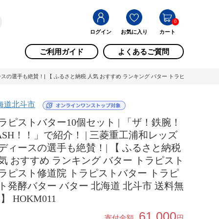
0
ログイン
お気に入り
カート
ご利用ガイド
よくあるご質問
スの選手も絶賛！| 【 ふるさと納税 人気 おすすめ ランキング バター トラピスト トラピスト
海道北斗市
ラピストバター10個セット | 「ザ！鉄腕！
ASH！！」で紹介！ | 三菱重工浦和レッズ
ディースの選手も絶賛！| 【 ふるさと納税
気 おすすめ ランキング バター トラピスト
ラピスト修道院 トラピストバター トラピ
ト発酵バター バター 北海道 北斗市 送料無
 】 HOKM011
61,000
寄付金額
円