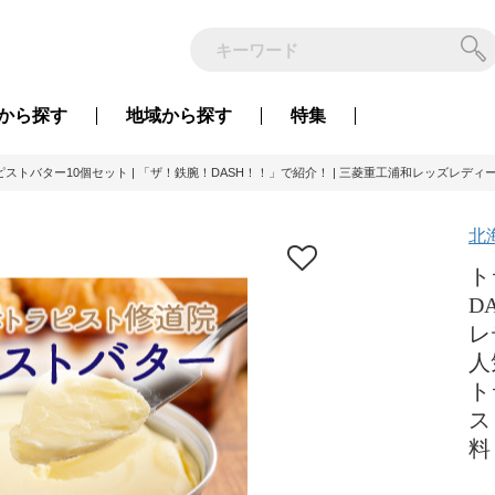
から
探す
地域から
探す
特集
ピストバター10個セット | 「ザ！鉄腕！DASH！！」で紹介！ | 三菱重工浦和レッズレディー
北
ト
D
レ
人
ト
ス
料