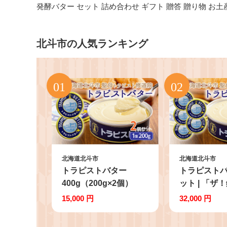
発酵バター セット 詰め合わせ ギフト 贈答 贈り物 お土
北斗市の人気ランキング
北海道北斗市
北海道北斗市
トラピストバター
トラピストバ
400g（200g×2個）
ット | 「ザ
「ザ！鉄腕！
DASH！！」
15,000 円
32,000 円
DASH！！」で紹介！
三菱重工浦
三菱重工浦和レッズレ
ディースの