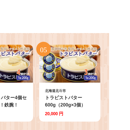
北海道北斗市
バター4個セ
トラピストバター
ザ！鉄腕！
600g（200g×3個）
」で紹介！ |
「ザ！鉄腕！
20,000 円
浦和レッズレ
DASH！！」で紹介！
の選手も絶
三菱重工浦和レッズレ