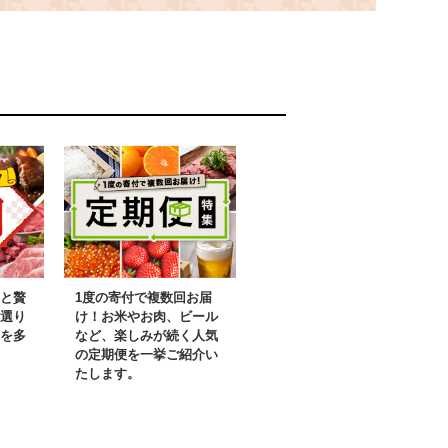
 ふるさと納税
ディースの選手も絶
すめ ランキン
賛！【 有塩バター バタ
 トラピスト
ー トラピスト トラピス
修道院 トラ
トバター トラピスト修
ー トラピス
道院 トラピスト発酵バ
ー 北海道 北
ター ギフト 贈答 プレ
無料 】
ゼント 便利 朝食 パン
お手軽 小分け お土産
セット 普段使い 有塩
ふるさと納税 人気 おす
すめ ランキング 北海道
北斗市 送料無料 】
と贅
1度の寄付で複数回お届
HOKM004
選り
け！お米やお肉、ビール
を多
など、楽しみが続く人気
の定期便を一挙ご紹介い
たします。