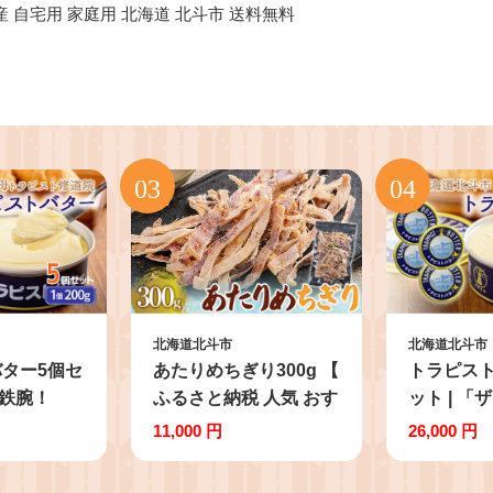
産 自宅用 家庭用 北海道 北斗市 送料無料
北海道北斗市
北海道北斗市
ター5個セ
あたりめちぎり300g 【
トラピスト
！鉄腕！
ふるさと納税 人気 おす
ット | 「
で紹介！ |
すめ ランキング いか
DASH！！
11,000 円
26,000 円
和レッズレ
イカ あたりめ おつまみ
三菱重工
選手も絶
つまみ お酒 加工品 北
ディース