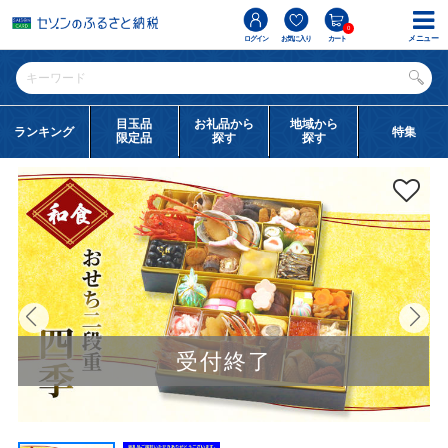
0
メニュー
ログイン
お気に入り
カート
目玉品
お礼品から
地域から
ランキング
特集
限定品
探す
探す
受付終了