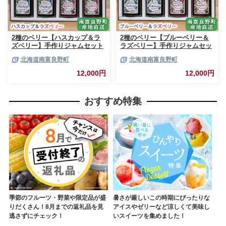
2種のベリー【ハスカップ＆ラ
2種のベリー【ブルーベリー＆
ズベリー】手作りジャムセット
ラズベリー】手作りジャムセッ
各2個 北海道 南富良野町 ジャ
ト 各2個 北海道 南富良野町 ジ
北海道南富良野町
北海道南富良野町
ム ベリー ハスカップ ラズベリ
ャム ベリー ブルーベリー ラズ
ー ソース カシス てんさい糖 無
ベリー ソース カシス 果実 てん
12,000円
12,000円
農薬 ポリフェノール 鉄分 ビタ
さい糖 無農薬
ミン
おすすめ特集
季節のフルーツ・野菜や限定品が盛
暑さが厳しいこの時期にぴったりな
りだくさん！8月までの返礼品を見
アイスやゼリーなど涼しくて美味し
逃さずにチェック！
いスイーツを集めました！