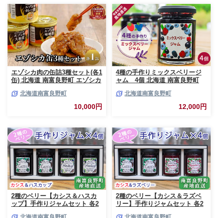
エゾシカ肉の缶詰3種セット(各1
4種の手作りミックスベリージ
缶) 北海道 南富良野町 エゾシカ
ャム 4個 北海道 南富良野町
鹿 鹿肉 肉 お肉 缶詰 セット 詰
ジャム ベリー ソース セット 詰
北海道南富良野町
北海道南富良野町
合せ ジビエ 加工品 北海道産 国
合せ ブルーベリー てんさい糖
産 おつまみ おかず 高たんぱく
酸味 甘味 香り 甘酸っぱい 美味
10,000円
12,000円
低脂肪 鉄分 カレー 味噌 食べや
しい 甘さ控えめ
すい
2種のベリー【カシス＆ハスカ
2種のベリー【カシス＆ラズベ
ップ】手作りジャムセット 各2
リー】手作りジャムセット 各2
個 北海道 南富良野町 ジャム カ
個 北海道 南富良野町 ジャム ベ
北海道南富良野町
北海道南富良野町