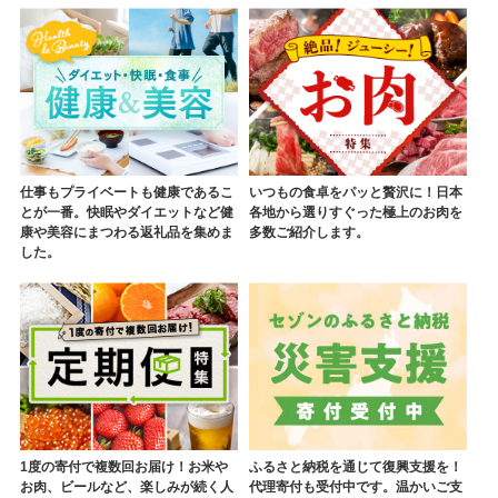
仕事もプライベートも健康であるこ
いつもの食卓をパッと贅沢に！日本
とが一番。快眠やダイエットなど健
各地から選りすぐった極上のお肉を
康や美容にまつわる返礼品を集めま
多数ご紹介します。
した。
1度の寄付で複数回お届け！お米や
ふるさと納税を通じて復興支援を！
お肉、ビールなど、楽しみが続く人
代理寄付も受付中です。温かいご支