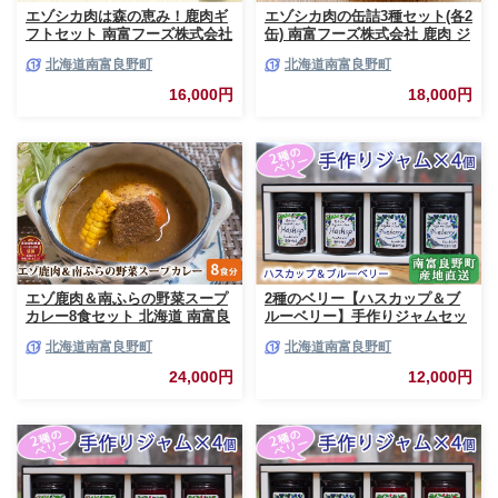
エゾシカ肉は森の恵み！鹿肉ギ
エゾシカ肉の缶詰3種セット(各2
フトセット 南富フーズ株式会社
缶) 南富フーズ株式会社 鹿肉 ジ
鹿肉 ジビエ 鹿 詰め合わせ 肉
ビエ 鹿 詰め合わせ 肉 北海道
北海道南富良野町
北海道南富良野町
北海道 南富良野町 エゾシカ 缶
南富良野町 エゾシカ 缶詰 セッ
詰 セット 詰合せ 贈り物 ギフト
ト 詰合せ 肉の加工品 おかず お
16,000円
18,000円
ジャーキー
弁当 おつまみ 惣菜
エゾ鹿肉＆南ふらの野菜スープ
2種のベリー【ハスカップ＆ブ
カレー8食セット 北海道 南富良
ルーベリー】手作りジャムセッ
野町 エゾシカ 鹿 鹿肉 カレー
ト 各2個 北海道 南富良野町 ジ
北海道南富良野町
北海道南富良野町
スープカレー セット 詰合せ 加
ャム ベリー ハスカップ ブルー
工食品 惣菜 レトルト
ベリー ソース
24,000円
12,000円