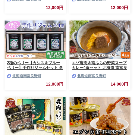
シス ハスカップ ソース 果実 て
リー カシス ラズベリー ソース
んさい糖 無農薬 ポリフェノー
果実 てんさい糖 無農薬
12,000円
12,000円
ル 鉄分 ビタミン
2種のベリー【カシス＆ブルー
エゾ鹿肉＆南ふらの野菜スープ
ベリー】手作りジャムセット 各
カレー4食セット 北海道 南富良
2個 北海道 南富良野町 ジャム
野町 エゾシカ 鹿 鹿肉 カレー
北海道南富良野町
北海道南富良野町
ベリー カシス ブルーベリー ソ
スープカレー セット 詰合せ 加
ース 果実 てんさい糖 無農薬 甘
工食品 惣菜 レトルト
12,000円
14,000円
酸っぱい