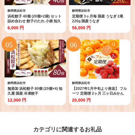
静岡県浜松市
静岡県浜松市
浜松餃子 40個 (20個×2袋) セット
定期便 3ヶ月毎 国産 うなぎ 2尾
詰め合わせ 餃子のたれ 小袋 知久
220g 国産うなぎ
屋 国産 ぎょうざ 餃子 ギョーザ 冷
6,000 円
56,000 円
凍餃子 冷凍ギョーザ 工場直送 ヘ
ルシー あっさり 惣菜 中華 点心 静
岡 静岡県 浜松市 【配送不可：離
島】
静岡県浜松市
静岡県浜松市
無添加 浜松餃子 80個 (20個×4) 知
【2027年1月中旬より発送】 フル
久屋 国産 冷凍餃子
ーツ 定期便 2ヶ月 三ヶ日みかん
紅ほっぺ フルーツ定期便 青島み
12,000 円
20,000 円
かん みかん いちご 果物 旬のフル
ーツ 旬の果物 季節のフルーツ 静
岡 静岡県 浜松市 2回 定期 【配送
不可：離島】
カテゴリに関連するお礼品