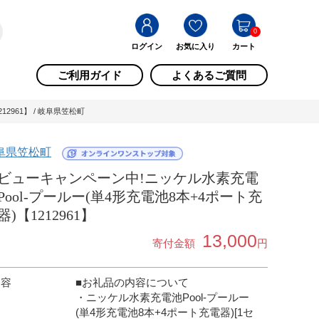
0
ログイン
お気に入り
カート
ご利用ガイド
よくあるご質問
2961】 / 岐阜県笠松町
阜県笠松町
ビューキャンペーン中!ニッケル水素充電
Pool-プールー(単4形充電池8本+4ポート充
器)【1212961】
13,000
寄付金額
円
内容
■お礼品の内容について
・ニッケル水素充電池Pool-プールー
(単4形充電池8本+4ポート充電器)[1セ