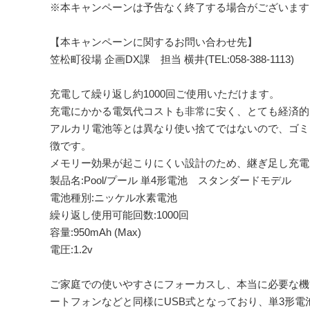
※本キャンペーンは予告なく終了する場合がございます
【本キャンペーンに関するお問い合わせ先】
笠松町役場 企画DX課 担当 横井(TEL:058-388-1113)
充電して繰り返し約1000回ご使用いただけます。
充電にかかる電気代コストも非常に安く、とても経済的
アルカリ電池等とは異なり使い捨てではないので、ゴミ
徴です。
メモリー効果が起こりにくい設計のため、継ぎ足し充電
製品名:Pool/プール 単4形電池 スタンダードモデル
電池種別:ニッケル水素電池
繰り返し使用可能回数:1000回
容量:950mAh (Max)
電圧:1.2v
ご家庭での使いやすさにフォーカスし、本当に必要な機
ートフォンなどと同様にUSB式となっており、単3形電