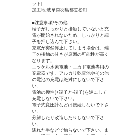
ット]
加工地:岐阜県羽島郡笠松町
■注意事項/その他
端子がしっかりと接触していないと充
電が開始されないため、しっかりと端
子を押し込んで下さい。
充電が突然停止してしまう場合は、端
子の接触の甘さが原因の可能性が高く
なります。
ニッケル水素電池・ニカド電池専用の
充電器です。アルカリ乾電池やその他
の電池の充電は絶対にしないで下さ
い。
電池の極性(+端子と-端子)を逆にして
充電しないで下さい。
電子式変圧計などは接続しないで下さ
い。
分解したり改造したりしないで下さ
い。
濡れた手などで触らないで下さい。ま