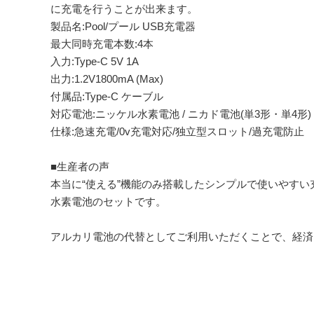
に充電を行うことが出来ます。
製品名:Pool/プール USB充電器
最大同時充電本数:4本
入力:Type-C 5V 1A
出力:1.2V1800mA (Max)
付属品:Type-C ケーブル
対応電池:ニッケル水素電池 / ニカド電池(単3形・単4形)
仕様:急速充電/0v充電対応/独立型スロット/過充電防止
■生産者の声
本当に“使える”機能のみ搭載したシンプルで使いやす
水素電池のセットです。
アルカリ電池の代替としてご利用いただくことで、経済