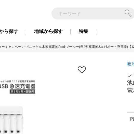
から
探す
地域から
探す
特集
ーキャンペーン中!ニッケル水素充電池Pool-プールー(単4形充電池8本+4ポート充電器)【121
岐
レ
池
電