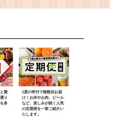
4【1693740】
ク【1683582】
と贅
1度の寄付で複数回お届
選り
け！お米やお肉、ビール
を多
など、楽しみが続く人気
の定期便を一挙ご紹介い
たします。