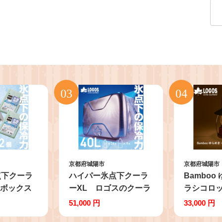
京都府城陽市
京都府城陽市
点下クーラ
ハイパー氷点下クーラ
Bamboo
ーボックス
ーXL ロゴスのクーラ
ラシコロ
L 2個 倍
ーボックス キャン
LED搭載
51,000 円
33,000 円
剤＜複数個
プ、買い物、防災に
式で防災