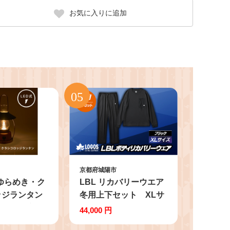
お気に入りに追加
京都府城陽市
 ゆらめき・ク
LBL リカバリーウエア
ッジランタン
冬用上下セット XLサ
で明るく充電
イズ リカバリーパンツ
44,000 円
にも
+プルオーバー ブラッ