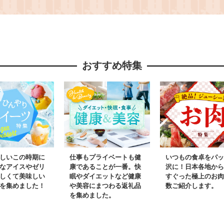
も
7417503
】
81670090【1580413】
おすすめ特集
しいこの時期に
仕事もプライベートも健
いつもの食卓をパッ
なアイスやゼリ
康であることが一番。快
沢に！日本各地から
しくて美味しい
眠やダイエットなど健康
すぐった極上のお肉
を集めました！
や美容にまつわる返礼品
数ご紹介します。
を集めました。