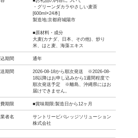
内容
■お礼品の内容について
・グリーンダカラやさしい麦茶
[600ml×24本]
製造地:京都府城陽市
■原材料・成分
大麦(カナダ、日本、その他)、炒り
米、はと麦、海藻エキス
申込期間
通年
配送期間
2026-08-18から順次発送 ※2026-08-
18以降はお申し込みから1週間程度で
順次発送予定 ※離島、沖縄県にはお
届けできません。
消費期限
■賞味期限:製造日から12ヶ月
事業者名
サントリービバレッジソリューション
株式会社