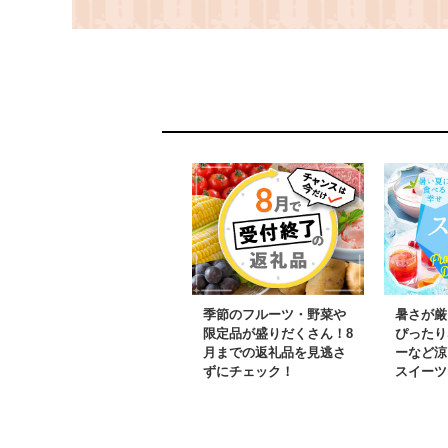
【1683619】
口で配送＞
【4014582
季節のフルーツ・野菜や
暑さが厳
限定品が盛りだくさん！8
ぴったり
月までの返礼品を見逃さ
ーなど涼
ずにチェック！
スイーツ