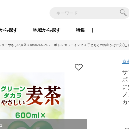
から
探す
地域から
探す
特集
リーやさしい麦茶600ml×24本 ペットボトル カフェインゼロ 子どもとのお出かけに安心_ 麦
京
サ
ボ
に
ノ
カ
中