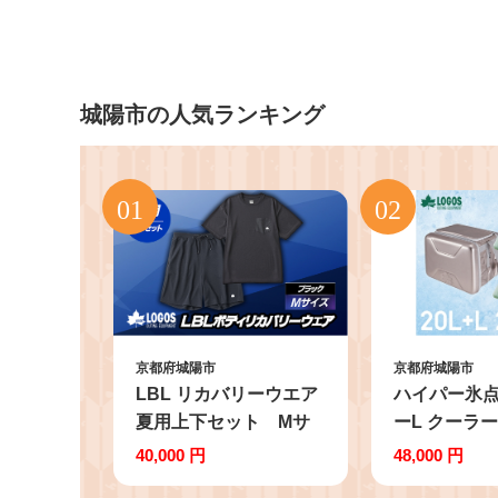
城陽市の人気ランキング
京都府城陽市
京都府城陽市
LBL リカバリーウエア
ハイパー氷
夏用上下セット Mサ
ーL クーラ
イズ リカバリーショ
+氷点下パック
40,000 円
48,000 円
ーツ+Tシャツ ブラック
速凍結保冷