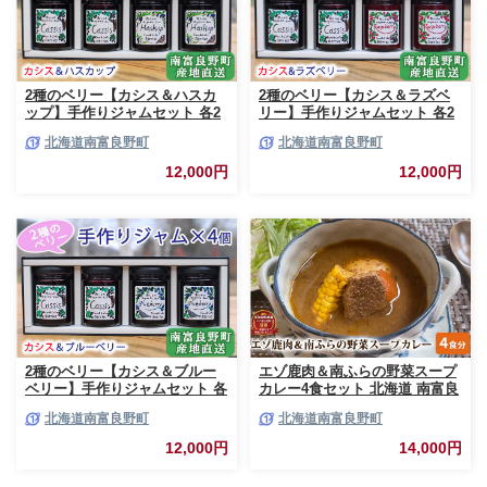
2種のベリー【カシス＆ハスカ
2種のベリー【カシス＆ラズベ
ップ】手作りジャムセット 各2
リー】手作りジャムセット 各2
個 北海道 南富良野町 ジャム カ
個 北海道 南富良野町 ジャム ベ
北海道南富良野町
北海道南富良野町
シス ハスカップ ソース 果実 て
リー カシス ラズベリー ソース
んさい糖 無農薬 ポリフェノー
果実 てんさい糖 無農薬
12,000円
12,000円
ル 鉄分 ビタミン
2種のベリー【カシス＆ブルー
エゾ鹿肉＆南ふらの野菜スープ
ベリー】手作りジャムセット 各
カレー4食セット 北海道 南富良
2個 北海道 南富良野町 ジャム
野町 エゾシカ 鹿 鹿肉 カレー
北海道南富良野町
北海道南富良野町
ベリー カシス ブルーベリー ソ
スープカレー セット 詰合せ 加
ース 果実 てんさい糖 無農薬 甘
工食品 惣菜 レトルト
12,000円
14,000円
酸っぱい