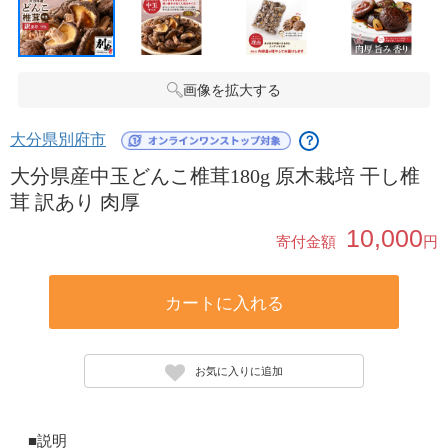
画像を拡大する
大分県別府市
？
大分県産中玉どんこ椎茸180g 原木栽培 干し椎
茸 訳あり 肉厚
10,000
寄付金額
円
カートに入れる
お気に入りに追加
■説明