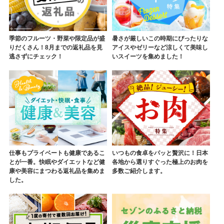
季節のフルーツ・野菜や限定品が盛
暑さが厳しいこの時期にぴったりな
りだくさん！8月までの返礼品を見
アイスやゼリーなど涼しくて美味し
逃さずにチェック！
いスイーツを集めました！
仕事もプライベートも健康であるこ
いつもの食卓をパッと贅沢に！日本
とが一番。快眠やダイエットなど健
各地から選りすぐった極上のお肉を
康や美容にまつわる返礼品を集めま
多数ご紹介します。
した。