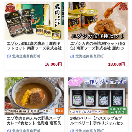
エゾシカ肉は森の恵み！鹿肉ギ
エゾシカ肉の缶詰3種セット(各2
フトセット 南富フーズ株式会社
缶) 南富フーズ株式会社 鹿肉 ジ
鹿肉 ジビエ 鹿 詰め合わせ 肉
ビエ 鹿 詰め合わせ 肉 北海道
北海道南富良野町
北海道南富良野町
北海道 南富良野町 エゾシカ 缶
南富良野町 エゾシカ 缶詰 セッ
詰 セット 詰合せ 贈り物 ギフト
ト 詰合せ 肉の加工品 おかず お
16,000円
18,000円
ジャーキー
弁当 おつまみ 惣菜
エゾ鹿肉＆南ふらの野菜スープ
2種のベリー【ハスカップ＆ブ
カレー8食セット 北海道 南富良
ルーベリー】手作りジャムセッ
野町 エゾシカ 鹿 鹿肉 カレー
ト 各2個 北海道 南富良野町 ジ
北海道南富良野町
北海道南富良野町