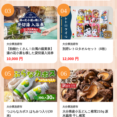
市 3000円 15000円 3万円 9万円
府市 3000円 15000円 3万円 9万
15万円 30万円 ホテル 旅館 温泉
円 15万円 30万円 ホテル 旅館 温
旅行 観光 トラベル 宿泊補助券 チ
泉 旅行 観光 トラベル 宿泊補助券
ケット クーポン 宿泊 お泊り 別府
チケット クーポン 宿泊 お泊り 別
温泉 別府観光 地獄めぐり 旅 おす
府温泉 別府観光 地獄めぐり 旅 お
すめ 人気 体験型 節約
すすめ 人気 体験型 節約
大分県別府市
大分県別府市
【効能たくさん！白濁の硫黄泉】
別府レトロタオルセット（8枚）
湯の花小屋を模した貸切湯入浴券
（由布・鶴見・高崎）
10,000 円
12,000 円
大分県別府市
大分県別府市
つぶらなカボス はちみつ入り(30
大分県産小玉どんこ椎茸210g 原
本)
木栽培 干し椎茸