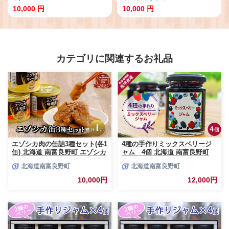
10,000 円
10,000 円
カテゴリに関連するお礼品
エゾシカ肉の缶詰3種セット(各1
4種の手作りミックスベリージ
缶) 北海道 南富良野町 エゾシカ
ャム 4個 北海道 南富良野町
鹿 鹿肉 肉 お肉 缶詰 セット 詰
ジャム ベリー ソース セット 詰
北海道南富良野町
北海道南富良野町
合せ ジビエ 加工品 北海道産 国
合せ ブルーベリー てんさい糖
産 おつまみ おかず 高たんぱく
酸味 甘味 香り 甘酸っぱい 美味
10,000円
12,000円
低脂肪 鉄分 カレー 味噌 食べや
しい 甘さ控えめ
すい