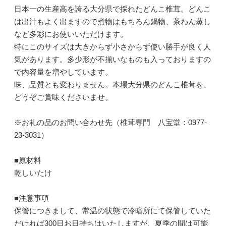
日本一の生産高を誇る大分県で採れたどんこ椎茸。どんこ
は出汁もよく出ますので煮物はもちろん鍋物、茶わん蒸し
など多彩にお使いいただけます。
特にこのサイズは大きからず小さからず使い勝手が良く人
気があります。多少形が不揃いなものも入っておりますの
で内容量を増やしています。
味、品質とも変わりません。本場大分県のどんこ椎茸を、
どうぞご賞味くださいませ。
※お礼の品のお問い合わせ先（椎茸専門 八宝堂：0977-
23-3031）
■原材料
乾しいたけ
■注意事項
保管につきまして、常温の状態で冷暗所にて保管していた
だければ300日お日持ちはいたしますが、夏季の間は可能