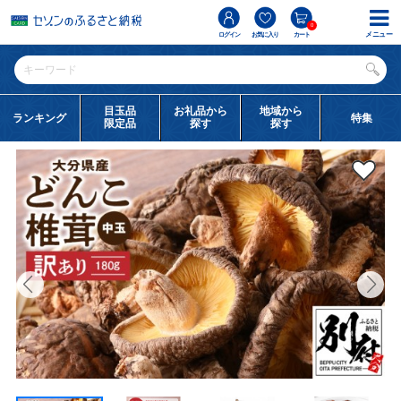
0
メニュー
ログイン
お気に入り
カート
目玉品
お礼品から
地域から
ランキング
特集
限定品
探す
探す