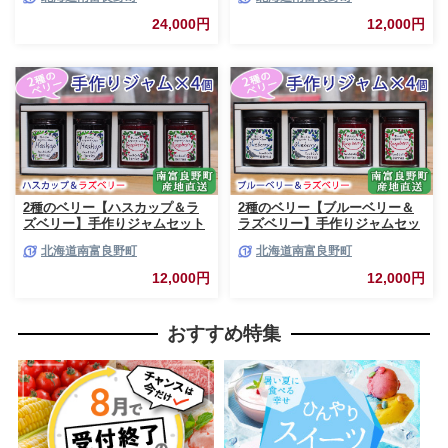
スープカレー セット 詰合せ 加
ャム ベリー ハスカップ ブルー
工食品 惣菜 レトルト
ベリー ソース
24,000円
12,000円
2種のベリー【ハスカップ＆ラ
2種のベリー【ブルーベリー＆
ズベリー】手作りジャムセット
ラズベリー】手作りジャムセッ
各2個 北海道 南富良野町 ジャ
ト 各2個 北海道 南富良野町 ジ
北海道南富良野町
北海道南富良野町
ム ベリー ハスカップ ラズベリ
ャム ベリー ブルーベリー ラズ
ー ソース カシス てんさい糖 無
ベリー ソース カシス 果実 てん
12,000円
12,000円
農薬 ポリフェノール 鉄分 ビタ
さい糖 無農薬
ミン
おすすめ特集