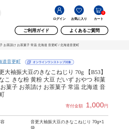
0
ログイン
お気に入り
カート
ご利用ガイド
よくあるご質問
子 お茶請け お茶菓子 常温 北海道 音更町 / 北海道音更町
海道音更町
更大袖振大豆のきなこねじり 70g 【B53】
なこ きな粉 黄粉 大豆 だいず おやつ 和菓
 お菓子 お茶請け お茶菓子 常温 北海道 音
町
1,000
寄付金額
円
内容
音更大袖振大豆のきなこねじり 70g×1
袋