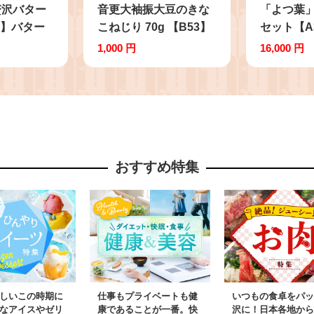
贅沢バター
音更大袖振大豆のきな
「よつ葉
8】バター
こねじり 70g 【B53】
セット【A
 限定バタ
きなこ きな粉 黄粉 大
11個 チ
1,000 円
16,000 円
バター よ
豆 だいず おやつ 和菓
ルチーズ 
バター ひ
子 お菓子 お茶請け お
ズ クリー
 詰め合わ
茶菓子 常温 北海道 音
ズペースト
製品 加工
更町
ーズ ゴー
蔵 北海道
ライスチー
晩酌 セッ
おすすめ特集
乳製品 十
しいこの時期に
仕事もプライベートも健
いつもの食卓をパッ
なアイスやゼリ
康であることが一番。快
沢に！日本各地から