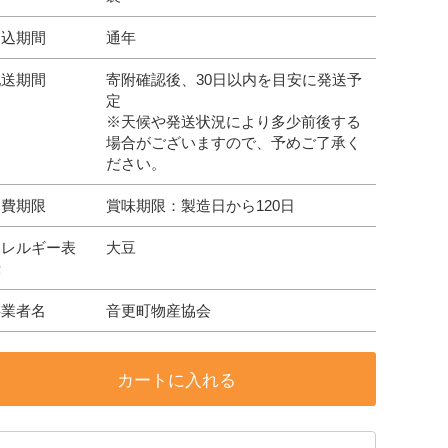
申込期間
通年
配送期間
寄附確認後、30日以内を目安に発送予
定
※天候や発送状況により多少前後する
場合がございますので、予めご了承く
ださい。
消費期限
賞味期限：製造日から120日
アレルギー表
大豆
示
事業者名
音更町物産協会
カートに入れる