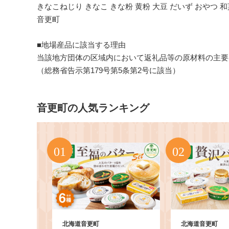
きなこねじり きなこ きな粉 黄粉 大豆 だいず おやつ 和
音更町
■地場産品に該当する理由
当該地方団体の区域内において返礼品等の原材料の主要
（総務省告示第179号第5条第2号に該当）
音更町の人気ランキング
北海道音更町
北海道音更町