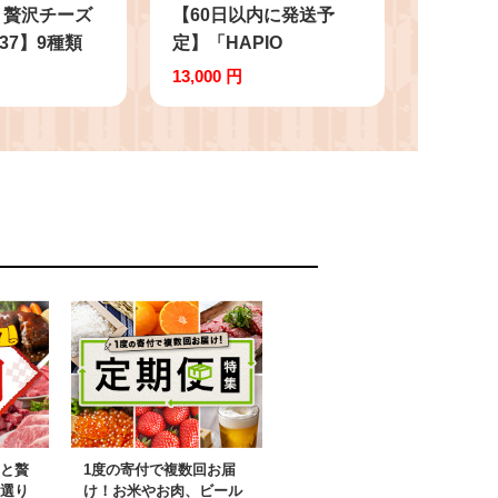
」贅沢チーズ
【60日以内に発送予
37】9種類
定】「HAPIO
ーズ カマンベー
FOODS」ハピまん（チ
13,000 円
スモークチー
ーズ）8個セット
ムチーズ チー
【B11】 チーズ ナチュ
 チェダーチ
ラルチーズ 中華まん 中
ダ チーズ ス
華 点心 惣菜 おやつ 十
ズ おつまみ
勝 冷凍 お取り寄せ グ
ト 詰め合わせ
ルメ 朝食 レンジ調理
勝 音更町
冷凍食品 北海道 音更町
と贅
1度の寄付で複数回お届
選り
け！お米やお肉、ビール