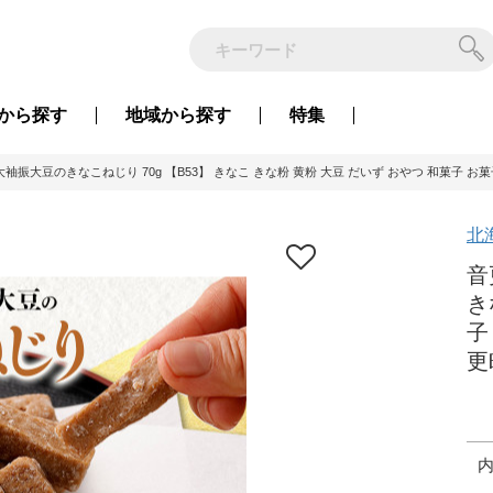
から
探す
地域から
探す
特集
袖振大豆のきなこねじり 70g 【B53】 きなこ きな粉 黄粉 大豆 だいず おやつ 和菓子 お菓
北
音
き
子
更