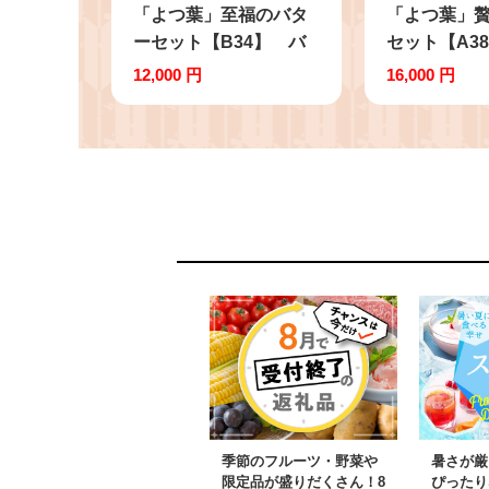
「よつ葉」至福のバタ
「よつ葉」
ーセット【B34】 バ
セット【A3
ター よつ葉バター 発酵
よつ葉バター
12,000 円
16,000 円
バター セット 詰め合わ
ー 加塩 発酵
せ 乳製品 加工品 十勝
つ葉伝統造り
冷蔵 北海道 音更町
まわりオイル
せ セット 乳
品 調味料 冷
音更町
季節のフルーツ・野菜や
暑さが厳
限定品が盛りだくさん！8
ぴったり