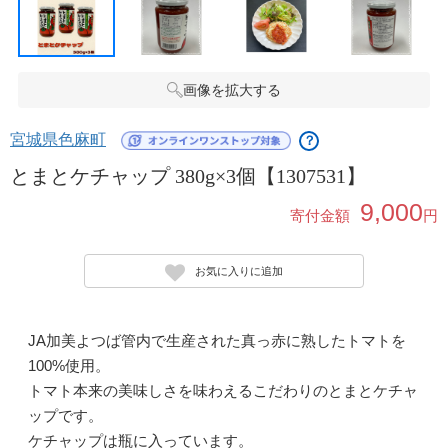
画像を拡大する
宮城県色麻町
？
とまとケチャップ 380g×3個【1307531】
9,000
寄付金額
円
お気に入りに追加
JA加美よつば管内で生産された真っ赤に熟したトマトを
100%使用。
トマト本来の美味しさを味わえるこだわりのとまとケチャ
ップです。
ケチャップは瓶に入っています。