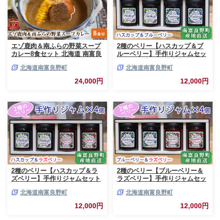
エゾ鹿肉＆南ふらの野菜スープ
2種のベリー【ハスカップ＆ブ
カレー8食セット 北海道 南富良
ルーベリー】手作りジャムセッ
野町 エゾシカ 鹿 鹿肉 カレー
ト 各2個 北海道 南富良野町 ジ
北海道南富良野町
北海道南富良野町
スープカレー セット 詰合せ 加
ャム ベリー ハスカップ ブルー
工食品 惣菜 レトルト
ベリー ソース
24,000円
12,000円
2種のベリー【ハスカップ＆ラ
2種のベリー【ブルーベリー＆
ズベリー】手作りジャムセット
ラズベリー】手作りジャムセッ
各2個 北海道 南富良野町 ジャ
ト 各2個 北海道 南富良野町 ジ
北海道南富良野町
北海道南富良野町
ム ベリー ハスカップ ラズベリ
ャム ベリー ブルーベリー ラズ
ー ソース カシス てんさい糖 無
ベリー ソース カシス 果実 てん
12,000円
12,000円
農薬 ポリフェノール 鉄分 ビタ
さい糖 無農薬
ミン