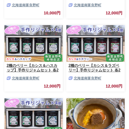
鹿 鹿肉 肉 お肉 缶詰 セット 詰
ジャム ベリー ソース セット 詰
北海道南富良野町
北海道南富良野町
合せ ジビエ 加工品 北海道産 国
合せ ブルーベリー てんさい糖
産 おつまみ おかず 高たんぱく
酸味 甘味 香り 甘酸っぱい 美味
10,000円
12,000円
低脂肪 鉄分 カレー 味噌 食べや
しい 甘さ控えめ
すい
2種のベリー【カシス＆ハスカ
2種のベリー【カシス＆ラズベ
ップ】手作りジャムセット 各2
リー】手作りジャムセット 各2
個 北海道 南富良野町 ジャム カ
個 北海道 南富良野町 ジャム ベ
北海道南富良野町
北海道南富良野町
シス ハスカップ ソース 果実 て
リー カシス ラズベリー ソース
んさい糖 無農薬 ポリフェノー
果実 てんさい糖 無農薬
12,000円
12,000円
ル 鉄分 ビタミン