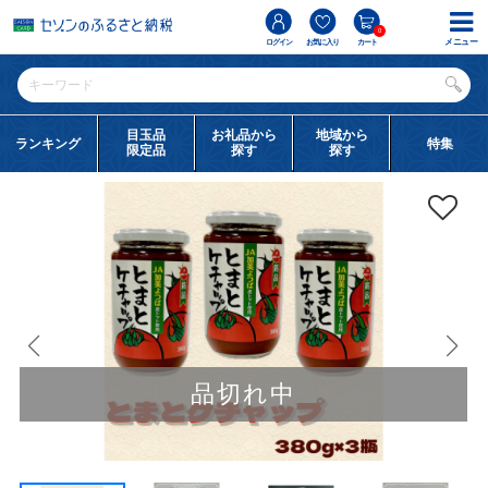
0
メニュー
ログイン
お気に入り
カート
目玉品
お礼品から
地域から
ランキング
特集
限定品
探す
探す
品切れ中