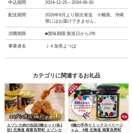
申込期間
2024-12-25～2034-06-30
配送期間
2026年8月より順次発送 ※離島、沖縄
県にはお届けできません。
消費期限
■賞味期限:製造日から2年
事業者名
ＪＡ加美よつば
カテゴリに関連するお礼品
エゾシカ肉の缶詰3種セット(各1
4種の手作りミックスベリージ
缶) 北海道 南富良野町 エゾシカ
ャム 4個 北海道 南富良野町