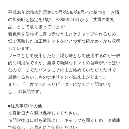
平成31年総務省告示第179号第5条第8号イに基づき、お隣
の加美町と協定を結び、令和6年10月から「共通の返礼
品」として取り扱っています!!
着色料を使わずに真っ赤なとまとケチャップを作るため、
畑で完熟した加工用トマトをひとつずつ確かめてから収穫
しています。
ソースとして使用したり、隠し味として使用するのが一般
的な利用法ですが、濃厚で新鮮なトマトの旨味がいっぱい
なので、ゆでたパスタにそのまま絡めていただくだけで、
感動するおいしさのナポリタンが出来上がります。
また、「一度食べたらリピーターになること間違いな
し!」の製品です。
■注意事項/その他
※直射日光を避け保存してください。
※開封後は口部を清潔にし、キャップを固くしめ、冷蔵庫
で保存し、お早めにご使用ください。