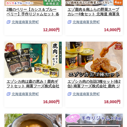
2種のベリー【カシス＆ブルー
エゾ鹿肉＆南ふらの野菜スープ
ベリー】手作りジャムセット 各
カレー4食セット 北海道 南富良
2個 北海道 南富良野町 ジャム
野町 エゾシカ 鹿 鹿肉 カレー
北海道南富良野町
北海道南富良野町
ベリー カシス ブルーベリー ソ
スープカレー セット 詰合せ 加
ース 果実 てんさい糖 無農薬 甘
工食品 惣菜 レトルト
12,000円
14,000円
酸っぱい
エゾシカ肉は森の恵み！鹿肉ギ
エゾシカ肉の缶詰3種セット(各2
フトセット 南富フーズ株式会社
缶) 南富フーズ株式会社 鹿肉 ジ
鹿肉 ジビエ 鹿 詰め合わせ 肉
ビエ 鹿 詰め合わせ 肉 北海道
北海道南富良野町
北海道南富良野町
北海道 南富良野町 エゾシカ 缶
南富良野町 エゾシカ 缶詰 セッ
詰 セット 詰合せ 贈り物 ギフト
ト 詰合せ 肉の加工品 おかず お
16,000円
18,000円
ジャーキー
弁当 おつまみ 惣菜