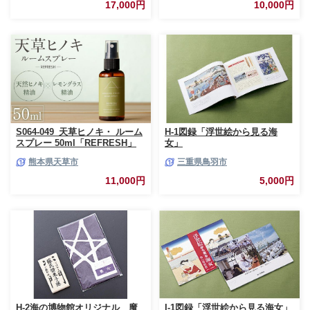
ロール (12R×8パック) 配達時間
紙 常備品 まとめ買い 備蓄 防災
17,000円
10,000円
指定可能 1.3倍巻き トイレット
ストック 熊本県 甲佐町【ZC】
ペーパー 日用品 トイレットペ
【価格改定XB】
ーパー 生活用品 トイレットペ
ーパー 人気 おすすめ [sf001-
012]
S064-049_天草ヒノキ・ ルーム
H-1図録「浮世絵から見る海
スプレー 50ml「REFRESH」
女」
熊本県天草市
三重県鳥羽市
11,000円
5,000円
H-2海の博物館オリジナル 魔
I-1図録「浮世絵から見る海女」