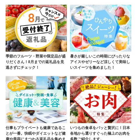
季節のフルーツ・野菜や限定品が盛
暑さが厳しいこの時期にぴったりな
りだくさん！8月までの返礼品を見
アイスやゼリーなど涼しくて美味し
逃さずにチェック！
いスイーツを集めました！
仕事もプライベートも健康であるこ
いつもの食卓をパッと贅沢に！日本
とが一番。快眠やダイエットなど健
各地から選りすぐった極上のお肉を
康や美容にまつわる返礼品を集めま
多数ご紹介します。