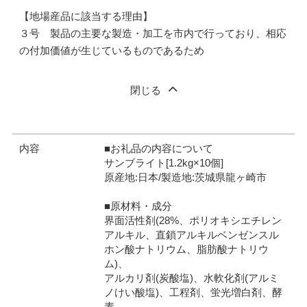
【地場産品に該当する理由】
３号 製品の主要な製造・加工を市内で行っており、相応
の付加価値が生じているものであるため
閉じる
内容
■お礼品の内容について
サンブライト[1.2kg×10個]
原産地:日本/製造地:茨城県龍ヶ崎市
■原材料・成分
界面活性剤(28%、ポリオキシエチレン
アルキル、直鎖アルキルベンゼンスル
ホン酸ナトリウム、脂肪酸ナトリウ
ム)、
アルカリ剤(炭酸塩)、水軟化剤(アルミ
ノけい酸塩)、工程剤、蛍光増白剤、酵
素