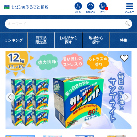
0
メニュー
ログイン
お気に入り
カート
目玉品
お礼品から
地域から
ランキング
特集
限定品
探す
探す