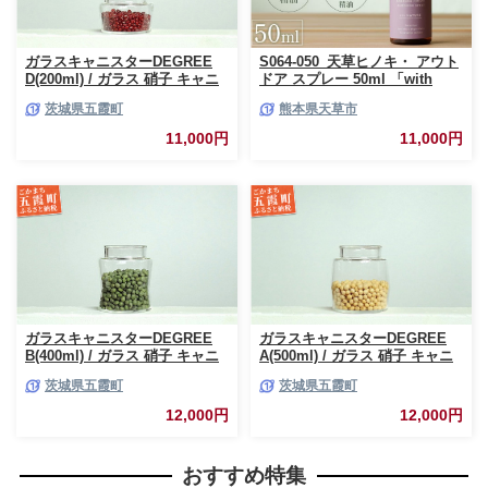
ガラスキャニスターDEGREE
S064-050_天草ヒノキ・ アウト
D(200ml) / ガラス 硝子 キャニ
ドア スプレー 50ml 「with
スター DEGREE ハンドメイド
NATURE」
茨城県五霞町
熊本県天草市
耐熱 一生もの 職人 こだわり
JIDA デザインミュージアムセ
11,000円
11,000円
レクション 茨城県 五霞町
ガラスキャニスターDEGREE
ガラスキャニスターDEGREE
B(400ml) / ガラス 硝子 キャニ
A(500ml) / ガラス 硝子 キャニ
スター DEGREE ハンドメイド
スター DEGREE ハンドメイド
茨城県五霞町
茨城県五霞町
耐熱 一生もの 職人 こだわり
耐熱 一生もの 職人 こだわり
JIDA デザインミュージアムセ
JIDA デザインミュージアムセ
12,000円
12,000円
レクション 茨城県 五霞町
レクション 茨城県 五霞町
おすすめ特集