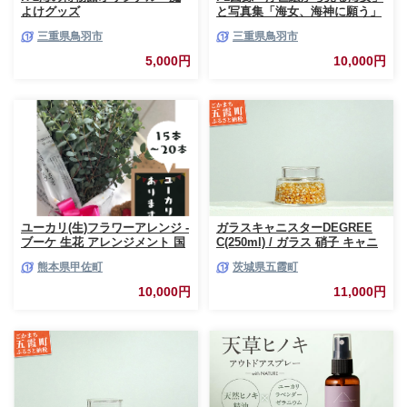
よけグッズ
と写真集「海女、海神に願う」
三重県鳥羽市
三重県鳥羽市
5,000円
10,000円
ユーカリ(生)フラワーアレンジ -
ガラスキャニスターDEGREE
ブーケ 生花 アレンジメント 国
C(250ml) / ガラス 硝子 キャニ
産 熊本県産 切り花 15～20本 イ
スター DEGREE ハンドメイド
熊本県甲佐町
茨城県五霞町
ンテリア 虫よけ作用 人気 おす
耐熱 一生もの 職人 こだわり
すめ 熊本県 甲佐町
JIDA デザインミュージアムセ
10,000円
11,000円
レクション 茨城県 五霞町