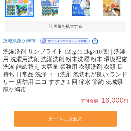
画像を拡大する
茨城県龍ケ崎市
？
洗濯洗剤 サンブライト 12kg (1.2kg×10個) | 洗濯
用 洗濯用洗剤 洗濯洗剤 粉末洗濯 粉末 環境配慮
洗濯 詰め替え 大容量 業務用 衣類洗剤 衣類 長
持ち 日常品 洗浄 エコ洗剤 泡切れが良い ランド
リー 店舗用 エコ すすぎ１回 節水 節約 茨城県
龍ケ崎市
16,000
寄付金額
円
カートに入れる