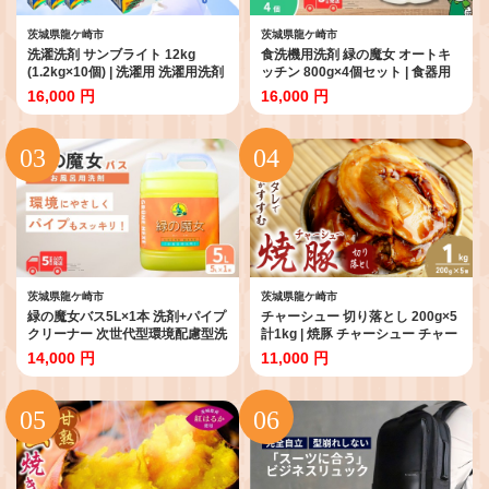
茨城県龍ケ崎市
茨城県龍ケ崎市
洗濯洗剤 サンブライト 12kg
食洗機用洗剤 緑の魔女 オートキ
(1.2kg×10個) | 洗濯用 洗濯用洗剤
ッチン 800g×4個セット | 食器用
洗濯洗剤 粉末洗濯 粉末 環境配慮
洗剤 食洗器用洗剤 食器洗剤 食洗
16,000 円
16,000 円
洗濯 詰め替え 大容量 業務用 衣類
器洗剤 食洗機洗剤 食洗機用 食洗
洗剤 衣類 長持ち 日常品 洗浄 エコ
器用 台所 台所洗剤 台所用洗剤 粉
洗剤 泡切れが良い ランドリー 店
末 粉末洗剤 洗浄力 キッチン洗剤
舗用 エコ すすぎ１回 節水 節約 茨
キッチン用洗剤 洗剤 環境 エコ や
城県 龍ケ崎市
さしい 優しい 弱酸性 パイプクリ
ーナー 除菌 防臭 臭い キッチン 植
物由来 油汚れ お中元 お歳暮 ギフ
ト 大掃除 茨城県 龍ケ崎市
茨城県龍ケ崎市
茨城県龍ケ崎市
緑の魔女バス5L×1本 洗剤+パイプ
チャーシュー 切り落とし 200g×5
クリーナー 次世代型環境配慮型洗
計1kg | 焼豚 チャーシュー チャー
剤 | 洗剤 液体 環境配慮 バス用 浴
シュー丼 ちゃーしゅー おつまみ
14,000 円
11,000 円
槽 湯あか 大容量 1万件以上の口コ
つまみ 冷凍 酒の肴 肉 お肉 豚肉
ミ 世界中で愛される ヌメリ 皮脂
ビールのおとも 叉焼 茨城県 龍ケ
汚れ 中性タイプ 日常品 お風呂洗
崎市
剤 バス用洗剤 大容量 業務用 口コ
ミ人気 人気 湯あか 防カビ 中性 手
にやさしい 茨城県 龍ケ崎市