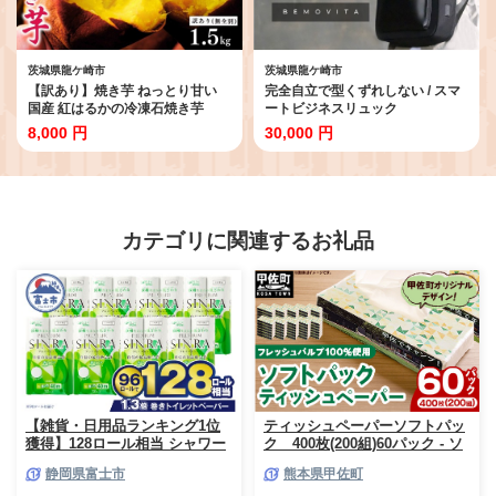
茨城県龍ケ崎市
茨城県龍ケ崎市
【訳あり】焼き芋 ねっとり甘い
完全自立で型くずれしない / スマ
国産 紅はるかの冷凍石焼き芋
ートビジネスリュック
1.5kg | 冷凍 石焼き芋 やきいも 焼
[BEMOVITA] | リュック ビジネス
8,000 円
30,000 円
いも 焼芋 個包装 スイーツ 無添加
リュック 多機能 大容量 ビジネス
茨城県産 さつまいも サツマイモ
バッグ バッグ 通勤 防災バッグ 防
お芋 芋 いも おやつ 紅はるか 完熟
災 旅行 出張 株式会社ao 茨城県
熟成 茨城県 龍ケ崎市
龍ケ崎市
カテゴリに関連するお礼品
【雑貨・日用品ランキング1位
ティッシュペーパーソフトパッ
獲得】128ロール相当 シャワー
ク 400枚(200組)60パック - ソ
トイレに最適 トイレットペーパ
フトパック ティッシュ ペーパ
静岡県富士市
熊本県甲佐町
ー ダブル プレミアムシンラ 96
ー 生活用品 雑貨 日用品 必需品