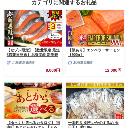
カテゴリに関連するお礼品
【セゾン限定】【数量限定 最短
【訳あり】エンペラーサーモン
3営業日発送】北海道産 新巻鮭
【900g】
低温熟成 切身 1袋 (約650～
北海道洞爺湖町
北海道白糠町
700g/5～7切入) 最短配送 北海
道 秋鮭 小分け 鮭 さけ しゃけ
8,000円
12,000円
シャケ 中塩 海鮮 冷凍 お弁当
真空パック おかず 魚貝類 サー
モン サケ
【ゆっくり選べるカタログ】 別
一本釣り 剣先いかのするめ 天
海町 あとからセレクト 【ふる
日干し 約130g