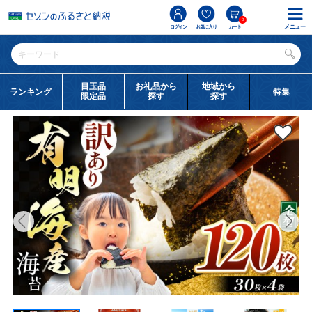
0
メニュー
ログイン
お気に入り
カート
目玉品
お礼品から
地域から
ランキング
特集
限定品
探す
探す