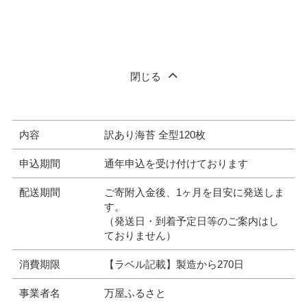
閉じる
内容
訳あり海苔 全型120枚
申込期間
通年申込を受け付けております
配送期間
ご寄附入金後、1ヶ月を目安に発送しま
す。
（発送日・到着予定日等のご案内はし
ておりません）
消費期限
【ラベル記載】製造から270日
事業者名
万屋ふるさと