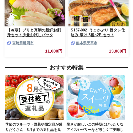
【冷蔵】ブリと真鯛の新鮮お刺
S137-002_うまかぶり 旨タレ仕
身セット少量お試しパック
込み 漬け 3種×2P セット
N019-YA195
宮崎県延岡市
熊本県天草市
11,000円
13,000円
おすすめ特集
季節のフルーツ・野菜や限定品が盛
暑さが厳しいこの時期にぴったりな
りだくさん！8月までの返礼品を見
アイスやゼリーなど涼しくて美味し