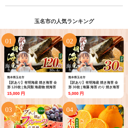
玉名市の人気ランキング
熊本県玉名市
熊本県玉名市
【訳あり】有明海産 焼き海苔 全
【訳あり】有明海産 焼き海苔 全
形 120枚 | 魚貝類 海産物 焼海苔
形 30枚 | 海藻 海苔 のり 焼き海苔
焼き海苔 有明海 家庭用 熊本県 玉
熊本県 玉名市 くまもと たまな
15,000 円
5,000 円
名市