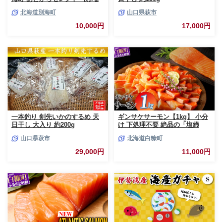
さとギフト】 寄附1万円相当 あ
北海道別海町
山口県萩市
とから選べる！ ギフト いくら
ほたて 海鮮 牛肉 ケーキ アイス
10,000円
17,000円
【BY0000010】（ 後から選べ
る カタログ カタログポイント
カタログギフト あとからカタロ
グ あとからカタログポイント
あとからカタログギフト ふるさ
と納税 ）
一本釣り 剣先いかのするめ 天
ギンサケサーモン【1kg】 小分
日干し 大入り 約200g
け 下処理不要 絶品の「塩締
め」レシピ ふるさと納税 海鮮
山口県萩市
北海道白糠町
サーモン 鮭 魚 銀鮭 刺身 生食
用 さけ サケ ふるさと ランキン
29,000円
11,000円
グ 人気 魚介類 魚介 北海道 白
糠町