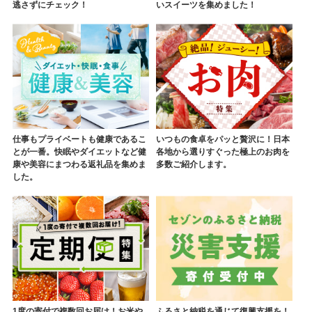
逃さずにチェック！
いスイーツを集めました！
仕事もプライベートも健康であるこ
いつもの食卓をパッと贅沢に！日本
とが一番。快眠やダイエットなど健
各地から選りすぐった極上のお肉を
康や美容にまつわる返礼品を集めま
多数ご紹介します。
した。
1度の寄付で複数回お届け！お米や
ふるさと納税を通じて復興支援を！