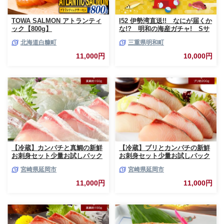
TOWA SALMON アトランティ
I52 伊勢湾直送!! なにが届くか
ック【800g】
な!? 明和の海産ガチャ! Sサ
イズ
北海道白糠町
三重県明和町
11,000円
10,000円
【冷蔵】カンパチと真鯛の新鮮
【冷蔵】ブリとカンパチの新鮮
お刺身セット少量お試しパック
お刺身セット少量お試しパック
N019-YA193
N019-YA194
宮崎県延岡市
宮崎県延岡市
11,000円
11,000円