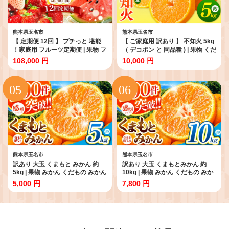
熊本県玉名市
熊本県玉名市
【 定期便 12回 】 プチっと 堪能
【 ご家庭用 訳あり 】 不知火 5kg
！家庭用 フルーツ定期便 | 果物 フ
（ デコポン と 同品種 ) | 果物 くだ
ルーツ 高評価 いちご みかん 不知
もの フルーツ 柑橘 柑橘類 みかん
108,000 円
10,000 円
火 スイカ ぶどう 梨 柿 アイス ク
訳あり でこみかん 熊本県産 生産
レープ 2回 ～ 12回 1年 お試し 旬
量全国一位！
採れたて 熊本県 玉名市
熊本県玉名市
熊本県玉名市
訳あり 大玉 くまもと みかん 約
訳あり 大玉 くまもとみかん 約
5kg | 果物 みかん くだもの みかん
10kg | 果物 みかん くだもの みか
フルーツ みかん 柑橘 みかん 柑橘
ん フルーツ みかん 柑橘 みかん 柑
5,000 円
7,800 円
類 みかん ミカン 家庭用 みかん 熊
橘類 みかん ミカン 家庭用 みかん
本県 みかん 玉名市 みかん
熊本県 みかん 玉名市 みかん