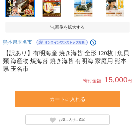
画像を拡大する
熊本県玉名市
？
【訳あり】有明海産 焼き海苔 全形 120枚 | 魚貝
類 海産物 焼海苔 焼き海苔 有明海 家庭用 熊本
県 玉名市
15,000
寄付金額
円
カートに入れる
お気に入りに追加